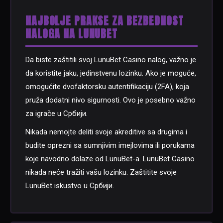
NAJBOLJE PRAKSE ZA BEZBEDNOST
NALOGA NA LUNUBET
Da biste zaštitili svoj LunuBet Casino nalog, važno je
da koristite jaku, jedinstvenu lozinku. Ako je moguće,
omogućite dvofaktorsku autentifikaciju (2FA), koja
pruža dodatni nivo sigurnosti. Ovo je posebno važno
za igrače u Србији.
Nikada nemojte deliti svoje akreditive sa drugima i
budite oprezni sa sumnjivim imejlovima ili porukama
koje navodno dolaze od LunuBet-a. LunuBet Casino
nikada neće tražiti vašu lozinku. Zaštitite svoje
LunuBet iskustvo u Србији.