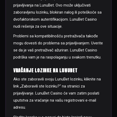
prijavljivanja na LunuBet. Ovo može uključivati
zaboravljenu lozinku, blokiran nalog ili poteškoće sa
dvofaktorskom autentifikacijom. LunuBet Casino
nudi rešenja za ove situacije.
Problemi sa kompatibilnošću pretraživača takođe
mogu dovesti do problema sa prijavljivanjem. Uverite
se da je vaš pretraživač ažuriran. LunuBet Casino
podrška vam je na raspolaganju u svakom trenutku.
VRAĆANJE LOZINKE NA LUNUBET
Ako ste zaboravili svoju LunuBet lozinku, kliknite na
link „Zaboravili ste lozinku?“ na stranici za
prijavljivanje. LunuBet Casino će vam zatim poslati
uputstva za vraćanje na vašu registrovani e-mail
adresu.