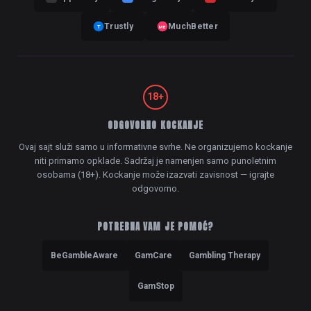
Trustly
MuchBetter
T
MB
18+
ODGOVORNO KOCKANJE
Ovaj sajt služi samo u informativne svrhe. Ne organizujemo kockanje
niti primamo opklade. Sadržaj je namenjen samo punoletnim
osobama (18+). Kockanje može izazvati zavisnost — igrajte
odgovorno.
POTREBNA VAM JE POMOĆ?
BeGambleAware
GamCare
Gambling Therapy
GamStop