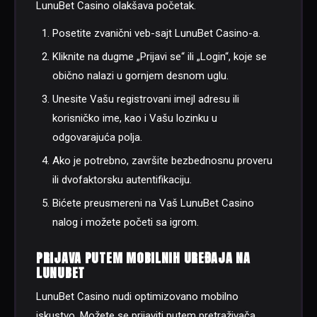
LunuBet Casino olakšava početak.
Posetite zvanični veb-sajt LunuBet Casino-a.
Kliknite na dugme „Prijavi se“ ili „Login“, koje se
obično nalazi u gornjem desnom uglu.
Unesite Vašu registrovani imejl adresu ili
korisničko ime, kao i Vašu lozinku u
odgovarajuća polja.
Ako je potrebno, završite bezbednosnu proveru
ili dvofaktorsku autentifikaciju.
Bićete preusmereni na Vaš LunuBet Casino
nalog i možete početi sa igrom.
PRIJAVA PUTEM MOBILNIH UREĐAJA NA
LUNUBET
LunuBet Casino nudi optimizovano mobilno
iskustvo. Možete se prijaviti putem pretraživača