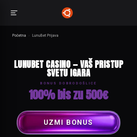
Početna
›
LunuBet Prijava
LUNUBET CASINO — VAŠ PRISTUP
SVETU IGARA
BONUS DOBRODOŠLICE
100% bis zu 500€
UZMI BONUS