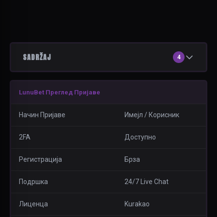
SADRŽAJ
4
LunuBet Преглед Пријаве
Начин Пријаве
Имејл / Корисник
2FA
Доступно
Регистрација
Брза
Подршка
24/7 Live Chat
Лиценца
Kurakao