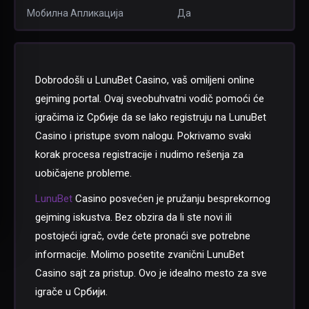
Мобилна Апликација
Да
Dobrodošli u LunuBet Casino, vaš omiljeni online
gejming portal. Ovaj sveobuhvatni vodič pomoći će
igračima iz Србије da se lako registruju na LunuBet
Casino i pristupe svom nalogu. Pokrivamo svaki
korak procesa registracije i nudimo rešenja za
uobičajene probleme.
LunuBet
Casino posvećen je pružanju besprekornog
gejming iskustva. Bez obzira da li ste novi ili
postojeći igrač, ovde ćete pronaći sve potrebne
informacije. Molimo posetite zvanični LunuBet
Casino sajt za pristup. Ovo je idealno mesto za sve
igrače u Србији.