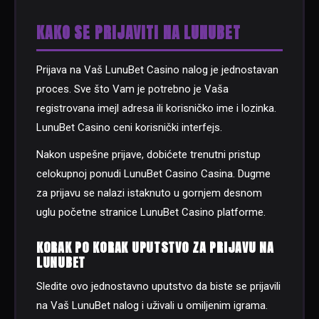
KAKO SE PRIJAVITI NA LUNUBET
Prijava na Vaš LunuBet Casino nalog je jednostavan
proces. Sve što Vam je potrebno je Vaša
registrovana imejl adresa ili korisničko ime i lozinka.
LunuBet Casino ceni korisnički interfejs.
Nakon uspešne prijave, dobićete trenutni pristup
celokupnoj ponudi LunuBet Casino Casina. Dugme
za prijavu se nalazi istaknuto u gornjem desnom
uglu početne stranice LunuBet Casino platforme.
KORAK PO KORAK UPUTSTVO ZA PRIJAVU NA
LUNUBET
Sledite ovo jednostavno uputstvo da biste se prijavili
na Vaš LunuBet nalog i uživali u omiljenim igrama.