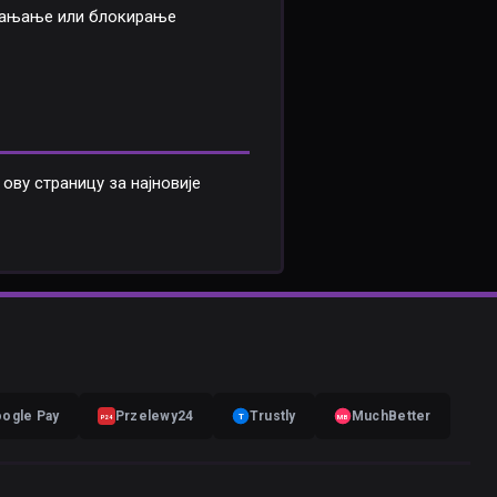
клањање или блокирање
ву страницу за најновије
ogle Pay
Przelewy24
Trustly
MuchBetter
T
MB
P24