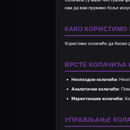
Колачићи су мали текстуални фа
нам да вам пружимо боље искус
КАКО КОРИСТИМО
Користимо колачиће да бисмо р
ВРСТЕ КОЛАЧИЋА 
Неопходни колачићи:
Неопх
Аналитички колачићи:
Пома
Маркетиншки колачићи:
Кор
УПРАВЉАЊЕ КОЛ