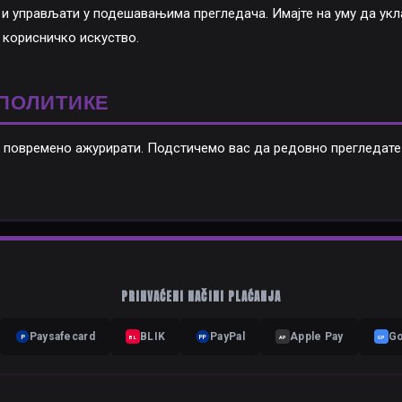
 и управљати у подешавањима прегледача. Имајте на уму да у
 корисничко искуство.
ПОЛИТИКЕ
повремено ажурирати. Подстичемо вас да редовно прегледате о
PRIHVAĆENI NAČINI PLAĆANJA
Paysafecard
BLIK
PayPal
Apple Pay
Go
P
BL
PP
AP
GP