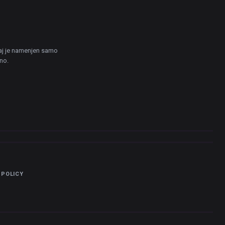
žaj je namenjen samo
no.
 POLICY