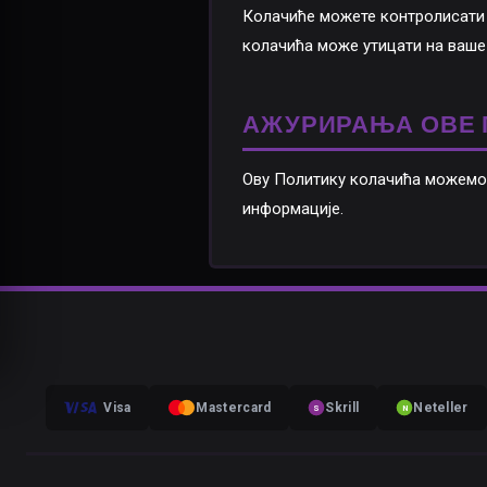
Колачиће можете контролисати
колачића може утицати на ваше
АЖУРИРАЊА ОВЕ 
Ову Политику колачића можемо 
информације.
Visa
Mastercard
Skrill
Neteller
S
N