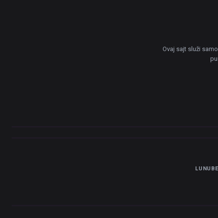
Ovaj sajt služi sam
pu
LUNUBE