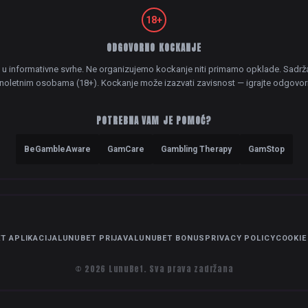
18+
ODGOVORNO KOCKANJE
o u informativne svrhe. Ne organizujemo kockanje niti primamo opklade. Sadr
noletnim osobama (18+). Kockanje može izazvati zavisnost — igrajte odgovor
POTREBNA VAM JE POMOĆ?
BeGambleAware
GamCare
Gambling Therapy
GamStop
T APLIKACIJA
LUNUBET PRIJAVA
LUNUBET BONUS
PRIVACY POLICY
COOKIE
© 2026 LunuBet. Sva prava zadržana