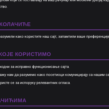
јлови који се постављају на ваш рачунар или мобилни уређај ка
тво.
 КОЛАЧИЋЕ
азумели како користите наш сајт, запамтили ваше преференциј
КОЈЕ КОРИСТИМО
одни за исправно функционисање сајта.
жу нам да разумемо како посетиоци комуницирају са нашим са
исте се за испоруку релевантних огласа.
АЧИЋИМА