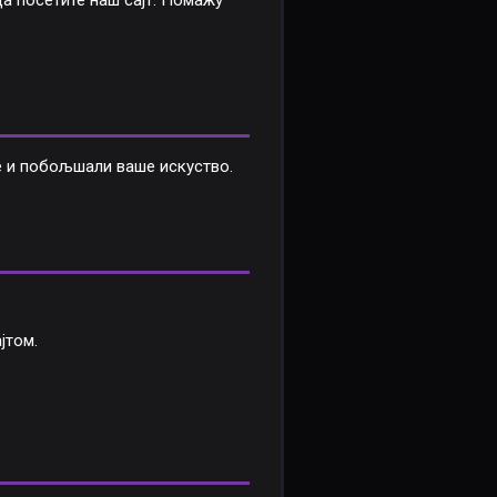
да посетите наш сајт. Помажу
е и побољшали ваше искуство.
јтом.