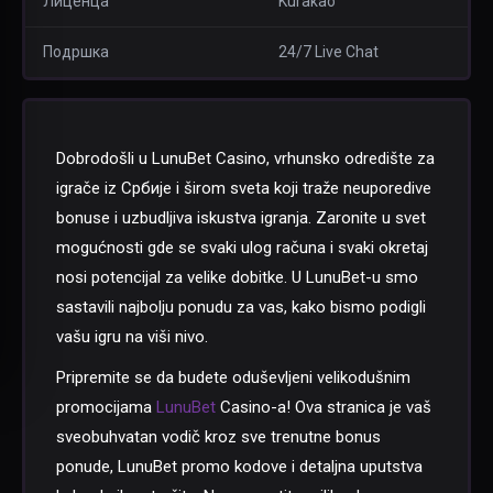
Лиценца
Kurakao
Подршка
24/7 Live Chat
Dobrodošli u LunuBet Casino, vrhunsko odredište za
igrače iz Србије i širom sveta koji traže neuporedive
bonuse i uzbudljiva iskustva igranja. Zaronite u svet
mogućnosti gde se svaki ulog računa i svaki okretaj
nosi potencijal za velike dobitke. U LunuBet-u smo
sastavili najbolju ponudu za vas, kako bismo podigli
vašu igru na viši nivo.
Pripremite se da budete oduševljeni velikodušnim
promocijama
LunuBet
Casino-a! Ova stranica je vaš
sveobuhvatan vodič kroz sve trenutne bonus
ponude, LunuBet promo kodove i detaljna uputstva