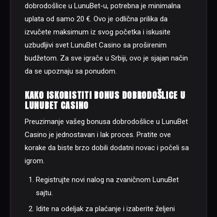
dobrodošlice u LunuBet-u, potrebna je minimalna
uplata od samo 20 €. Ovo je odlična prilika da
izvučete maksimum iz svog početka i iskusite
uzbudljivi svet LunuBet Casino sa proširenim
budžetom. Za sve igrače u Srbiji, ovo je sjajan način
da se upoznaju sa ponudom.
KAKO ISKORISTITI BONUS DOBRODOŠLICE U
LUNUBET CASINO
Preuzimanje vašeg bonusa dobrodošlice u LunuBet
Casino je jednostavan i lak proces. Pratite ove
korake da biste brzo dobili dodatni novac i počeli sa
igrom.
Registrujte novi nalog na zvaničnom LunuBet
sajtu.
Idite na odeljak za plaćanje i izaberite željeni