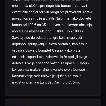
morate da uložite pre nego što bonus sredstva i
eventualni dobici od njih mogu biti pretvoreni u pravi
novac koji se može isplatiti. Na primer, ako dobijete
bonus od 100 € sa 35 puta većim uslovom obrtanja,
morate da uložite ukupno 3.500 € (35 x 100 €).
Savetuje se da odaberete igre koje imaju veći
doprinos ispunjavanju uslova obrtanja, kao što je
većina slotova u LunuBet Casino, kako biste
efikasnije ispunili ove zahteve i brže podigli svoje
dobitke. Ovo je posebno važno za igrače u Србији
koji žele da maksimalno iskoriste svoje bonuse.
Razumevanje ovih uslova je ključno za svako
iskustvo igranja u LunuBet Casino u Србији.