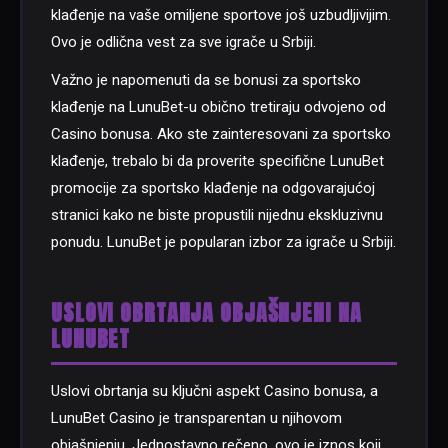
klađenje na vaše omiljene sportove još uzbudljivijim.
Ovo je odlična vest za sve igrače u Srbiji.
Važno je napomenuti da se bonusi za sportsko
klađenje na LunuBet-u obično tretiraju odvojeno od
Casino bonusa. Ako ste zainteresovani za sportsko
klađenje, trebalo bi da proverite specifične LunuBet
promocije za sportsko klađenje na odgovarajućoj
stranici kako ne biste propustili nijednu ekskluzivnu
ponudu. LunuBet je popularan izbor za igrače u Srbiji.
USLOVI OBRTANJA OBJAŠNJENI NA
LUNUBET
Uslovi obrtanja su ključni aspekt Casino bonusa, a
LunuBet Casino je transparentan u njihovom
objašnjenju. Jednostavno rečeno, ovo je iznos koji