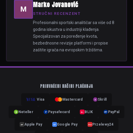
Marko Jovanović
M
STRUČNI RECENZENT
Profesionalni sportski analitičar sa više od 8
godina iskustva u industriji klađenja.
Specijalizovan za poređenje kvota,
bezbednosne revizije platformi i propise
zaštite igrača na evropskim tržištima.
PRIHVAĆENI NAČINI PLAĆANJA
Visa
Mastercard
Skrill
S
Neteller
Paysafecard
BLIK
PayPal
N
P
BL
PP
Apple Pay
Google Pay
Przelewy24
AP
GP
P24