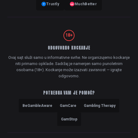
Trustly
MuchBetter
T
MB
18+
ODGOVORNO KOCKANJE
Ovaj sajt služi samo u informativne svrhe. Ne organizujemo kockanje
niti primamo opklade. Sadržaj je namenjen samo punoletnim
osobama (18+). Kockanje može izazvati zavisnost — igrajte
odgovorno.
POTREBNA VAM JE POMOĆ?
BeGambleAware
GamCare
Gambling Therapy
GamStop