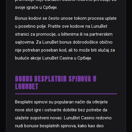
svoje igrače u Србији.
Bonus kodovi se često unose tokom procesa uplate
u posebno polje. Pratite ove kodove na LunuBet
stranici za promocije, u biltenima ili na partnerskim
sajtovima. Za LunuBet bonus dobrodošlice obično
nije potreban poseban kod, ali to može biti slučaj za
buduće akcije LunuBet Casina u Србији.
BONUS BESPLATNIH SPINOVA U
LUNUBET
Besplatni spinovi su popularan način da otkrijete
nove slot igre i ostvarite dobitke bez potrebe da
ulažete sopstveni novac. LunuBet Casino redovno
nudi bonuse besplatnih spinova, kako kao deo