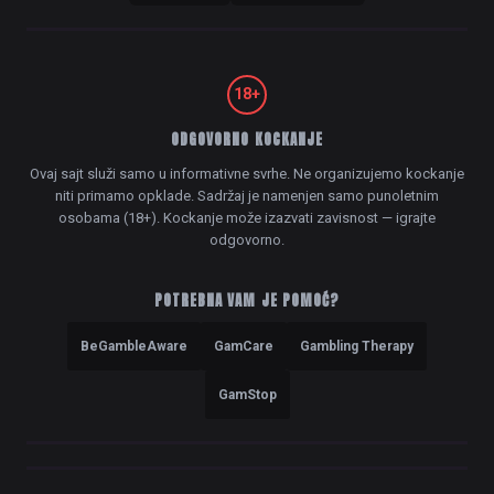
18+
ODGOVORNO KOCKANJE
Ovaj sajt služi samo u informativne svrhe. Ne organizujemo kockanje
niti primamo opklade. Sadržaj je namenjen samo punoletnim
osobama (18+). Kockanje može izazvati zavisnost — igrajte
odgovorno.
POTREBNA VAM JE POMOĆ?
BeGambleAware
GamCare
Gambling Therapy
GamStop