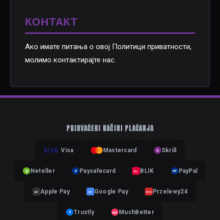
КОНТАКТ
Ако имате питања о овој Политици приватности,
молимо контактирајте нас.
PRIHVAĆENI NAČINI PLAĆANJA
Visa
Mastercard
Skrill
S
Neteller
Paysafecard
BLIK
PayPal
N
P
BL
PP
Apple Pay
Google Pay
Przelewy24
AP
GP
P24
Trustly
MuchBetter
T
MB