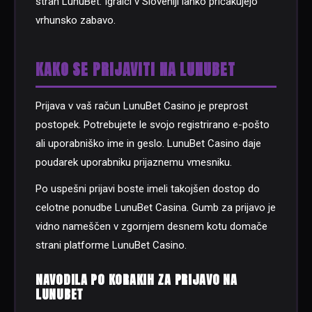
stran LunuBet. Igralci v Sloveniji lahko pričakujejo
vrhunsko zabavo.
KAKO SE PRIJAVITI NA LUNUBET
Prijava v vaš račun LunuBet Casino je preprost
postopek. Potrebujete le svojo registrirano e-pošto
ali uporabniško ime in geslo. LunuBet Casino daje
poudarek uporabniku prijaznemu vmesniku.
Po uspešni prijavi boste imeli takojšen dostop do
celotne ponudbe LunuBet Casina. Gumb za prijavo je
vidno nameščen v zgornjem desnem kotu domače
strani platforme LunuBet Casino.
NAVODILA PO KORAKIH ZA PRIJAVO NA
LUNUBET