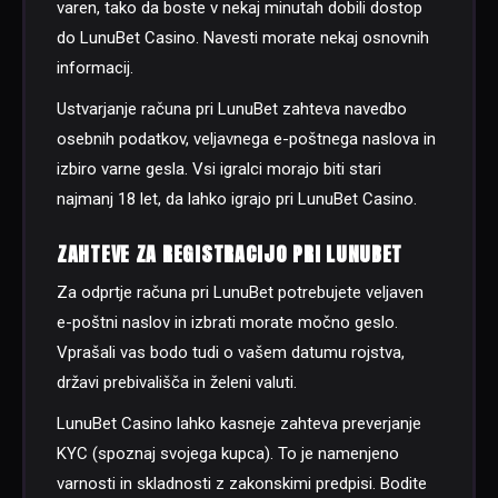
varen, tako da boste v nekaj minutah dobili dostop
do LunuBet Casino. Navesti morate nekaj osnovnih
informacij.
Ustvarjanje računa pri LunuBet zahteva navedbo
osebnih podatkov, veljavnega e-poštnega naslova in
izbiro varne gesla. Vsi igralci morajo biti stari
najmanj 18 let, da lahko igrajo pri LunuBet Casino.
ZAHTEVE ZA REGISTRACIJO PRI LUNUBET
Za odprtje računa pri LunuBet potrebujete veljaven
e-poštni naslov in izbrati morate močno geslo.
Vprašali vas bodo tudi o vašem datumu rojstva,
državi prebivališča in želeni valuti.
LunuBet Casino lahko kasneje zahteva preverjanje
KYC (spoznaj svojega kupca). To je namenjeno
varnosti in skladnosti z zakonskimi predpisi. Bodite