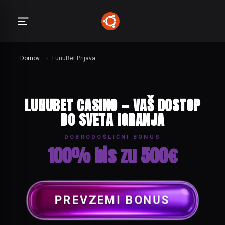
Domov
›
LunuBet Prijava
LUNUBET CASINO — VAŠ DOSTOP
DO SVETA IGRANJA
DOBRODOŠLIČNI BONUS
100% bis zu 500€
PREVZEMI BONUS