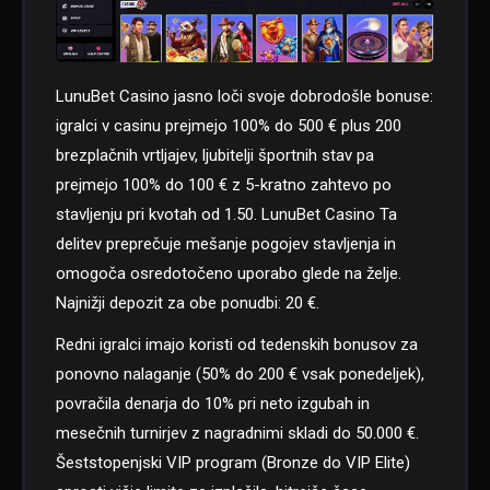
LunuBet Casino jasno loči svoje dobrodošle bonuse:
igralci v casinu prejmejo 100% do 500 € plus 200
brezplačnih vrtljajev, ljubitelji športnih stav pa
prejmejo 100% do 100 € z 5-kratno zahtevo po
stavljenju pri kvotah od 1.50. LunuBet Casino Ta
delitev preprečuje mešanje pogojev stavljenja in
omogoča osredotočeno uporabo glede na želje.
Najnižji depozit za obe ponudbi: 20 €.
Redni igralci imajo koristi od tedenskih bonusov za
ponovno nalaganje (50% do 200 € vsak ponedeljek),
povračila denarja do 10% pri neto izgubah in
mesečnih turnirjev z nagradnimi skladi do 50.000 €.
Šeststopenjski VIP program (Bronze do VIP Elite)