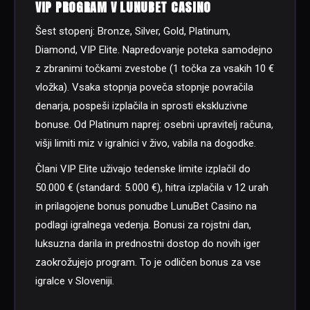
VIP PROGRAM V LUNUBET CASINO
Šest stopenj: Bronze, Silver, Gold, Platinum,
Diamond, VIP Elite. Napredovanje poteka samodejno
z zbranimi točkami zvestobe (1 točka za vsakih 10 €
vložka). Vsaka stopnja poveča stopnje povračila
denarja, pospeši izplačila in sprosti ekskluzivne
bonuse. Od Platinum naprej: osebni upravitelj računa,
višji limiti miz v igralnici v živo, vabila na dogodke.
Člani VIP Elite uživajo tedenske limite izplačil do
50.000 € (standard: 5.000 €), hitra izplačila v 12 urah
in prilagojene bonus ponudbe LunuBet Casino na
podlagi igralnega vedenja. Bonusi za rojstni dan,
luksuzna darila in prednostni dostop do novih iger
zaokrožujejo program. To je odličen bonus za vse
igralce v Sloveniji.