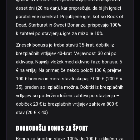
deset dni (20 na dan), kar preprečuje, da bi jih igralci
porabili vse naenkrat. Priljubljene igre, kot so Book of
Dead, Starburst in Sweet Bonanza, prispevajo 100%
k zahtevi po stavljenju, igre za mizo le 10%.
Znesek bonusa je treba staviti 35-krat, dobitki iz
brezplačnih vrtljajev 40-krat. Veljavnost: 30 dni po
aktivaciji. Najvišji vložek med aktivno fazo bonusa: 5
€ na vrtljaj. Na primer, če nekdo položi 100 €, prejme
100 € bonusa in mora staviti skupaj 7.000 € (200 € ×
35), preden so izplačila možna. Dobitki iz brezplačnih
vrtljajev so podvrženi ločeni zahtevi po stavljenju –
dobiček 20 € iz brezplačnih vrtljajev zahteva 800 €
stav (20 € × 40).
DOBRODOŠLI BONUS ZA ŠPORT
Bonus za športne stave: 100% do 100 €, izključno za