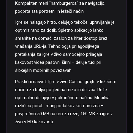
Kompakten meni "hamburgerca" za navigacijo,
podprta sta portretni in ležeči način.
Igre se nalagajo hitro, delujejo tekoče, upravljanje je
optimizirano za dotik. Spletno aplikacijo lahko
shranite na domači zaslon za hiter dostop brez
vnašanja URL-ja. Tehnologija prilagodljivega
pretakanja za igre v živo samodejno prilagaja
kakovost videa pasovni širini – deluje tudi pri
šibkejših mobilnih povezavah.
Praktični nasvet: Igre v živo Casino igrajte v ležečem
načinu za boljši pogled na mizo in delivca. Reže
optimalno delujejo v pokončnem načinu. Mobilna
različica porabi manj podatkov kot namizna –
povprečno 50 MB na uro za reže, 150 MB za igre v
živo v HD kakovosti.