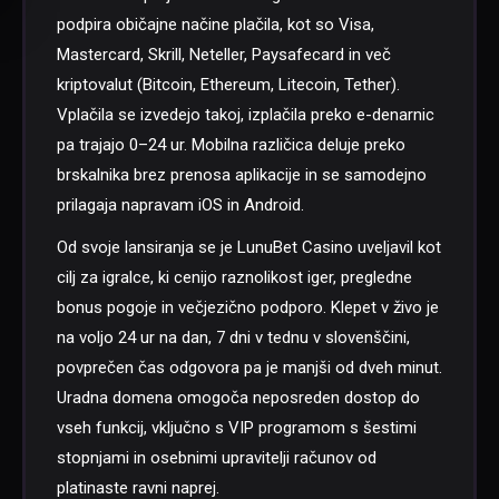
podpira običajne načine plačila, kot so Visa,
Mastercard, Skrill, Neteller, Paysafecard in več
kriptovalut (Bitcoin, Ethereum, Litecoin, Tether).
Vplačila se izvedejo takoj, izplačila preko e-denarnic
pa trajajo 0–24 ur. Mobilna različica deluje preko
brskalnika brez prenosa aplikacije in se samodejno
prilagaja napravam iOS in Android.
Od svoje lansiranja se je LunuBet Casino uveljavil kot
cilj za igralce, ki cenijo raznolikost iger, pregledne
bonus pogoje in večjezično podporo. Klepet v živo je
na voljo 24 ur na dan, 7 dni v tednu v slovenščini,
povprečen čas odgovora pa je manjši od dveh minut.
Uradna domena omogoča neposreden dostop do
vseh funkcij, vključno s VIP programom s šestimi
stopnjami in osebnimi upravitelji računov od
platinaste ravni naprej.