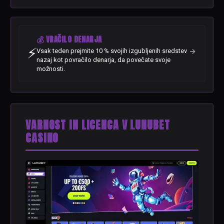
💰 VRAČILO DENARJA
⚡
Vsak teden prejmite 10 % svojih izgubljenih sredstev
nazaj kot povračilo denarja, da povečate svoje
možnosti.
VARNOST IN LICENCA V LUNUBET
CASINO