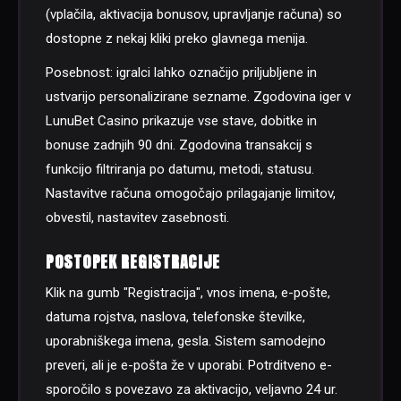
(vplačila, aktivacija bonusov, upravljanje računa) so
dostopne z nekaj kliki preko glavnega menija.
Posebnost: igralci lahko označijo priljubljene in
ustvarijo personalizirane sezname. Zgodovina iger v
LunuBet Casino prikazuje vse stave, dobitke in
bonuse zadnjih 90 dni. Zgodovina transakcij s
funkcijo filtriranja po datumu, metodi, statusu.
Nastavitve računa omogočajo prilagajanje limitov,
obvestil, nastavitev zasebnosti.
POSTOPEK REGISTRACIJE
Klik na gumb "Registracija", vnos imena, e-pošte,
datuma rojstva, naslova, telefonske številke,
uporabniškega imena, gesla. Sistem samodejno
preveri, ali je e-pošta že v uporabi. Potrditveno e-
sporočilo s povezavo za aktivacijo, veljavno 24 ur.