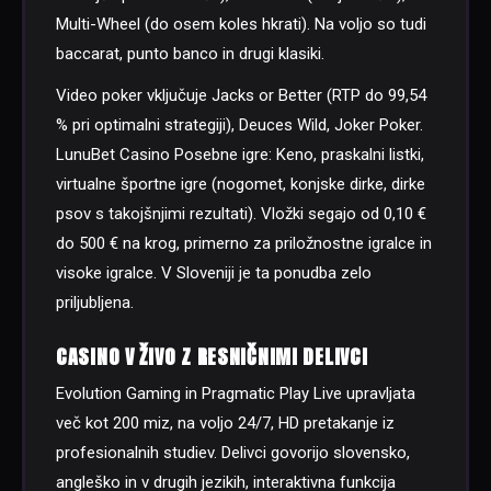
Multi-Wheel (do osem koles hkrati). Na voljo so tudi
baccarat, punto banco in drugi klasiki.
Video poker vključuje Jacks or Better (RTP do 99,54
% pri optimalni strategiji), Deuces Wild, Joker Poker.
LunuBet Casino Posebne igre: Keno, praskalni listki,
virtualne športne igre (nogomet, konjske dirke, dirke
psov s takojšnjimi rezultati). Vložki segajo od 0,10 €
do 500 € na krog, primerno za priložnostne igralce in
visoke igralce. V Sloveniji je ta ponudba zelo
priljubljena.
CASINO V ŽIVO Z RESNIČNIMI DELIVCI
Evolution Gaming in Pragmatic Play Live upravljata
več kot 200 miz, na voljo 24/7, HD pretakanje iz
profesionalnih studiev. Delivci govorijo slovensko,
angleško in v drugih jezikih, interaktivna funkcija