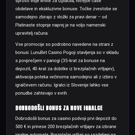
sprosti višje limite za izplačila, hitrejše čase
obdelave in ekskluzivne bonuse. Točke zvestobe se
samodejno zbirajo z vložki za pravi denar – od
Platinaste stopnje naprej je na voljo namenski
upravitelj računa.
Vse promocije so podrobno navedene na strani z
bonusi. LunuBet Casino Pogoji stavljenja so v skladu
s povprečjem v panogi (35-krat za bonuse na
depozit, 40-krat za dobitke iz brezplačnih vrtljajev),
aktivacija poteka večinoma samodejno ali z izbiro v
igralčevem računu. Igralci iz Slovenije lahko vse
ponudbe zahtevajo v evrih.
DOBRODOŠLI BONUS ZA NOVE IGRALCE
Dobrodošli bonus za casino podvoji prvi depozit do
500 € in prinese 200 brezplačnih vrtljajev za izbrane
igralne avtomate. Brezplačni vrtljaji so razdeljeni na