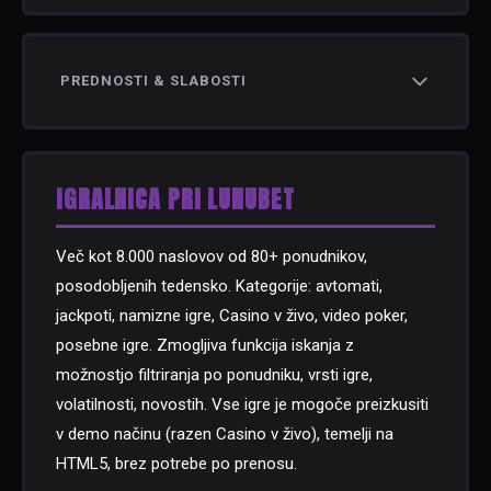
PREDNOSTI & SLABOSTI
PREDNOSTI
Velika izbira več kot 3500 iger vrhunskih ponudnikov
IGRALNICA PRI LUNUBET
Privlačen bonus dobrodošlice in redne promocije
Izčrpna izkušnja v živo z vrhunskimi delivci
Več kot 8.000 naslovov od 80+ ponudnikov,
Raznolike in varne metode plačila, vključno s
posodobljenih tedensko. Kategorije: avtomati,
kriptovalutami
jackpoti, namizne igre, Casino v živo, video poker,
Učinkovita in 24/7 dostopna podpora strankam
posebne igre. Zmogljiva funkcija iskanja z
možnostjo filtriranja po ponudniku, vrsti igre,
volatilnosti, novostih. Vse igre je mogoče preizkusiti
SLABOSTI
v demo načinu (razen Casino v živo), temelji na
Nekatere države so izključene iz bonus ponudb
HTML5, brez potrebe po prenosu.