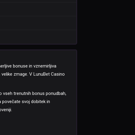
erljive bonuse in vznemirljiva
l za velike zmage. V LunuBet Casino
po vseh trenutnih bonus ponudbah,
a povečate svoj dobitek in
veniji.