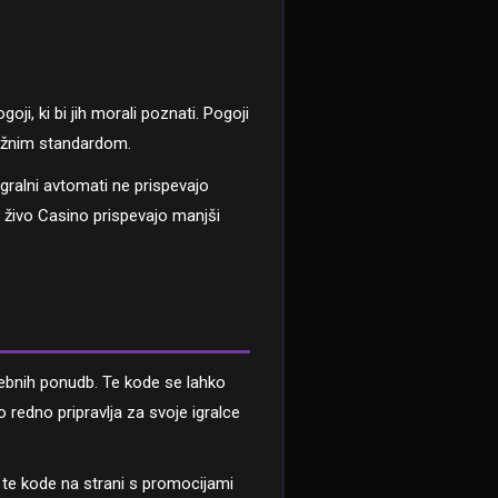
ji, ki bi jih morali poznati. Pogoji
tržnim standardom.
igralni avtomati ne prispevajo
v živo Casino prispevajo manjši
bnih ponudb. Te kode se lahko
 redno pripravlja za svoje igralce
te kode na strani s promocijami