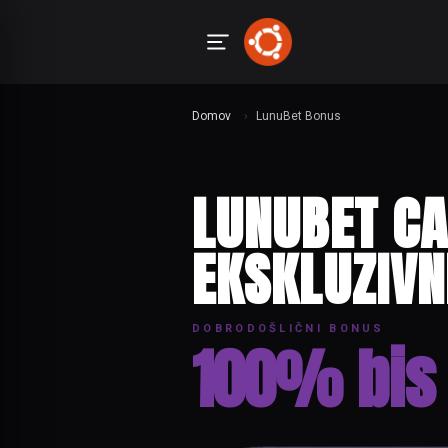
Domov
›
LunuBet Bonus
LUNUBET CA
EKSKLUZIVN
DOBRODOŠLIČNI BONUS
100% bis