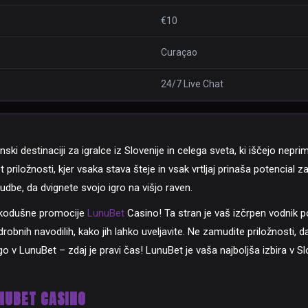
€10
Curaçao
24/7 Live Chat
ki destinaciji za igralce iz Slovenije in celega sveta, ki iščejo neprim
et priložnosti, kjer vsaka stava šteje in vsak vrtljaj prinaša potencia
udbe, da dvignete svojo igro na višjo raven.
elikodušne promocije
LunuBet
Casino! Ta stran je vaš izčrpen vodnik 
obnih navodilih, kako jih lahko uveljavite. Ne zamudite priložnosti, d
v LunuBet – zdaj je pravi čas! LunuBet je vaša najboljša izbira v Slo
NUBET CASINO