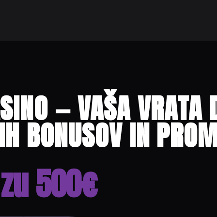
SINO — VAŠA VRATA 
IH BONUSOV IN PRO
 zu 500€