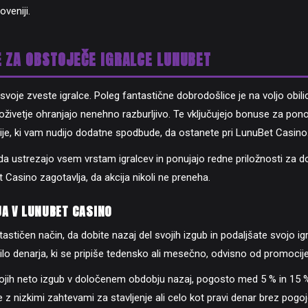
veniji.
 ZA OBSTOJEČE IGRALCE LUNUBET
svoje zveste igralce. Poleg fantastične dobrodošlice je na voljo obili
oživetje ohranjajo nenehno razburljivo. Te vključujejo bonuse za pon
je, ki vam nudijo dodatne spodbude, da ostanete pri LunuBet Casino
da ustrezajo vsem vrstam igralcev in ponujajo redne priložnosti za do
 Casino zagotavlja, da akcija nikoli ne preneha.
JA V LUNUBET CASINO
astičen način, da dobite nazaj del svojih izgub in podaljšate svojo 
lo denarja, ki se pripiše tedensko ali mesečno, odvisno od promocije
ojih neto izgub v določenem obdobju nazaj, pogosto med 5 % in 15 %.
 z nizkimi zahtevami za stavljenje ali celo kot pravi denar brez pogoje