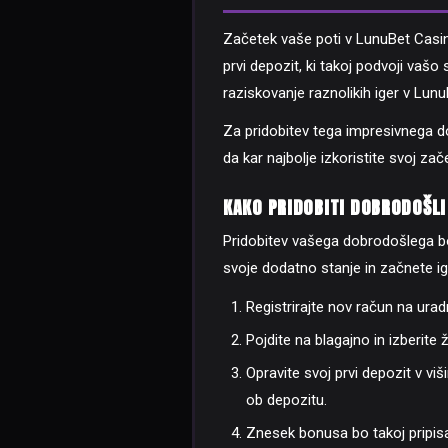
Začetek vaše poti v LunuBet Cas
prvi depozit, ki takoj podvoji vaš
raziskovanje raznolikih iger v Lunu
Za pridobitev tega impresivnega do
da kar najbolje izkoristite svoj za
KAKO PRIDOBITI DOBRODOŠLI
Pridobitev vašega dobrodošlega b
svoje dodatno stanje in začnete igr
Registrirajte nov račun na urad
Pojdite na blagajno in izberite ž
Opravite svoj prvi depozit v vi
ob depozitu.
Znesek bonusa bo takoj pripisa