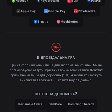
Neteller
Paysafecard
BLIK
PayPal
N
P
BL
PP
Apple Pay
Google Pay
Przelewy24
AP
GP
P24
Trustly
MuchBetter
T
MB
18+
ВІДПОВІДАЛЬНА ГРА
Цей сайт призначений лише для інформаційних цілей. Ми не
організовуємо азартні ігри та не приймаємо ставки. Контент
призначений лише для дорослих (18+). Азартні ігри можуть
викликати залежність — грайте відповідально.
ПОТРІБНА ДОПОМОГА?
BeGambleAware
GamCare
Gambling Therapy