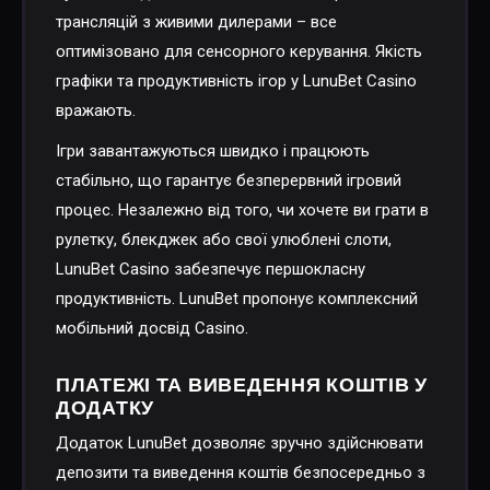
трансляцій з живими дилерами – все
оптимізовано для сенсорного керування. Якість
графіки та продуктивність ігор у LunuBet Casino
вражають.
Ігри завантажуються швидко і працюють
стабільно, що гарантує безперервний ігровий
процес. Незалежно від того, чи хочете ви грати в
рулетку, блекджек або свої улюблені слоти,
LunuBet Casino забезпечує першокласну
продуктивність. LunuBet пропонує комплексний
мобільний досвід Casino.
ПЛАТЕЖІ ТА ВИВЕДЕННЯ КОШТІВ У
ДОДАТКУ
Додаток LunuBet дозволяє зручно здійснювати
депозити та виведення коштів безпосередньо з