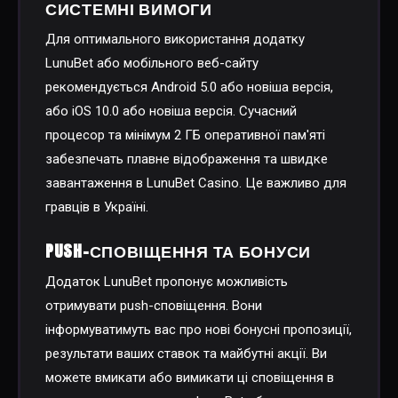
СИСТЕМНІ ВИМОГИ
Для оптимального використання додатку
LunuBet або мобільного веб-сайту
рекомендується Android 5.0 або новіша версія,
або iOS 10.0 або новіша версія. Сучасний
процесор та мінімум 2 ГБ оперативної пам'яті
забезпечать плавне відображення та швидке
завантаження в LunuBet Casino. Це важливо для
гравців в Україні.
PUSH-СПОВІЩЕННЯ ТА БОНУСИ
Додаток LunuBet пропонує можливість
отримувати push-сповіщення. Вони
інформуватимуть вас про нові бонусні пропозиції,
результати ваших ставок та майбутні акції. Ви
можете вмикати або вимикати ці сповіщення в