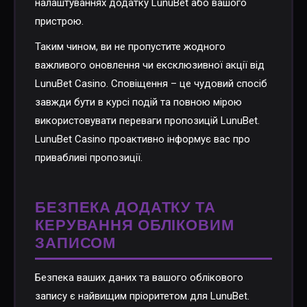
налаштуваннях додатку LunuBet або вашого
пристрою.
Таким чином, ви не пропустите жодного
важливого оновлення чи ексклюзивної акції від
LunuBet Casino. Сповіщення – це чудовий спосіб
завжди бути в курсі подій та повною мірою
використовувати переваги пропозицій LunuBet.
LunuBet Casino проактивно інформує вас про
привабливі пропозиції.
БЕЗПЕКА ДОДАТКУ ТА
КЕРУВАННЯ ОБЛІКОВИМ
ЗАПИСОМ
Безпека ваших даних та вашого облікового
запису є найвищим пріоритетом для LunuBet.