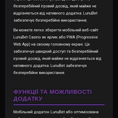
безперебійний ігровий досвід, який майже не
відрізняється від нативного додатка. LunuBet
забезпечує безперебійне використання.
Ви можете легко зберегти мобільний веб-сайт
LunuBet Casino як ярлик або PWA (Progressive
Web App) на своєму головному екрані. Це
забезпечує швидкий доступ та безперебійний
ігровий досвід, який майже не відрізняється від
нативного додатка. LunuBet забезпечує
безперебійне використання.
ФУНКЦІЇ ТА МОЖЛИВОСТІ
ДОДАТКУ
Мобільний додаток LunuBet або оптимізована