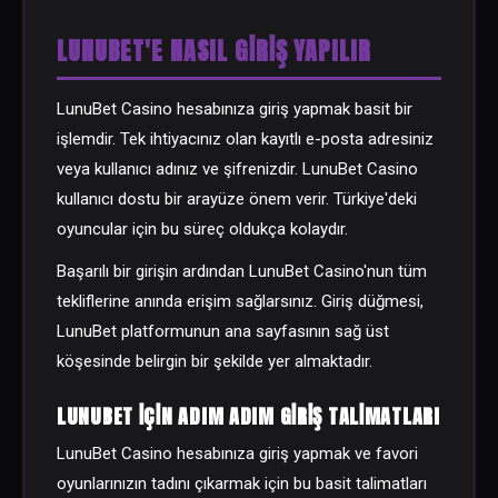
LUNUBET'E NASIL GIRIŞ YAPILIR
LunuBet Casino hesabınıza giriş yapmak basit bir
işlemdir. Tek ihtiyacınız olan kayıtlı e-posta adresiniz
veya kullanıcı adınız ve şifrenizdir. LunuBet Casino
kullanıcı dostu bir arayüze önem verir. Türkiye'deki
oyuncular için bu süreç oldukça kolaydır.
Başarılı bir girişin ardından LunuBet Casino'nun tüm
tekliflerine anında erişim sağlarsınız. Giriş düğmesi,
LunuBet platformunun ana sayfasının sağ üst
köşesinde belirgin bir şekilde yer almaktadır.
LUNUBET İÇIN ADIM ADIM GIRIŞ TALIMATLARI
LunuBet Casino hesabınıza giriş yapmak ve favori
oyunlarınızın tadını çıkarmak için bu basit talimatları