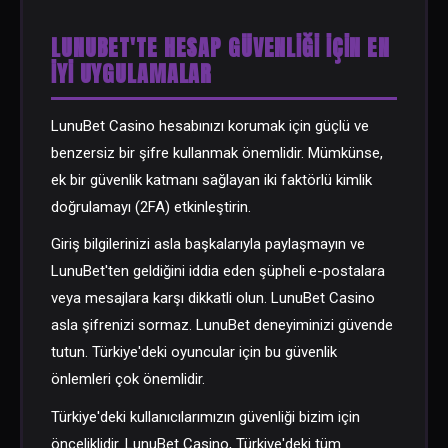
LUNUBET'TE HESAP GÜVENLIĞI İÇIN EN
İYI UYGULAMALAR
LunuBet Casino hesabınızı korumak için güçlü ve
benzersiz bir şifre kullanmak önemlidir. Mümkünse,
ek bir güvenlik katmanı sağlayan iki faktörlü kimlik
doğrulamayı (2FA) etkinleştirin.
Giriş bilgilerinizi asla başkalarıyla paylaşmayın ve
LunuBet'ten geldiğini iddia eden şüpheli e-postalara
veya mesajlara karşı dikkatli olun. LunuBet Casino
asla şifrenizi sormaz. LunuBet deneyiminizi güvende
tutun. Türkiye'deki oyuncular için bu güvenlik
önlemleri çok önemlidir.
Türkiye'deki kullanıcılarımızın güvenliği bizim için
önceliklidir. LunuBet Casino, Türkiye'deki tüm