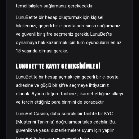
temel bilgileri sağlamanız gerekecektir.
LunuBet'te bir hesap oluşturmak için kişisel
bilgilerinizi, geçerli bir e-posta adresinizi sağlamanız
ve güvenli bir şifre seçmeniz gerekir. LunuBet'te
oynamaya hak kazanmak için tüm oyuncuların en az
18 yaşında olması gerekir.
LUNUBET'TE KAYIT GEREKSINIMLERI
LunuBet'te bir hesap açmak için geçerli bir e-posta
adresine ve güçlü bir şifre seçmeye ihtiyacınız
olacak. Ayrıca doğum tarihinizi, ikamet ettiğiniz ülkeyi
ve tercih ettiğiniz para birimini de soracaktır.
LunuBet Casino, daha sonraki bir tarihte bir KYC
(Müşterini Tanımla) doğrulaması talep edebilir. Bu,
güvenlik ve yasal düzenlemelere uyum için yapılır.
LunuBet'te her zaman güvende kalın.