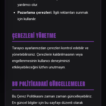
yardımcı olur.
Pazarlama çerezleri:
İlgili reklamları sunmak
için kullanılır.
ÇEREZLERI YÖNETME
Tarayıcı ayarlarınızdan çerezleri kontrol edebilir ve
yönetebilirsiniz. Çerezlerin kaldırılmasının veya
engellenmesinin kullanıcı deneyiminizi
etkileyebileceğini lütfen unutmayın.
BU POLITIKADAKI GÜNCELLEMELER
Bu Çerez Politikasını zaman zaman güncelleyebiliriz.
En güncel bilgiler için bu sayfayı düzenli olarak