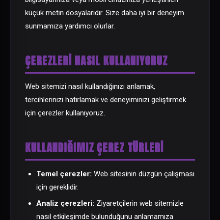
küçük metin dosyalarıdır. Size daha iyi bir deneyim
sunmamıza yardımcı olurlar.
ÇEREZLERI NASIL KULLANIYORUZ
Web sitemizi nasıl kullandığınızı anlamak,
tercihlerinizi hatırlamak ve deneyiminizi geliştirmek
için çerezler kullanıyoruz.
KULLANDIĞIMIZ ÇEREZ TÜRLERI
Temel çerezler:
Web sitesinin düzgün çalışması
için gereklidir.
Analiz çerezleri:
Ziyaretçilerin web sitemizle
nasıl etkileşimde bulunduğunu anlamamıza