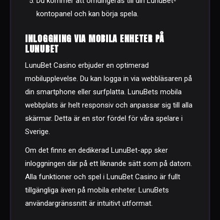
Du kommer att omdirigeras till din LunuBet-
kontopanel och kan börja spela.
INLOGGNING VIA MOBILA ENHETER PÅ
LUNUBET
LunuBet Casino erbjuder en optimerad
mobilupplevelse. Du kan logga in via webbläsaren på
din smartphone eller surfplatta. LunuBets mobila
webbplats är helt responsiv och anpassar sig till alla
skärmar. Detta är en stor fördel för våra spelare i
Sverige.
Om det finns en dedikerad LunuBet-app sker
inloggningen där på ett liknande sätt som på datorn.
Alla funktioner och spel i LunuBet Casino är fullt
tillgängliga även på mobila enheter. LunuBets
användargränssnitt är intuitivt utformat.