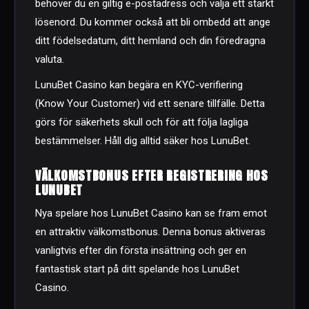
behöver du en giltig e-postadress och välja ett starkt
lösenord. Du kommer också att bli ombedd att ange
ditt födelsedatum, ditt hemland och din föredragna
valuta.
LunuBet Casino kan begära en KYC-verifiering
(Know Your Customer) vid ett senare tillfälle. Detta
görs för säkerhets skull och för att följa lagliga
bestämmelser. Håll dig alltid säker hos LunuBet.
VÄLKOMSTBONUS EFTER REGISTRERING HOS
LUNUBET
Nya spelare hos LunuBet Casino kan se fram emot
en attraktiv välkomstbonus. Denna bonus aktiveras
vanligtvis efter din första insättning och ger en
fantastisk start på ditt spelande hos LunuBet
Casino.