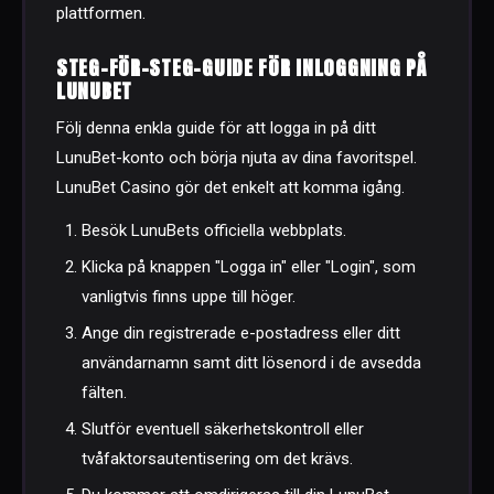
plattformen.
STEG-FÖR-STEG-GUIDE FÖR INLOGGNING PÅ
LUNUBET
Följ denna enkla guide för att logga in på ditt
LunuBet-konto och börja njuta av dina favoritspel.
LunuBet Casino gör det enkelt att komma igång.
Besök LunuBets officiella webbplats.
Klicka på knappen "Logga in" eller "Login", som
vanligtvis finns uppe till höger.
Ange din registrerade e-postadress eller ditt
användarnamn samt ditt lösenord i de avsedda
fälten.
Slutför eventuell säkerhetskontroll eller
tvåfaktorsautentisering om det krävs.