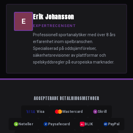
Erik Johansson
E
EXPERTRECENSENT
Professionell sportanalytiker med över 8 års
erfarenhet inom spelbranschen.
Specialiserad på oddsjämförelser,
säkerhetsrevisioner av plattformar och
spelskyddsregler på europeiska marknader.
ACCEPTERADE BETALNINGSMETODER
Visa
Mastercard
Skrill
S
Neteller
Paysafecard
BLIK
PayPal
N
P
BL
PP