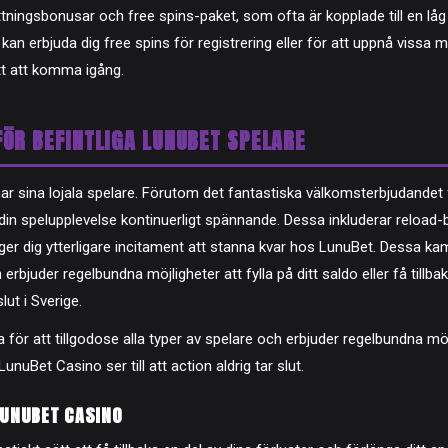
ingsbonusar och free spins-paket, som ofta är kopplade till en låg m
 erbjuda dig free spins för registrering eller för att uppnå vissa mil
tt att komma igång.
ÖR BEFINTLIGA LUNUBET SPELARE
ar sina lojala spelare. Förutom det fantastiska välkomsterbjudande
a din spelupplevelse kontinuerligt spännande. Dessa inkluderar reloa
er dig ytterligare incitament att stanna kvar hos LunuBet. Dessa ka
 erbjuder regelbundna möjligheter att fylla på ditt saldo eller få tillba
slut i Sverige.
r att tillgodose alla typer av spelare och erbjuder regelbundna möjlig
 LunuBet Casino ser till att action aldrig tar slut.
LUNUBET CASINO