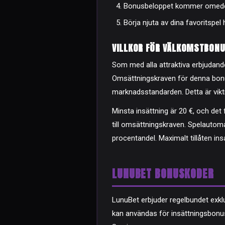
Bonusbeloppet kommer omedelba
Börja njuta av dina favoritspe
VILLKOR FÖR VÄLKOMSTBON
Som med alla attraktiva erbjudan
Omsättningskraven för denna bonus
marknadsstandarden. Detta är viktigt
Minsta insättning är 20 €, och det 
till omsättningskraven. Spelautoma
procentandel. Maximalt tillåten ins
LUNUBET BONUSKODER
LunuBet erbjuder regelbundet exkl
kan användas för insättningsbonus