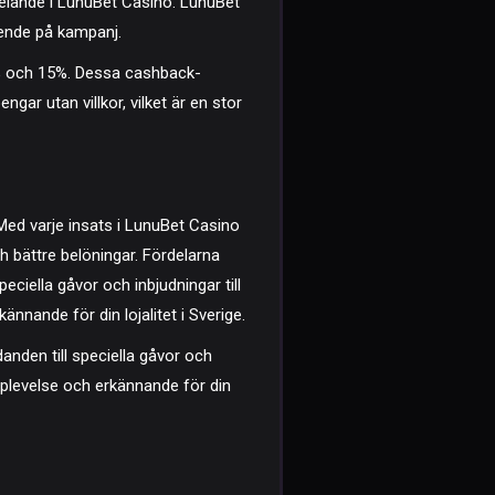
spelande i LunuBet Casino. LunuBet
oende på kampanj.
 5% och 15%. Dessa cashback-
ar utan villkor, vilket är en stor
Med varje insats i LunuBet Casino
h bättre belöningar. Fördelarna
ciella gåvor och inbjudningar till
nande för din lojalitet i Sverige.
anden till speciella gåvor och
pplevelse och erkännande för din