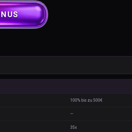
ONUS
100% bis zu 500€
—
35x