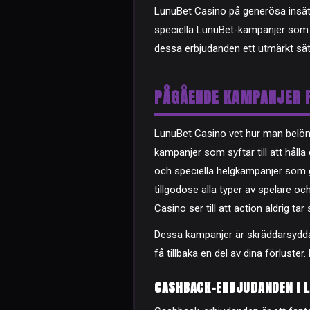
LunuBet Casino på generösa insättn
speciella LunuBet-kampanjer som kan
dessa erbjudanden ett utmärkt sä
PÅGÅENDE KAMPANJER F
LunuBet Casino vet hur man belön
kampanjer som syftar till att håll
och speciella helgkampanjer som g
tillgodose alla typer av spelare och
Casino ser till att action aldrig tar 
Dessa kampanjer är skräddarsydda fö
få tillbaka en del av dina förluster.
CASHBACK-ERBJUDANDEN I 