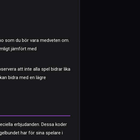
sino som du bör vara medveten om.
imligt jämfört med
rvera att inte alla spel bidrar lika
 kan bidra med en lägre
peciella erbjudanden. Dessa koder
elbundet har för sina spelare i