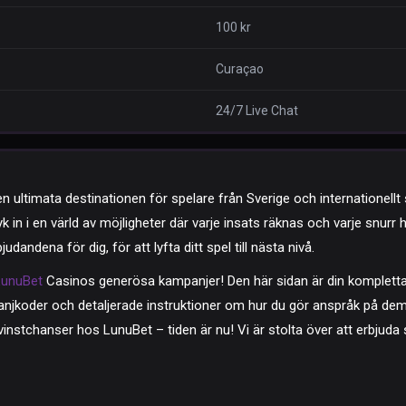
100 kr
Curaçao
24/7 Live Chat
n ultimata destinationen för spelare från Sverige och internationel
in i en värld av möjligheter där varje insats räknas och varje snurr ha
dandena för dig, för att lyfta ditt spel till nästa nivå.
LunuBet
Casinos generösa kampanjer! Den här sidan är din kompletta gu
jkoder och detaljerade instruktioner om hur du gör anspråk på dem
nstchanser hos LunuBet – tiden är nu! Vi är stolta över att erbjuda s