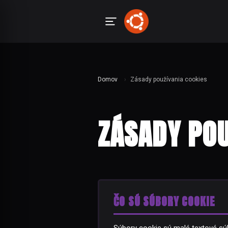
Domov
›
Zásady používania cookies
ZÁSADY POU
ČO SÚ SÚBORY COOKIE