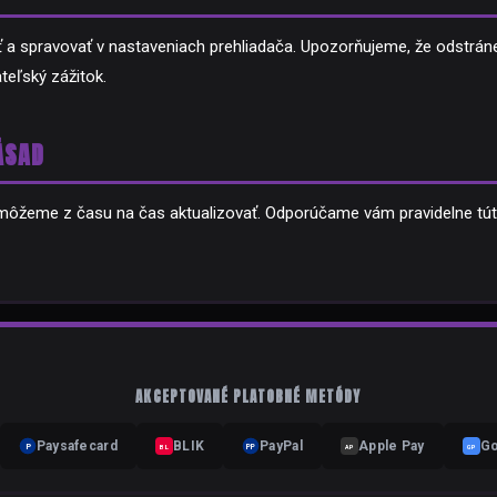
 a spravovať v nastaveniach prehliadača. Upozorňujeme, že odstrán
teľský zážitok.
ÁSAD
môžeme z času na čas aktualizovať. Odporúčame vám pravidelne túto
AKCEPTOVANÉ PLATOBNÉ METÓDY
Paysafecard
BLIK
PayPal
Apple Pay
Go
P
BL
PP
AP
GP