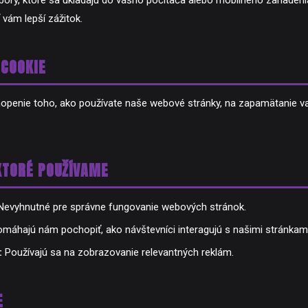
ory, ktoré sa ukladajú do vášho počítača alebo mobilného zariaden
vám lepší zážitok.
 COOKIE
penie toho, ako používate naše webové stránky, na zapamätanie vaš
KTORÉ POUŽÍVAME
evyhnutné pre správne fungovanie webových stránok.
máhajú nám pochopiť, ako návštevníci interagujú s našimi stránkami
:
Používajú sa na zobrazovanie relevantných reklám.
E