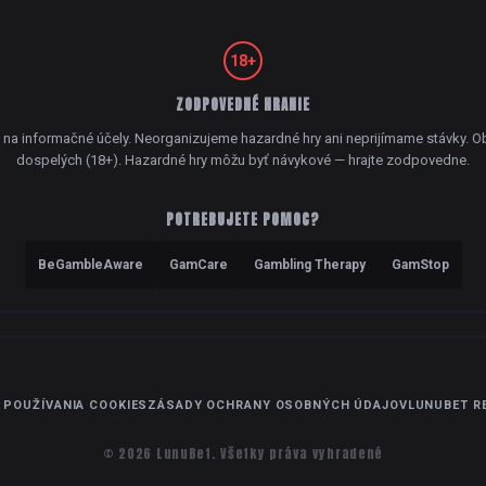
18+
ZODPOVEDNÉ HRANIE
en na informačné účely. Neorganizujeme hazardné hry ani neprijímame stávky. Ob
dospelých (18+). Hazardné hry môžu byť návykové — hrajte zodpovedne.
POTREBUJETE POMOC?
BeGambleAware
GamCare
Gambling Therapy
GamStop
 POUŽÍVANIA COOKIES
ZÁSADY OCHRANY OSOBNÝCH ÚDAJOV
LUNUBET R
© 2026 LunuBet. Všetky práva vyhradené