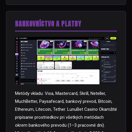
BANKOVNÍCTVO A PLATBY
Metódy vkladu: Visa, Mastercard, Skrill, Neteller,
MuchBetter, Paysafecard, bankový prevod, Bitcoin,
Ethereum, Litecoin, Tether. LunuBet Casino Okamžité
pripísanie prostriedkov pri všetkých metódach
okrem bankového prevodu (1–3 pracovné dni).