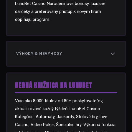
LunuBet Casino Narodeninové bonusy, luxusné
darčeky a preferovaný prístup k novým hrám
dopĺňajú program.
VÝHODY & NEVÝHODY
VÝHODY
Široký výber z viac ako 3500 hier od špičkových
HERNÁ KNIŽNICA NA LUNUBET
poskytovateľov
Atraktívny uvítací bonus a pravidelné promo akcie
Viac ako 8 000 titulov od 80+ poskytovateľov,
Komplexný zážitok z Live Casina s profesionálnymi
krupiérmi
aktualizované každý týždeň. LunuBet Casino
Rôznorodé a bezpečné platobné metódy vrátane
Kategórie: Automaty, Jackpoty, Stolové hry, Live
kryptomien
Casino, Video Poker, Špeciálne hry. Výkonná funkcia
Efektívna zákaznícka podpora dostupná 24 hodín