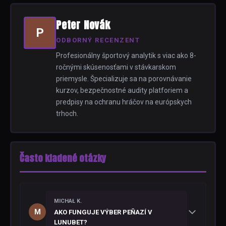
Peter Novák
P
ODBORNÝ RECENZENT
Profesionálny športový analytik s viac ako 8-
ročnými skúsenosťami v stávkarskom
priemysle. Špecializuje sa na porovnávanie
kurzov, bezpečnostné audity platforiem a
predpisy na ochranu hráčov na európskych
trhoch.
Často kladené otázky
MICHAŁ K.
M
AKO FUNGUJE VÝBER PEŇAZÍ V
LUNUBET?