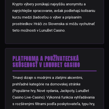
Krypto výbery ponúkajú najvyššiu anonymitu a
najrýchlejšie spracovanie, avšak podliehajú kolísaniu
kurzu medzi žiadosťou o výber a pripísaním
prostriedkov. Hráči zo Slovenska si môžu vychutnať
tieto možnosti v LunuBet Casino.
PLATFORMA A POUŽÍVATEĽSKÁ
SKÚSENOSŤ V LUNUBET CASINO
Tmavý dizajn s modrými a zlatými akcentmi,
prehľadné kategórie na domovskej stránke
(Populárne hry, Nové vydania, Jackpoty, LunuBet
Casino Live-Casino). Výkonná funkcia vyhľadávania
s rozšírenými filtrami podľa poskytovateľa, typu hry,