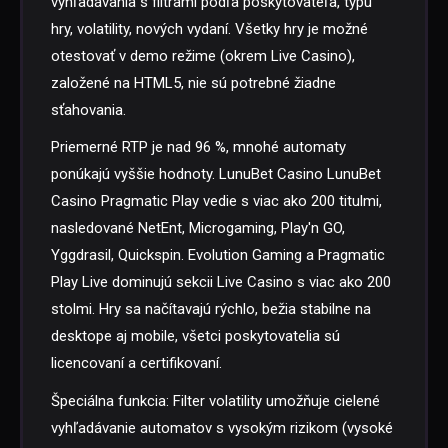
vyhľadávania s filtrami podľa poskytovateľa, typu
denne, 7 dní v týždni
hry, volatility, nových vydaní. Všetky hry je možné
otestovať v demo režime (okrem Live Casino),
založené na HTML5, nie sú potrebné žiadne
NEVÝHODY
sťahovania.
Požiadavky na pretočenie bonusu môžu byť pre
niektorých hráčov vysoké
Priemerné RTP je nad 96 %, mnohé automaty
Telefonická podpora nie je priamo dostupná
ponúkajú vyššie hodnoty. LunuBet Casino LunuBet
Niektoré krajiny sú vylúčené z bonusových ponúk
Casino Pragmatic Play vedie s viac ako 200 titulmi,
nasledované NetEnt, Microgaming, Play'n GO,
Yggdrasil, Quickspin. Evolution Gaming a Pragmatic
Play Live dominujú sekcii Live Casino s viac ako 200
stolmi. Hry sa načítavajú rýchlo, bežia stabilne na
desktope aj mobile, všetci poskytovatelia sú
licencovaní a certifikovaní.
Špeciálna funkcia: Filter volatility umožňuje cielené
vyhľadávanie automatov s vysokým rizikom (vysoké