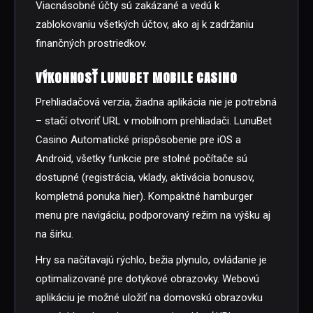
Viacnásobné účty sú zakázané a vedú k
zablokovaniu všetkých účtov, ako aj k zadržaniu
finančných prostriedkov.
VÝKONNOSŤ LUNUBET MOBILE CASINO
Prehliadačová verzia, žiadna aplikácia nie je potrebná
– stačí otvoriť URL v mobilnom prehliadači. LunuBet
Casino Automatické prispôsobenie pre iOS a
Android, všetky funkcie pre stolné počítače sú
dostupné (registrácia, vklady, aktivácia bonusov,
kompletná ponuka hier). Kompaktné hamburger
menu pre navigáciu, podporovaný režim na výšku aj
na šírku.
Hry sa načítavajú rýchlo, bežia plynulo, ovládanie je
optimalizované pre dotykové obrazovky. Webovú
aplikáciu je možné uložiť na domovskú obrazovku