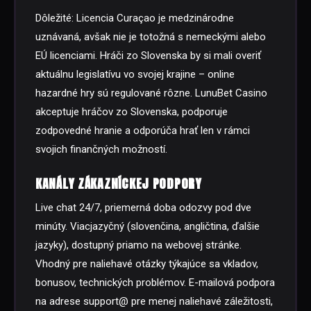
Dôležité: Licencia Curaçao je medzinárodne
uznávaná, avšak nie je totožná s nemeckými alebo
EÚ licenciami. Hráči zo Slovenska by si mali overiť
aktuálnu legislatívu vo svojej krajine – online
hazardné hry sú regulované rôzne. LunuBet Casino
akceptuje hráčov zo Slovenska, podporuje
zodpovedné hranie a odporúča hrať len v rámci
svojich finančných možností.
KANÁLY ZÁKAZNÍCKEJ PODPORY
Live chat 24/7, priemerná doba odozvy pod dve
minúty. Viacjazyčný (slovenčina, angličtina, ďalšie
jazyky), dostupný priamo na webovej stránke.
Vhodný pre naliehavé otázky týkajúce sa vkladov,
bonusov, technických problémov. E-mailová podpora
na adrese support@ pre menej naliehavé záležitosti,