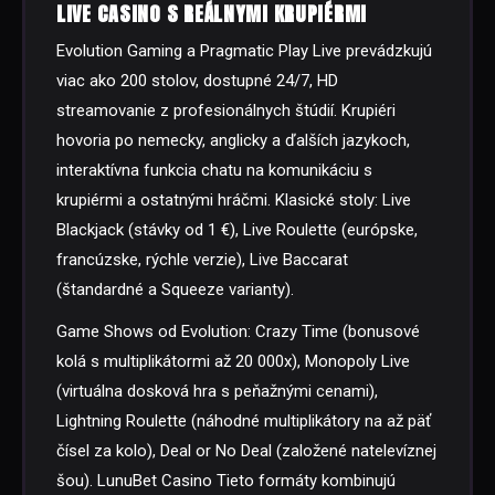
LIVE CASINO S REÁLNYMI KRUPIÉRMI
Evolution Gaming a Pragmatic Play Live prevádzkujú
viac ako 200 stolov, dostupné 24/7, HD
streamovanie z profesionálnych štúdií. Krupiéri
hovoria po nemecky, anglicky a ďalších jazykoch,
interaktívna funkcia chatu na komunikáciu s
krupiérmi a ostatnými hráčmi. Klasické stoly: Live
Blackjack (stávky od 1 €), Live Roulette (európske,
francúzske, rýchle verzie), Live Baccarat
(štandardné a Squeeze varianty).
Game Shows od Evolution: Crazy Time (bonusové
kolá s multiplikátormi až 20 000x), Monopoly Live
(virtuálna dosková hra s peňažnými cenami),
Lightning Roulette (náhodné multiplikátory na až päť
čísel za kolo), Deal or No Deal (založené natelevíznej
šou). LunuBet Casino Tieto formáty kombinujú