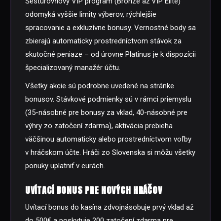
Šesťúrovňový VIP program (Bronze až VIP Elite)
odomyká vyššie limity výberov, rýchlejšie
spracovanie a exkluzívne bonusy. Vernostné body sa
zbierajú automaticky prostredníctvom stávok za
skutočné peniaze – od úrovne Platinus je k dispozícii
špecializovaný manažér účtu.
Všetky akcie sú podrobne uvedené na stránke
bonusov. Stávkové podmienky sú v rámci priemyslu
(35-násobné pre bonusy za vklad, 40-násobné pre
výhry zo zatočení zdarma), aktivácia prebieha
väčšinou automaticky alebo prostredníctvom voľby
v hráčskom účte. Hráči zo Slovenska si môžu všetky
ponuky uplatniť v eurách.
UVÍTACÍ BONUS PRE NOVÝCH HRÁČOV
Uvítací bonus do kasína zdvojnásobuje prvý vklad až
do 500€ a poskytuje 200 zatočení zdarma pre