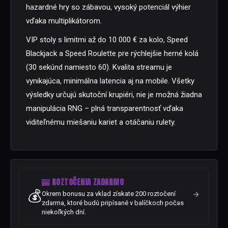
hazardné hry so zábavou, vysoký potenciál výhier
vďaka multiplikátorom.
VIP stoly s limitmi až do 10 000 € za kolo, Speed
Blackjack a Speed Roulette pre rýchlejšie herné kolá
(30 sekúnd namiesto 60). Kvalita streamu je
vynikajúca, minimálna latencia aj na mobile. Všetky
výsledky určujú skutoční krupiéri, nie je možná žiadna
manipulácia RNG – plná transparentnosť vďaka
viditeľnému miešaniu kariet a otáčaniu rulety.
🎰 ROZTOČENIA ZADARMO
💰
Okrem bonusu za vklad získate 200 roztočení
zdarma, ktoré budú pripísané v balíčkoch počas
niekoľkých dní.