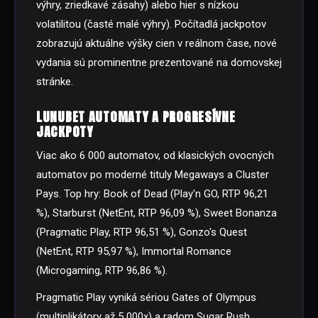
výhry, zriedkavé zásahy) alebo hier s nízkou
volatilitou (časté malé výhry). Počítadlá jackpotov
zobrazujú aktuálne výšky cien v reálnom čase, nové
vydania sú prominentne prezentované na domovskej
stránke.
LUNUBET AUTOMATY A PROGRESÍVNE
JACKPOTY
Viac ako 6 000 automatov, od klasických ovocných
automatov po moderné tituly Megaways a Cluster
Pays. Top hry: Book of Dead (Play'n GO, RTP 96,21
%), Starburst (NetEnt, RTP 96,09 %), Sweet Bonanza
(Pragmatic Play, RTP 96,51 %), Gonzo's Quest
(NetEnt, RTP 95,97 %), Immortal Romance
(Microgaming, RTP 96,86 %).
Pragmatic Play vyniká sériou Gates of Olympus
(multiplikátory až 5 000x) a radom Sugar Rush