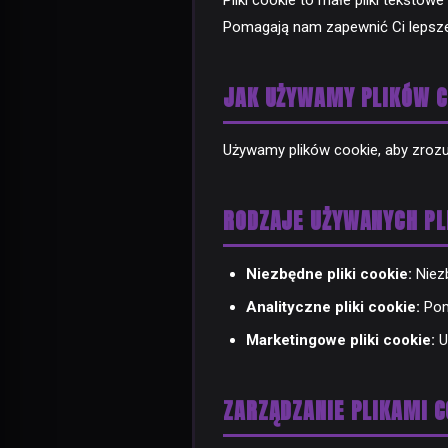
Pliki cookie to małe pliki tekst
Pomagają nam zapewnić Ci lepsz
JAK UŻYWAMY PLIKÓW C
Używamy plików cookie, aby zrozu
RODZAJE UŻYWANYCH PL
Niezbędne pliki cookie:
Niezb
Analityczne pliki cookie:
Poma
Marketingowe pliki cookie:
U
ZARZĄDZANIE PLIKAMI C