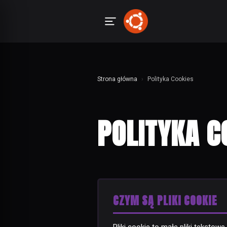
Strona główna
›
Polityka Cookies
POLITYKA C
CZYM SĄ PLIKI COOKIE