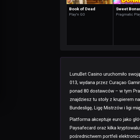
Book of Dead
Sweet Bona
Play'n GO
Pragmatic Pla
LunuBet Casino uruchomiło swoją 
013, wydana przez Curaçao Gaming 
ponad 80 dostawców – w tym Pragm
znajdziesz tu stoły z krupierem n
Bundesligę, Ligę Mistrzów i ligi 
Platforma akceptuje euro jako głów
Paysafecard oraz kilka kryptowalut
pośrednictwem portfeli elektronic