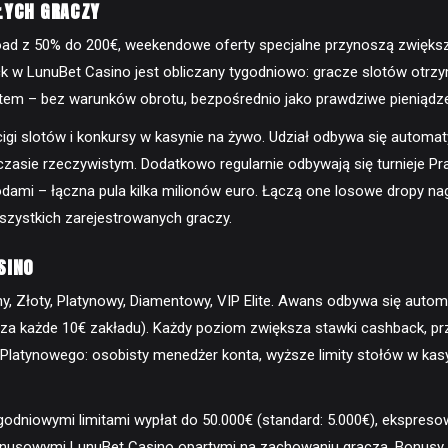
ŁYCH GRACZY
eload z 50% do 200€, weekendowe oferty specjalne przynoszą zwięk
 w LunuBet Casino jest obliczany tygodniowo: gracze slotów otrzy
tem – bez warunków obrotu, bezpośrednio jako prawdziwe pieniądze
igi slotów i konkursy w kasynie na żywo. Udział odbywa się automaty
 w czasie rzeczywistym. Dodatkowo regularnie odbywają się turnieje P
dami – łączna pula kilka milionów euro. Łączą one losowe dropy nag
szystkich zarejestrowanych graczy.
SINO
, Złoty, Platynowy, Diamentowy, VIP Elite. Awans odbywa się autom
za każde 10€ zakładu). Każdy poziom zwiększa stawki cashback, pr
latynowego: osobisty menedżer konta, wyższe limity stołów w kasy
ygodniowymi limitami wypłat do 50.000€ (standard: 5.000€), ekspres
onusowymi LunuBet Casino opartymi na zachowaniu gracza. Bonusy 