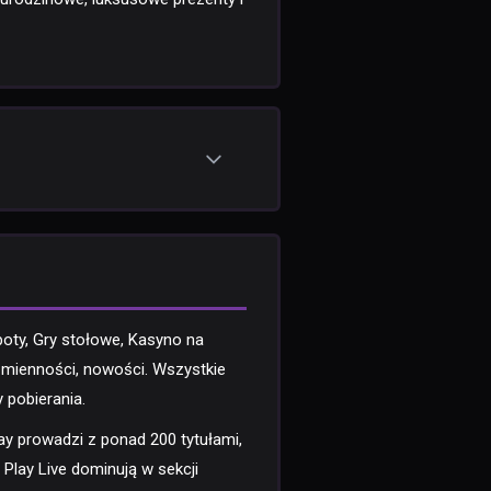
yć wysokie dla niektórych graczy
ezpośrednio dostępna
 ofert bonusowych
oty, Gry stołowe, Kasyno na
 zmienności, nowości. Wszystkie
 pobierania.
y prowadzi z ponad 200 tytułami,
 Play Live dominują w sekcji