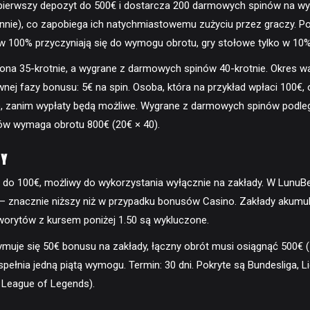
pierwszy depozyt do 500€ i dostarcza 200 darmowych spinów na wy
ennie), co zapobiega ich natychmiastowemu zużyciu przez graczy. Popu
 w 100% przyczyniają się do wymogu obrotu, gry stołowe tylko w 10%
a 35-krotnie, a wygrane z darmowych spinów 40-krotnie. Okres waż
ej fazy bonusu: 5€ na spin. Osoba, która na przykład wpłaci 100€,
35), zanim wypłaty będą możliwe. Wygrane z darmowych spinów pod
w wymaga obrotu 800€ (20€ × 40).
NY
 do 100€, możliwy do wykorzystania wyłącznie na zakłady. W Lunu
0 – znacznie niższy niż w przypadku bonusów Casino. Zakłady akumul
aworytów z kursem poniżej 1.50 są wykluczone.
ymuje się 50€ bonusu na zakłady, łączny obrót musi osiągnąć 500€ (
pełnia jedną piątą wymogu. Termin: 30 dni. Pokryte są Bundesliga, L
, League of Legends).