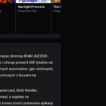
Starlight Princess
The Dog House
y
Pragmatic Play
Pragmatic Play
Sugar Rush
Pragmatic Pl
uraçao (licencja 8048/JAZ2020-
 i oferuje ponad 8 000 tytułów od
znych automatów i gier stołowych,
sportowych z kursami na
ercard, Skrill, Neteller,
miast, a wypłaty za
 konieczności pobierania aplikacji