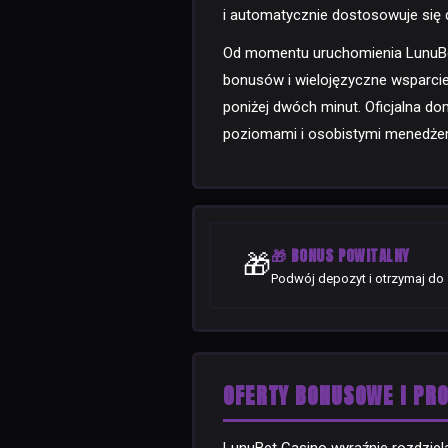
i automatycznie dostosowuje się 
Od momentu uruchomienia LunuBet 
bonusów i wielojęzyczne wsparcie
poniżej dwóch minut. Oficjalna d
poziomami i osobistymi menedże
🎁 BONUS POWITALNY
🎁
Podwój depozyt i otrzymaj do 5
OFERTY BONUSOWE I PR