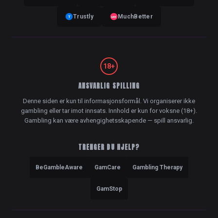
Trustly
MuchBetter
T
MB
18+
ANSVARLIG SPILLING
Denne siden er kun til informasjonsformål. Vi organiserer ikke
gambling eller tar imot innsats. Innhold er kun for voksne (18+).
Gambling kan være avhengighetsskapende — spill ansvarlig.
TRENGER DU HJELP?
BeGambleAware
GamCare
Gambling Therapy
GamStop