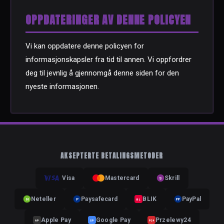
OPPDATERINGER AV DENNE POLICYEN
Vi kan oppdatere denne policyen for
informasjonskapsler fra tid til annen. Vi oppfordrer
deg til jevnlig å gjennomgå denne siden for den
nyeste informasjonen.
AKSEPTERTE BETALINGSMETODER
Visa
Mastercard
Skrill
S
Neteller
Paysafecard
BLIK
PayPal
N
P
BL
PP
Apple Pay
Google Pay
Przelewy24
AP
GP
P24