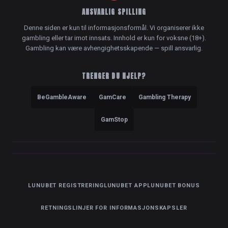
ANSVARLIG SPILLING
Denne siden er kun til informasjonsformål. Vi organiserer ikke
gambling eller tar imot innsats. Innhold er kun for voksne (18+).
Gambling kan være avhengighetsskapende — spill ansvarlig.
TRENGER DU HJELP?
BeGambleAware
GamCare
Gambling Therapy
GamStop
LUNUBET REGISTRERING
LUNUBET APP
LUNUBET BONUS
RETNINGSLINJER FOR INFORMASJONSKAPSLER