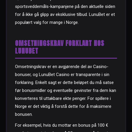
sportsveddemåls-kampanjene på den aktuelle siden
for å ikke gå glipp av eksklusive tilbud. LunuBet er et
populært valg for mange i Norge.
OMSETNINGSKRAV FORKLART HOS
LUNUBET
Omsetningskrav er en avgjørende del av Casino-
bonuser, og LunuBet Casino er transparente i sin
forklaring. Enkelt sagt er dette beløpet du må satse
før bonusmidler og eventuelle gevinster fra dem kan
konverteres til uttakbare ekte penger. For spillere i
Norge er det viktig å forstå dette for å maksimere
bonusen.
For eksempel, hvis du mottar en bonus på 100 €