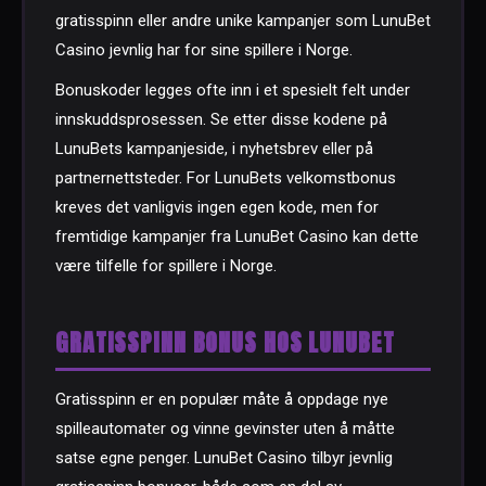
gratisspinn eller andre unike kampanjer som LunuBet
Casino jevnlig har for sine spillere i Norge.
Bonuskoder legges ofte inn i et spesielt felt under
innskuddsprosessen. Se etter disse kodene på
LunuBets kampanjeside, i nyhetsbrev eller på
partnernettsteder. For LunuBets velkomstbonus
kreves det vanligvis ingen egen kode, men for
fremtidige kampanjer fra LunuBet Casino kan dette
være tilfelle for spillere i Norge.
GRATISSPINN BONUS HOS LUNUBET
Gratisspinn er en populær måte å oppdage nye
spilleautomater og vinne gevinster uten å måtte
satse egne penger. LunuBet Casino tilbyr jevnlig