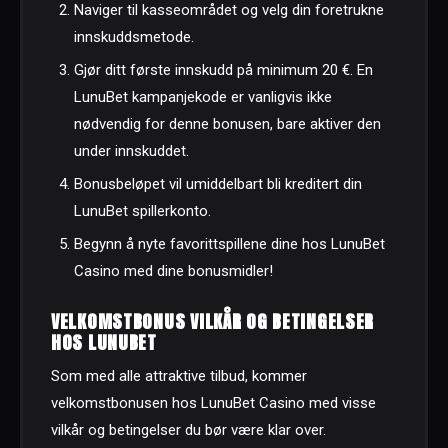
Naviger til kasseområdet og velg din foretrukne
innskuddsmetode.
Gjør ditt første innskudd på minimum 20 €. En
LunuBet kampanjekode er vanligvis ikke
nødvendig for denne bonusen, bare aktiver den
under innskuddet.
Bonusbeløpet vil umiddelbart bli kreditert din
LunuBet spillerkonto.
Begynn å nyte favorittspillene dine hos LunuBet
Casino med dine bonusmidler!
VELKOMSTBONUS VILKÅR OG BETINGELSER
HOS LUNUBET
Som med alle attraktive tilbud, kommer
velkomstbonusen hos LunuBet Casino med visse
vilkår og betingelser du bør være klar over.