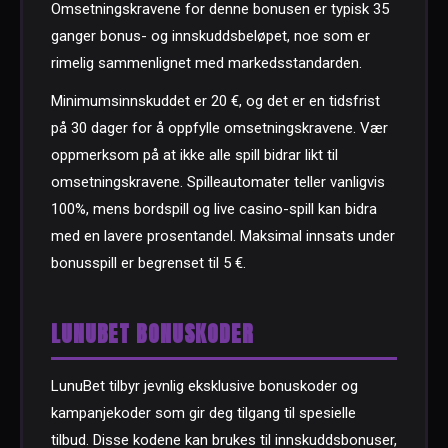
Omsetningskravene for denne bonusen er typisk 35
ganger bonus- og innskuddsbeløpet, noe som er
rimelig sammenlignet med markedsstandarden.
Minimumsinnskuddet er 20 €, og det er en tidsfrist
på 30 dager for å oppfylle omsetningskravene. Vær
oppmerksom på at ikke alle spill bidrar likt til
omsetningskravene. Spilleautomater teller vanligvis
100%, mens bordspill og live casino-spill kan bidra
med en lavere prosentandel. Maksimal innsats under
bonusspill er begrenset til 5 €.
LUNUBET BONUSKODER
LunuBet tilbyr jevnlig eksklusive bonuskoder og
kampanjekoder som gir deg tilgang til spesielle
tilbud. Disse kodene kan brukes til innskuddsbonuser,