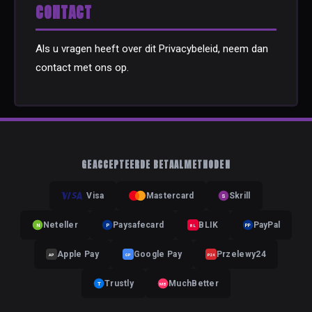
CONTACT
Als u vragen heeft over dit Privacybeleid, neem dan
contact met ons op.
GEACCEPTEERDE BETAALMETHODEN
Visa
Mastercard
Skrill
S
Neteller
Paysafecard
BLIK
PayPal
N
P
BL
PP
Apple Pay
Google Pay
Przelewy24
AP
GP
P24
Trustly
MuchBetter
T
MB