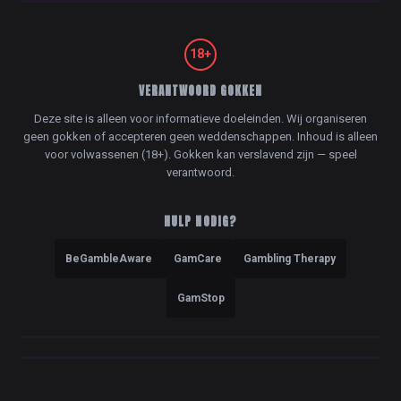
18+
VERANTWOORD GOKKEN
Deze site is alleen voor informatieve doeleinden. Wij organiseren
geen gokken of accepteren geen weddenschappen. Inhoud is alleen
voor volwassenen (18+). Gokken kan verslavend zijn — speel
verantwoord.
HULP NODIG?
BeGambleAware
GamCare
Gambling Therapy
GamStop