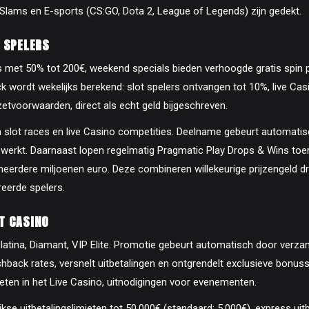
lams en E-sports (CS:GO, Dota 2, League of Legends) zijn gedekt.
 SPELERS
 met 50% tot 200€, weekend specials bieden verhoogde gratis spin 
 wordt wekelijks berekend: slot spelers ontvangen tot 10%, live Cas
etvoorwaarden, direct als echt geld bijgeschreven.
slot races en live Casino competities. Deelname gebeurt automatisc
jgewerkt. Daarnaast lopen regelmatig Pragmatic Play Drops & Wins toe
meerdere miljoenen euro. Deze combineren willekeurige prijzengeld dr
reerde spelers.
T CASINO
Platina, Diamant, VIP Elite. Promotie gebeurt automatisch door verzam
shback rates, versnelt uitbetalingen en ontgrendelt exclusieve bonuss
eten in het Live Casino, uitnodigingen voor evenementen.
jkse uitbetalingslimieten tot 50.000€ (standaard: 5.000€), express ui