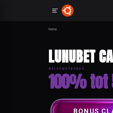
Home
LUNUBET CA
WELKOMSTBONUS
100% tot
BONUS CL