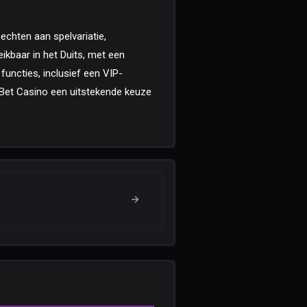
echten aan spelvariatie,
ikbaar in het Duits, met een
functies, inclusief een VIP-
Bet Casino een uitstekende keuze