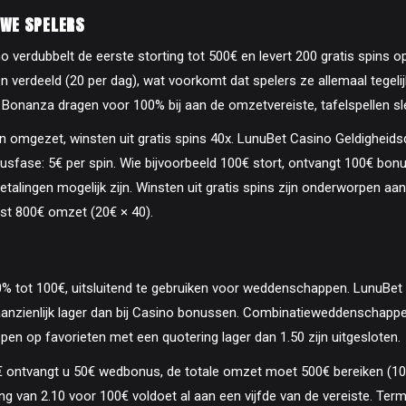
WE SPELERS
verdubbelt de eerste storting tot 500€ en levert 200 gratis spins o
n verdeeld (20 per dag), wat voorkomt dat spelers ze allemaal tegelijk
Bonanza dragen voor 100% bij aan de omzetvereiste, tafelspellen s
mgezet, winsten uit gratis spins 40x. LunuBet Casino Geldigheidsdu
usfase: 5€ per spin. Wie bijvoorbeeld 100€ stort, ontvangt 100€ bon
etalingen mogelijk zijn. Winsten uit gratis spins zijn onderworpen a
eist 800€ omzet (20€ × 40).
tot 100€, uitsluitend te gebruiken voor weddenschappen. LunuBet 
anzienlijk lager dan bij Casino bonussen. Combinatieweddenschappe
en op favorieten met een quotering lager dan 1.50 zijn uitgesloten.
0€ ontvangt u 50€ wedbonus, de totale omzet moet 500€ bereiken (10
g van 2.10 voor 100€ voldoet al aan een vijfde van de vereiste. Termi