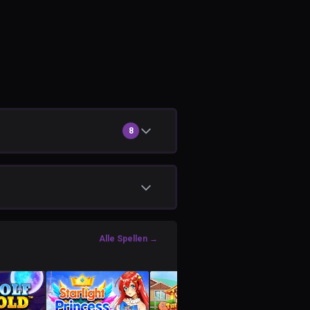
8
Alle Spellen →