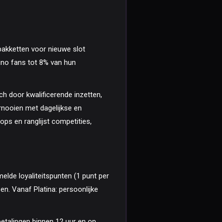
pakketten voor nieuwe slot
ino fans tot 8% van hun
h door kwalificerende inzetten,
rnooien met dagelijkse en
ops en ranglijst competities,
elde loyaliteitspunten (1 punt per
en. Vanaf Platina: persoonlijke
tbetalingen binnen 12 uur en op