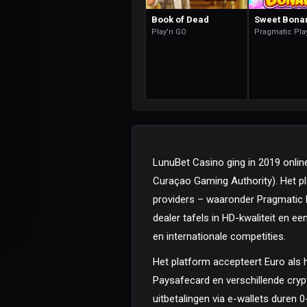
Book of Dead
Sweet Bona
Play'n GO
Pragmatic Pla
LunuBet Casino ging in 2019 onlin
Curaçao Gaming Authority). Het pla
providers – waaronder Pragmatic Pl
dealer tafels in HD-kwaliteit en
en internationale competities.
Het platform accepteert Euro als 
Paysafecard en verschillende crypt
uitbetalingen via e-wallets duren