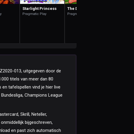
Starlight Princess
The Dog House
y
Pragmatic Play
Pragmatic Play
Sugar Rush
Pragmatic Pl
JAZ2020-013, uitgegeven door de
8.000 titels van meer dan 80
 tafelspellen vind je hier live
de Bundesliga, Champions League
rcard, Skrill, Neteller,
onmiddellijk bijgeschreven,
wnload en past zich automatisch