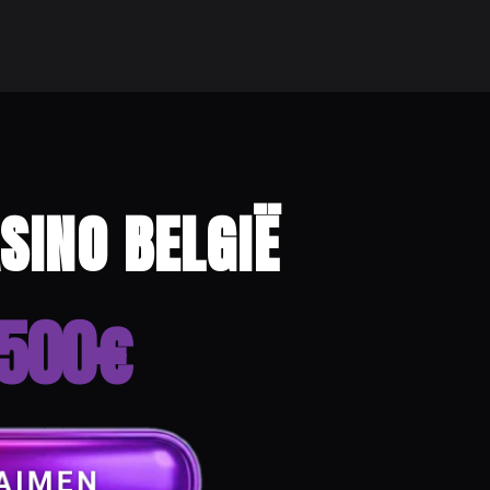
SINO BELGIË
 500€
AIMEN