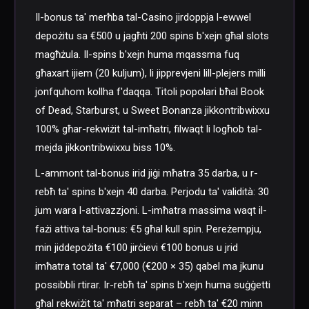
Il-bonus ta' merħba tal-Casino jirdoppja l-ewwel
depożitu sa €500 u jagħti 200 spins b'xejn għal slots
magħżula. Il-spins b'xejn huma mqassma fuq
għaxart ijiem (20 kuljum), li jipprevjeni lill-plejers milli
jonfquhom kollha f'daqqa. Titoli popolari bħal Book
of Dead, Starburst, u Sweet Bonanza jikkontribwixxu
100% għar-rekwiżit tal-imħatri, filwaqt li logħob tal-
mejda jikkontribwixxu biss 10%.
L-ammont tal-bonus irid jiġi mħatra 35 darba, u r-
rebħ ta' spins b'xejn 40 darba. Perjodu ta' validità: 30
jum wara l-attivazzjoni. L-imħatra massima waqt il-
fażi attiva tal-bonus: €5 għal kull spin. Pereżempju,
min jiddepożita €100 jirċievi €100 bonus u jrid
imħatra total ta' €7,000 (€200 × 35) qabel ma jkunu
possibbli rtirar. Ir-rebħ ta' spins b'xejn huma suġġetti
għal rekwiżit ta' mħatri separat – rebħ ta' €20 minn