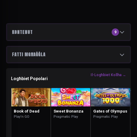
KONTENUT
9
FATTI MGĦAĠĠLA
Il-Logħbiet Kollha →
Logħbiet Popolari
Book of Dead
Sweet Bonanza
Gates of Olympus
Play'n GO
Pragmatic Play
Pragmatic Play
Pr