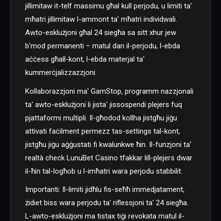
jillimitaw it-telf massimu għal kull perjodu, u limiti ta'
mħatri jillimitaw l-ammont ta' mħatri individwali.
Awto-esklużjoni għal 24 siegħa sa sitt xhur jew
b'mod permanenti – matul dan il-perjodu, l-ebda
aċċess għall-kont, l-ebda materjal ta'
kummerċjalizzazzjoni.
Kollaborazzjoni ma' GamStop, programm nazzjonali
ta' awto-esklużjoni li jista' jissospendi plejers fuq
pjattaformi multipli. Il-għodod kollha jistgħu jiġu
attivati faċilment permezz tas-settings tal-kont,
jistgħu jiġu aġġustati fi kwalunkwe ħin. Il-funzjoni ta'
realtà check LunuBet Casino tfakkar lill-plejers dwar
il-ħin tal-logħob u l-imħatri wara perjodu stabbilit.
Importanti: Il-limiti jidħlu fis-seħħ immedjatament,
żidiet biss wara perjodu ta' riflessjoni ta' 24 siegħa.
L-awto-esklużjoni ma tistax tiġi revokata matul il-