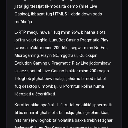
jista' jiġi ttestjat fil-modalità demo (ħlief Live
Il-kundizzjonijiet tal-imħatra għall-bonus jistgħu jkunu
Casino), ibbażat fuq HTML5, l-ebda downloads
għoljin għal xi plejers
meħtieġa.
L-appoġġ bit-telefon mhuwiex disponibbli direttament
Xi pajjiżi huma esklużi mill-offerti tal-bonus
L-RTP medju huwa 'l fuq minn 96%, b'ħafna slots
joffru valuri ogħla. LunuBet Casino Pragmatic Play
jwassal b'aktar minn 200 titlu, segwit minn NetEnt,
Microgaming, Play'n GO, Yggdrasil, Quickspin.
Evolution Gaming u Pragmatic Play Live jiddominaw
is-sezzjoni tal-Live Casino b'aktar minn 200 mejda.
Il-logħob jitgħabbew malajr, jaħdmu b'mod stabbli
fuq desktop u mowbajl, u l-fornituri kollha huma
liċenzjati u ċċertifikati.
Karatteristika speċjali: Il-filtru tal-volatilità jippermetti
tiftix immirat għal slots ta' riskju għoli (rebħiet kbar,
hits rari) jew logħob ta' volatilità baxxa (rebħiet żgħar
frekwenti). LunuBet Casino Il-counters tal-jackpot