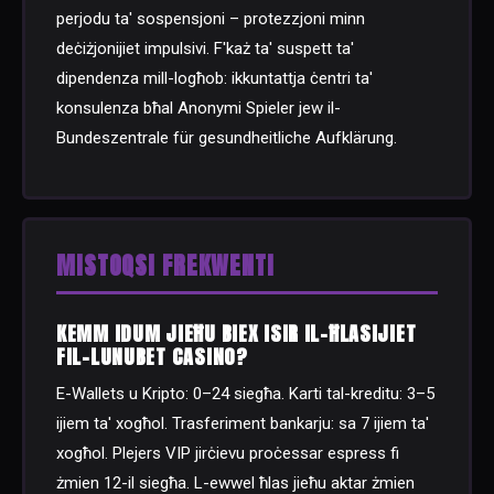
perjodu ta' sospensjoni – protezzjoni minn
deċiżjonijiet impulsivi. F'każ ta' suspett ta'
dipendenza mill-logħob: ikkuntattja ċentri ta'
konsulenza bħal Anonymi Spieler jew il-
Bundeszentrale für gesundheitliche Aufklärung.
MISTOQSI FREKWENTI
KEMM IDUM JIEĦU BIEX ISIR IL-ĦLASIJIET
FIL-LUNUBET CASINO?
E-Wallets u Kripto: 0–24 siegħa. Karti tal-kreditu: 3–5
ijiem ta' xogħol. Trasferiment bankarju: sa 7 ijiem ta'
xogħol. Plejers VIP jirċievu proċessar espress fi
żmien 12-il siegħa. L-ewwel ħlas jieħu aktar żmien