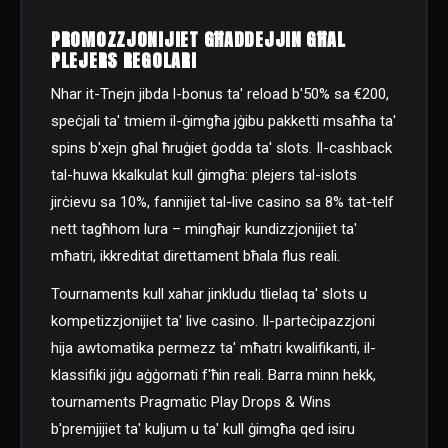
PROMOZZJONIJIET GĦADDEJJIN GĦAL
PLEJERS REGOLARI
Nhar it-Tnejn jibda l-bonus ta' reload b'50% sa €200,
speċjali ta' tmiem il-ġimgħa jġibu pakketti msaħħa ta'
spins b'xejn għal ħruġiet ġodda ta' slots. Il-cashback
tal-huwa kkalkulat kull ġimgħa: plejers tal-islots
jirċievu sa 10%, fannijiet tal-live casino sa 8% tat-telf
nett tagħhom lura – mingħajr kundizzjonijiet ta'
mħatri, ikkreditat direttament bħala flus reali.
Tournaments kull xahar jinkludu tlielaq ta' slots u
kompetizzjonijiet ta' live casino. Il-parteċipazzjoni
hija awtomatika permezz ta' mħatri kwalifikanti, il-
klassifiki jiġu aġġornati f'ħin reali. Barra minn hekk,
tournaments Pragmatic Play Drops & Wins
b'premjijiet ta' kuljum u ta' kull ġimgħa qed isiru