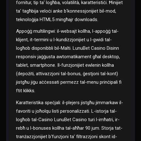
fornitur, tip ta' logħba, volatilità, karatteristiċi. Ħinijiet
ta' tagħbija veloċi anke b'konnessjonijiet bil-mod,
teknoloġija HTML5 mingħajr downloads.
Appoġġ multilingwi: il-websajt kollha, l-appoġġ tal-
klijent, it-termini u l-kundizzjonijiet u l-gwidi tal-
logħob disponibbli bil-Malti. LunuBet Casino Disinn
responsiv jaġġusta awtomatikament għal desktop,
tablet, smartphone. Il-funzjonijiet ewlenin kollha
(depożiti, attivazzjoni tal-bonus, ġestjoni tal-kont)
jistgħu jiġu aċċessati permezz tal-menu prinċipali fi
ftit klikks.
Karatteristika speċjali: il-plejers jistgħu jimmarkaw il-
favoriti u joħolqu listi personalizzati. L-istorja tal-
logħob tal-Casino LunuBet Casino turi l-imħatri, ir-
rebħ u l-bonuses kollha tal-aħħar 90 jum. Storja tat-
tranżazzjonijiet b'funzjoni ta' filtrazzjoni skont id-