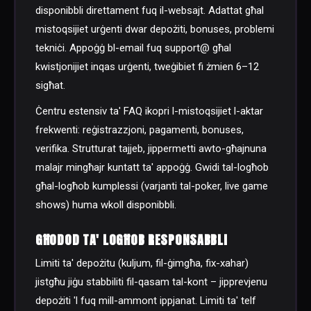
disponibbli direttament fuq il-websajt. Adattat għal
mistoqsijiet urġenti dwar depożiti, bonuses, problemi
tekniċi. Appoġġ bl-email fuq support@ għal
kwistjonijiet inqas urġenti, tweġibiet fi żmien 6–12
sigħat.
Ċentru estensiv ta' FAQ ikopri l-mistoqsijiet l-aktar
frekwenti: reġistrazzjoni, pagamenti, bonuses,
verifika. Strutturat tajjeb, jippermetti awto-għajnuna
malajr mingħajr kuntatt ta' appoġġ. Gwidi tal-logħob
għal-logħob kumplessi (varjanti tal-poker, live game
shows) huma wkoll disponibbli.
GĦODOD TA' LOGĦOB RESPONSABBLI
Limiti ta' depożitu (kuljum, fil-ġimgħa, fix-xahar)
jistgħu jiġu stabbiliti fil-qasam tal-kont – jipprevjenu
depożiti 'l fuq mill-ammont ippjanat. Limiti ta' telf