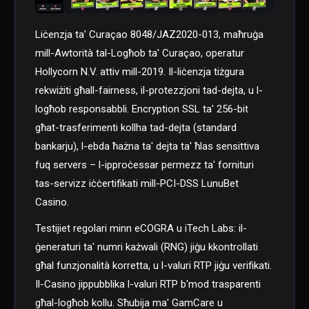
Liċenzja ta' Curaçao 8048/JAZ2020-013, maħruġa
mill-Awtorità tal-Logħob ta' Curaçao, operatur
Hollycorn N.V. attiv mill-2019. Il-liċenzja tiżgura
rekwiżiti għall-fairness, il-protezzjoni tad-dejta, u l-
logħob responsabbli. Encryption SSL ta' 256-bit
għat-trasferimenti kollha tad-dejta (standard
bankarju), l-ebda ħażna ta' dejta ta' ħlas sensittiva
fuq servers – l-ipproċessar permezz ta' fornituri
tas-servizz iċċertifikati mill-PCI-DSS LunuBet
Casino.
Testijiet regolari minn eCOGRA u iTech Labs: il-
ġeneraturi ta' numri każwali (RNG) jiġu kkontrollati
għal funzjonalità korretta, u l-valuri RTP jiġu verifikati.
Il-Casino jippubblika l-valuri RTP b'mod trasparenti
għal-logħob kollu. Sħubija ma' GamCare u