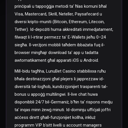
prinċipali u tappoġġja metodi ta' ħlas komuni bħal
Visa, Mastercard, Skrill, Neteller, Paysafecard u
diversi kripto-muniti (Bitcoin, Ethereum, Litecoin,
Tether). Id-depożiti huma akkreditati immedjatament,
filwaqt li l-irtirar permezz ta' E-Wallets jieħu 0–24
siegħa. Il-verżjoni mobbli taħdem ibbażata fuq il-
browser mingħajr download ta' app u tadatta
awtomatikament għal apparati iOS u Android.
Mill-bidu tagħha, LunuBet Casino stabbilixxa ruħu
bħala destinazzjoni għal plejers li japprezzaw id-
diversità tal-logħob, kundizzjonijiet trasparenti tal-
bonus u appoġġ multilingwi. Il-live chat huwa
disponibbli 24/7 bil-Ġermaniż, b'ħin ta' rispons medju
ta' inqas minn żewġ minuti. Id-dominju uffiċjali joffri
aċċess dirett għall-funzjonijiet kollha, inkluż
programm VIP b'sitt livelli u account managers