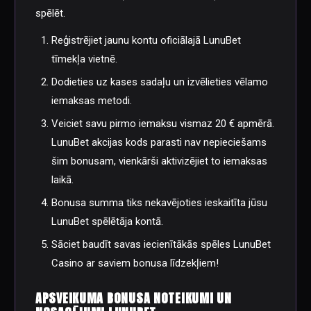
spēlēt.
Reģistrējiet jaunu kontu oficiālajā LunuBet
tīmekļa vietnē.
Dodieties uz kases sadaļu un izvēlieties vēlamo
iemaksas metodi.
Veiciet savu pirmo iemaksu vismaz 20 € apmērā.
LunuBet akcijas kods parasti nav nepieciešams
šim bonusam, vienkārši aktivizējiet to iemaksas
laikā.
Bonusa summa tiks nekavējoties ieskaitīta jūsu
LunuBet spēlētāja kontā.
Sāciet baudīt savas iecienītākās spēles LunuBet
Casino ar saviem bonusa līdzekļiem!
APSVEIKUMA BONUSA NOTEIKUMI UN