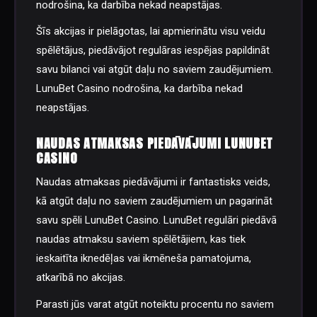
nodrošina, ka darbība nekad neapstājas.
Šīs akcijas ir pielāgotas, lai apmierinātu visu veidu
spēlētājus, piedāvājot regulāras iespējas papildināt
savu bilanci vai atgūt daļu no saviem zaudējumiem.
LunuBet Casino nodrošina, ka darbība nekad
neapstājas.
NAUDAS ATMAKSAS PIEDĀVĀJUMI LUNUBET
CASINO
Naudas atmaksas piedāvājumi ir fantastisks veids,
kā atgūt daļu no saviem zaudējumiem un pagarināt
savu spēli LunuBet Casino. LunuBet regulāri piedāvā
naudas atmaksu saviem spēlētājiem, kas tiek
ieskaitīta iknedēļas vai ikmēneša pamatojuma,
atkarībā no akcijas.
Parasti jūs varat atgūt noteiktu procentu no saviem