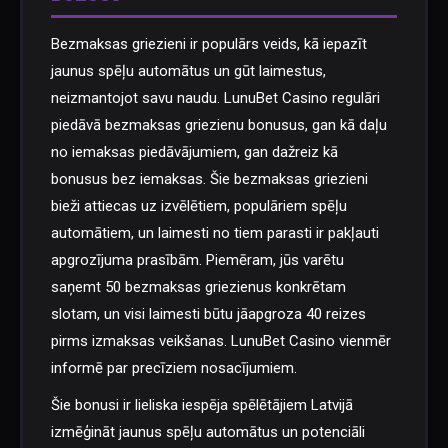
Bezmaksas griezieni ir populārs veids, kā iepazīt
jaunus spēļu automātus un gūt laimestus,
neizmantojot savu naudu. LunuBet Casino regulāri
piedāvā bezmaksas griezienu bonusus, gan kā daļu
no iemaksas piedāvājumiem, gan dažreiz kā
bonusus bez iemaksas. Šie bezmaksas griezieni
bieži attiecas uz izvēlētiem, populāriem spēļu
automātiem, un laimesti no tiem parasti ir pakļauti
apgrozījuma prasībām. Piemēram, jūs varētu
saņemt 50 bezmaksas griezienus konkrētam
slotam, un visi laimesti būtu jāapgroza 40 reizes
pirms izmaksas veikšanas. LunuBet Casino vienmēr
informē par precīziem nosacījumiem.
Šie bonusi ir lieliska iespēja spēlētājiem Latvijā
izmēģināt jaunus spēļu automātus un potenciāli