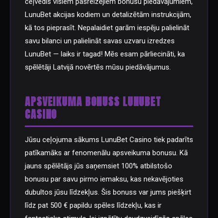
ceļvedis visiem pašreizējiem bonusu piedāvājumiem,
LunuBet akcijas kodiem un detalizētām instrukcijām,
kā tos pieprasīt. Nepalaidiet garām iespēju palielināt
savu bilanci un palielināt savas uzvaru izredzes
LunuBet — laiks ir tagad! Mēs esam pārliecināti, ka
spēlētāji Latvijā novērtēs mūsu piedāvājumus.
APSVEIKUMA BONUSS LUNUBET
CASINO
Jūsu ceļojuma sākums LunuBet Casino tiek padarīts
patīkamāks ar fenomenālu apsveikuma bonusu. Kā
jauns spēlētājs jūs saņemsiet 100% atbilstošo
bonusu par savu pirmo iemaksu, kas nekavējoties
dubultos jūsu līdzekļus. Šis bonuss var jums piešķirt
līdz pat 500 € papildu spēles līdzekļu, kas ir