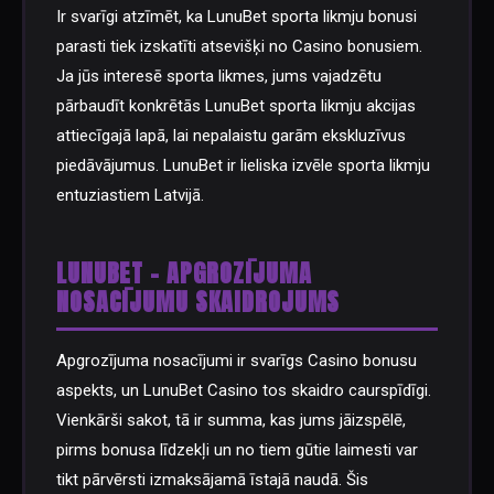
Ir svarīgi atzīmēt, ka LunuBet sporta likmju bonusi
parasti tiek izskatīti atsevišķi no Casino bonusiem.
Ja jūs interesē sporta likmes, jums vajadzētu
pārbaudīt konkrētās LunuBet sporta likmju akcijas
attiecīgajā lapā, lai nepalaistu garām ekskluzīvus
piedāvājumus. LunuBet ir lieliska izvēle sporta likmju
entuziastiem Latvijā.
LUNUBET – APGROZĪJUMA
NOSACĪJUMU SKAIDROJUMS
Apgrozījuma nosacījumi ir svarīgs Casino bonusu
aspekts, un LunuBet Casino tos skaidro caurspīdīgi.
Vienkārši sakot, tā ir summa, kas jums jāizspēlē,
pirms bonusa līdzekļi un no tiem gūtie laimesti var
tikt pārvērsti izmaksājamā īstajā naudā. Šis