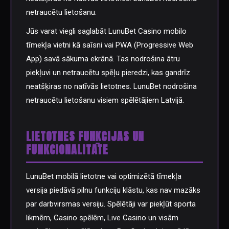
netraucētu lietošanu.
Jūs varat viegli saglabāt LunuBet Casino mobilo
tīmekļa vietni kā saīsni vai PWA (Progressive Web
App) savā sākuma ekrānā. Tas nodrošina ātru
piekļuvi un netraucētu spēļu pieredzi, kas gandrīz
neatšķiras no natīvās lietotnes. LunuBet nodrošina
netraucētu lietošanu visiem spēlētājiem Latvijā.
LIETOTNES FUNKCIJAS UN
FUNKCIONALITĀTE
LunuBet mobilā lietotne vai optimizētā tīmekļa
versija piedāvā pilnu funkciju klāstu, kas nav mazāks
par darbvirsmas versiju. Spēlētāji var piekļūt sporta
likmēm, Casino spēlēm, Live Casino un visām