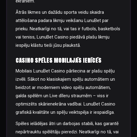
ekrāniem.
Ātrās likmes un dažādu sporta veidu skaidra
attēlošana padara likmju veikšanu LunuBet par
prieku. Neatkarīgi no tā, vai tas ir futbols, basketbols
vai teniss, LunuBet Casino piedāvā plašu likmju
iespēju klāstu tieši jūsu plaukstā.
CASINO SPĒLES MOBILAJĀS IERĪCĒS
Mobilais LunuBet Casino pārliecina ar plašu spēļu
izvēli. Sākot no klasiskajiem spēļu automātiem un
beidzot ar moderniem video spēļu automātiem,
galda spēlēm un Live dīleru straumēm – viss ir
optimizēts skārienekrāna vadībai. LunuBet Casino
grafiskā kvalitāte un spēļu veiktspēja ir iespaidīga.
Spēles ielādējas ātri un darbojas stabili, kas garantē
nepārtrauktu spēlētāju pieredzi. Neatkarīgi no tā, vai