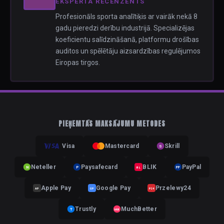
EKSPERTA RECENZENTS
Profesionāls sporta analītiķis ar vairāk nekā 8
gadu pieredzi derību industrijā. Specializējas
koeficientu salīdzināšanā, platformu drošības
auditos un spēlētāju aizsardzības regulējumos
Eiropas tirgos.
PIEŅEMTĀS MAKSĀJUMU METODES
Visa
Mastercard
Skrill
S
Neteller
Paysafecard
BLIK
PayPal
N
P
BL
PP
Apple Pay
Google Pay
Przelewy24
AP
GP
P24
Trustly
MuchBetter
T
MB