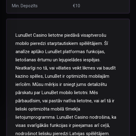
Min. Depozīts
€10
LunuBet Casino lietotne piedāvā visaptverošu
mobilo pieredzi starptautiskiem spēlētājiem. Šī
analīze aplūko LunuBet platformas funkcijas,
lietošanas ērtumu un lejupielādes iespējas.
Neatkarīgi no tā, vai vēlaties veikt likmes vai baudīt
kazino spēles, LunuBet ir optimizēts mobilajām
ierīcēm. Mūsu mērķis ir sniegt jums detalizētu
pārskatu par LunuBet mobilo lietotni. Mēs
pārbaudīsim, vai pastāv natīva lietotne, vai arī tā ir
lieliski optimizēta mobilā tīmekļa
lietojumprogramma. LunuBet Casino nodrošina, ka
visas svarīgākās funkcijas ir pieejamas arī ceļā,
nodrošinot lielisku pieredzi Latvijas spēlētājiem.