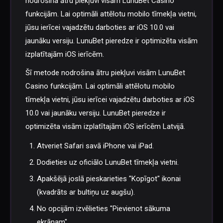
nodrošina ātru piekļuvi visām LunuBet Casino
funkcijām. Lai optimāli attēlotu mobilo tīmekļa vietni,
jūsu ierīcei vajadzētu darboties ar iOS 10.0 vai
jaunāku versiju. LunuBet pieredze ir optimizēta visām
izplatītajām iOS ierīcēm.
Šī metode nodrošina ātru piekļuvi visām LunuBet
Casino funkcijām. Lai optimāli attēlotu mobilo
tīmekļa vietni, jūsu ierīcei vajadzētu darboties ar iOS
10.0 vai jaunāku versiju. LunuBet pieredze ir
optimizēta visām izplatītajām iOS ierīcēm Latvijā.
Atveriet Safari savā iPhone vai iPad.
Dodieties uz oficiālo LunuBet tīmekļa vietni.
Apakšējā joslā pieskarieties "Kopīgot" ikonai
(kvadrāts ar bultiņu uz augšu).
No opcijām izvēlieties "Pievienot sākuma
ekrānam".