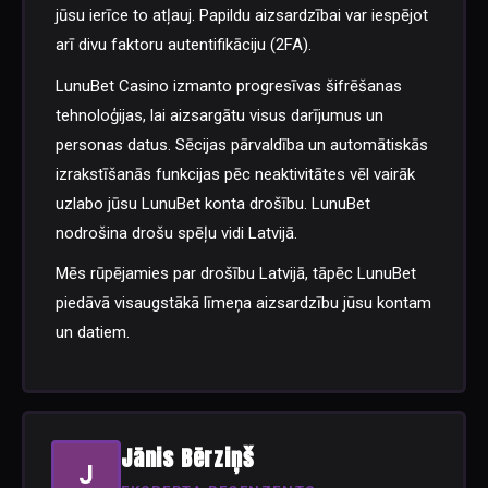
jūsu ierīce to atļauj. Papildu aizsardzībai var iespējot
arī divu faktoru autentifikāciju (2FA).
LunuBet Casino izmanto progresīvas šifrēšanas
tehnoloģijas, lai aizsargātu visus darījumus un
personas datus. Sēcijas pārvaldība un automātiskās
izrakstīšanās funkcijas pēc neaktivitātes vēl vairāk
uzlabo jūsu LunuBet konta drošību. LunuBet
nodrošina drošu spēļu vidi Latvijā.
Mēs rūpējamies par drošību Latvijā, tāpēc LunuBet
piedāvā visaugstākā līmeņa aizsardzību jūsu kontam
un datiem.
Jānis Bērziņš
J