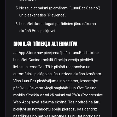
Nosauciet saīsni (piemēram, "LunuBet Casino")
un pieskarieties "Pievienot".
LunuBet ikona tagad parādīsies jūsu sākuma
ekrānā ērtai piekļuvei.
MOBILĀS TĪMEKĻA ALTERNATĪVA
Ja App Store nav pieejama īpaša LunuBet lietotne,
LunuBet Casino mobilā tīmekļa versija piedāvā
lielisku alternatīvu. Tā ir pilnībā responsīva un
automātiski pielāgojas jūsu ierīces ekrāna izmēram.
Viss LunuBet piedāvājums ir pieejams, izmantojot
pārlūku. Jūs varat viegli saglabāt LunuBet Casino
mobilo tīmekļa vietni kā saīsni vai PWA (Progressive
Web App) savā sākuma ekrānā. Tas nodrošina ātru
piekļuvi un netraucētu spēļu pieredzi, kas gandrīz
neatšķiras no natīvās lietotnes. LunuBet nodrošina