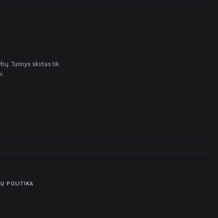
ų. Turinys skirtas tik
i.
Ų POLITIKA