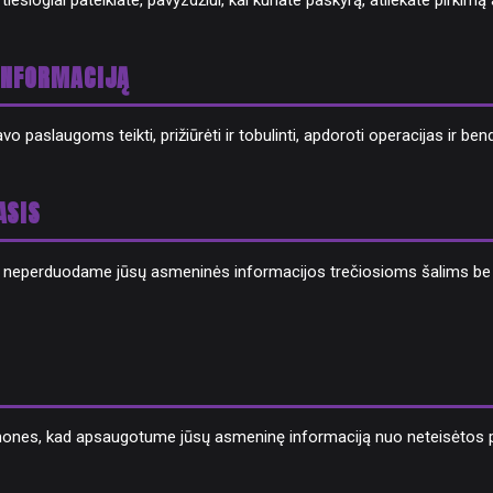
siogiai pateikiate, pavyzdžiui, kai kuriate paskyrą, atliekate pirkimą
INFORMACIJĄ
 paslaugoms teikti, prižiūrėti ir tobulinti, apdoroti operacijas ir bend
ASIS
neperduodame jūsų asmeninės informacijos trečiosioms šalims be jū
es, kad apsaugotume jūsų asmeninę informaciją nuo neteisėtos pri