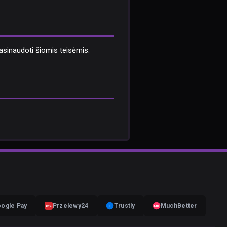
pasinaudoti šiomis teisėmis.
ogle Pay
Przelewy24
Trustly
MuchBetter
T
MB
P24