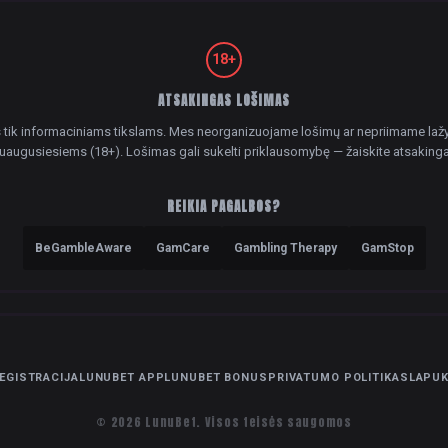
18+
ATSAKINGAS LOŠIMAS
as tik informaciniams tikslams. Mes neorganizuojame lošimų ar nepriimame lažyb
uaugusiesiems (18+). Lošimas gali sukelti priklausomybę — žaiskite atsakinga
REIKIA PAGALBOS?
BeGambleAware
GamCare
Gambling Therapy
GamStop
EGISTRACIJA
LUNUBET APP
LUNUBET BONUS
PRIVATUMO POLITIKA
SLAPUK
© 2026 LunuBet. Visos teisės saugomos