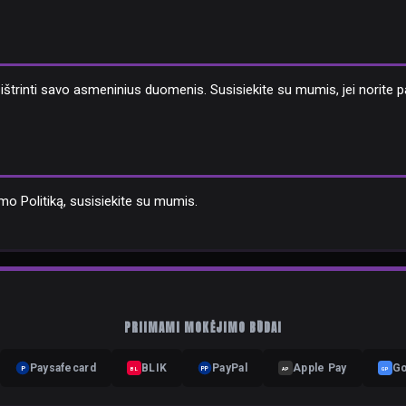
ba ištrinti savo asmeninius duomenis. Susisiekite su mumis, jei norite 
umo Politiką, susisiekite su mumis.
PRIIMAMI MOKĖJIMO BŪDAI
Paysafecard
BLIK
PayPal
Apple Pay
Go
P
BL
PP
AP
GP