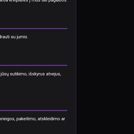
 arba kreipiatės į mus dėl pagalbos.
rauti su jumis.
sų sutikimo, išskyrus atvejus,
eigos, pakeitimo, atskleidimo ar