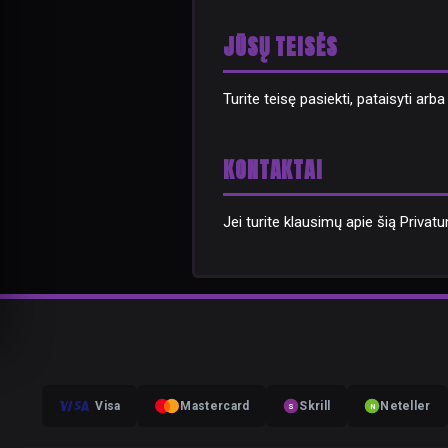
JŪSŲ TEISĖS
Turite teisę pasiekti, pataisyti ar
KONTAKTAI
Jei turite klausimų apie šią Privat
Visa
Mastercard
Skrill
Neteller
S
N