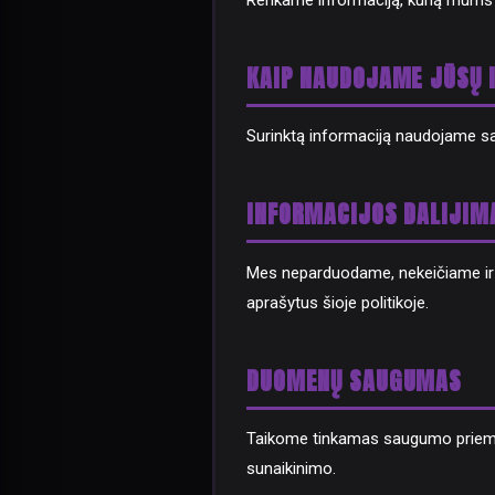
Renkame informaciją, kurią mums tie
KAIP NAUDOJAME JŪSŲ 
Surinktą informaciją naudojame savo
INFORMACIJOS DALIJIM
Mes neparduodame, nekeičiame ir 
aprašytus šioje politikoje.
DUOMENŲ SAUGUMAS
Taikome tinkamas saugumo priemon
sunaikinimo.