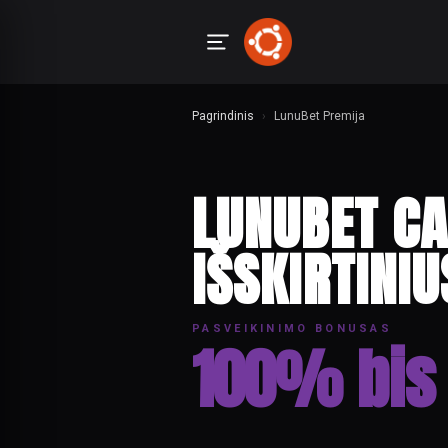
Pagrindinis
›
LunuBet Premija
LUNUBET CA
IŠSKIRTINI
PASVEIKINIMO BONUSAS
100% bis