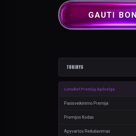
GAUTI BO
TURINYS
LunuBet Premijų Apžvalga
Pasisveikinimo Premija
Premijos Kodas
Apyvartos Reikalavimas