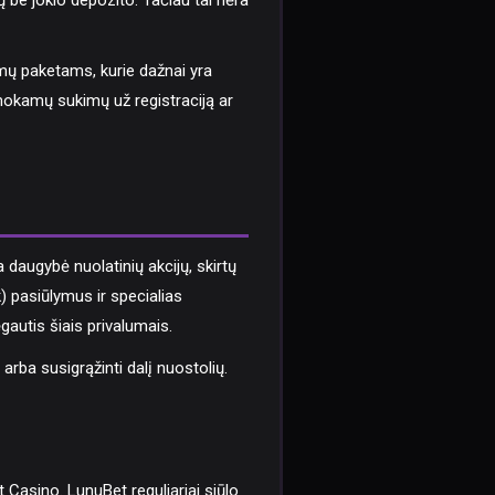
ų paketams, kurie dažnai yra
emokamų sukimų už registraciją ar
 daugybė nuolatinių akcijų, skirtų
) pasiūlymus ir specialias
gautis šiais privalumais.
arba susigrąžinti dalį nuostolių.
 Casino. LunuBet reguliariai siūlo