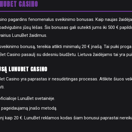
UNUBET CASINO
sino pagardins fenomenalus sveikinimo bonusas. Kaip naujas žaidėja
 padvigubins jūsų lėšas. Šis bonusas gali suteikti jums iki 500 € papil
vairius LunuBet žaidimus.
veikinimo bonusą, tereikia atlikti minimalų 20 € įnašą. Tai puiki prog
uBet Casino pasaulį su didesniu biudžetu. Lietuva žaidėjams tai yra pui
USĄ LUNUBET CASINO
 Casino yra paprastas ir nesudėtingas procesas. Atlikite šiuos vei
ti.
ficialioje LunuBet svetainėje.
kite pageidaujamą įnašo metodą.
snį kaip 20 €. LunuBet reklamos kodas šiam bonusui paprastai nereikali