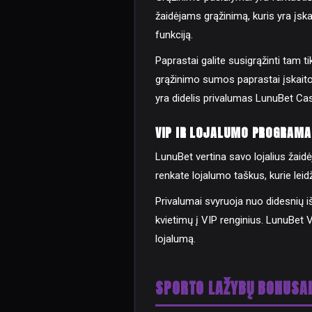
žaidėjams grąžinimą, kuris yra įsk
funkciją.
Paprastai galite susigrąžinti tam 
grąžinimo sumos paprastai įskaitom
yra didelis privalumas LunuBet Cas
VIP IR LOJALUMO PROGRAMA
LunuBet vertina savo lojalius žaid
renkate lojalumo taškus, kurie leid
Privalumai svyruoja nuo didesnių i
kvietimų į VIP renginius. LunuBet 
lojalumą.
SPORTO LAŽYBŲ BONUSAI