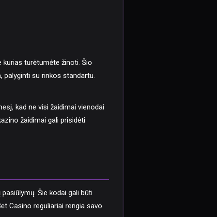
 kurias turėtumėte žinoti. Šio
 palyginti su rinkos standartu.
esį, kad ne visi žaidimai vienodai
zino žaidimai gali prisidėti
 pasiūlymų. Šie kodai gali būti
 Casino reguliariai rengia savo