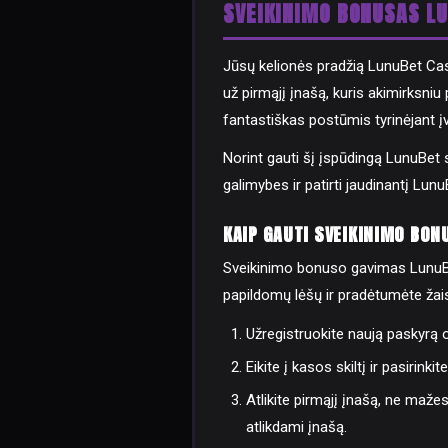
SVEIKINIMO BONUSAS L
Jūsų kelionės pradžią LunuBet Ca
už pirmąjį įnašą, kuris akimirksniu
fantastiškas postūmis tyrinėjant į
Norint gauti šį įspūdingą LunuBet s
galimybes ir patirti jaudinantį Lun
KAIP GAUTI SVEIKINIMO BON
Sveikinimo bonuso gavimas LunuBet
papildomų lėšų ir pradėtumėte žais
Užregistruokite naują paskyrą o
Eikite į kasos skiltį ir pasirin
Atlikite pirmąjį įnašą, ne maže
atlikdami įnašą.