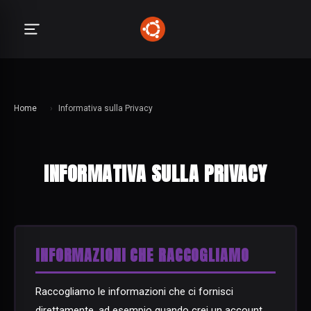
Home
›
Informativa sulla Privacy
INFORMATIVA SULLA PRIVACY
INFORMAZIONI CHE RACCOGLIAMO
Raccogliamo le informazioni che ci fornisci
direttamente, ad esempio quando crei un account,