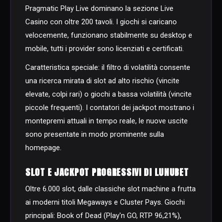
Pragmatic Play Live dominano la sezione Live
Casino con oltre 200 tavoli. I giochi si caricano
velocemente, funzionano stabilmente su desktop e
mobile, tutti i provider sono licenziati e certificati.
Caratteristica speciale: il filtro di volatilità consente
una ricerca mirata di slot ad alto rischio (vincite
elevate, colpi rari) o giochi a bassa volatilità (vincite
piccole frequenti). I contatori dei jackpot mostrano i
montepremi attuali in tempo reale, le nuove uscite
sono presentate in modo prominente sulla
homepage.
SLOT E JACKPOT PROGRESSIVI DI LUNUBET
Oltre 6.000 slot, dalle classiche slot machine a frutta
ai moderni titoli Megaways e Cluster Pays. Giochi
principali: Book of Dead (Play'n GO, RTP 96,21%),