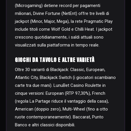
(Microgaming) detiene record per pagamenti
milionari, Divine Fortune (NetEnt) offre tre livelli di
jackpot (Minor, Major, Mega), la rete Pragmatic Play
include titoli come Wolf Gold e Chilli Heat. I jackpot
crescono quotidianamente, i saldi attuali sono
visualizzati sulla piattaforma in tempo reale.
GIOCHI DA TAVOLO E ALTRE VARIETÀ
Oltre 30 varianti di Blackjack: Classic, European,
Atlantic City, Blackjack Switch (i giocatori scambiano
carte tra due mani). LunuBet Casino Roulette in
cinque versioni: European (RTP 97,30%), French
(regola La Partage riduce il vantaggio della casa),
American (doppio zero), Multi-Wheel (fino a otto
ruote contemporaneamente). Baccarat, Punto
Banco e altri classici disponibili.