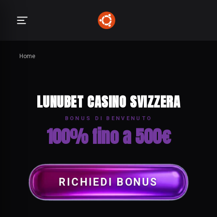
Home
LUNUBET CASINO SVIZZERA
BONUS DI BENVENUTO
100% fino a 500€
RICHIEDI BONUS