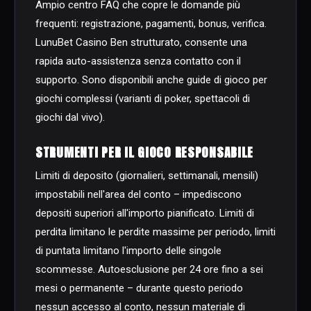
Ampio centro FAQ che copre le domande più
frequenti: registrazione, pagamenti, bonus, verifica.
LunuBet Casino Ben strutturato, consente una
rapida auto-assistenza senza contatto con il
supporto. Sono disponibili anche guide di gioco per
giochi complessi (varianti di poker, spettacoli di
giochi dal vivo).
STRUMENTI PER IL GIOCO RESPONSABILE
Limiti di deposito (giornalieri, settimanali, mensili)
impostabili nell'area del conto – impediscono
depositi superiori all'importo pianificato. Limiti di
perdita limitano le perdite massime per periodo, limiti
di puntata limitano l'importo delle singole
scommesse. Autoesclusione per 24 ore fino a sei
mesi o permanente – durante questo periodo
nessun accesso al conto, nessun materiale di