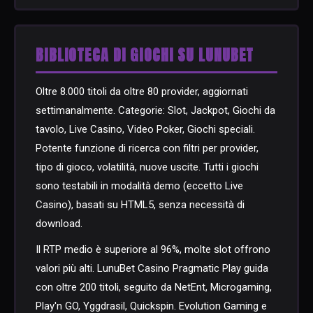
VANTAGGI
Ampia selezione di oltre 3500 giochi dei migliori
BIBLIOTECA DI GIOCHI SU LUNUBET
fornitori
Oltre 8.000 titoli da oltre 80 provider, aggiornati
SVANTAGGI
settimanalmente. Categorie: Slot, Jackpot, Giochi da
tavolo, Live Casino, Video Poker, Giochi speciali.
I requisiti di puntata per il bonus potrebbero essere
elevati per alcuni giocatori
Potente funzione di ricerca con filtri per provider,
Il supporto telefonico non è direttamente disponibile
tipo di gioco, volatilità, nuove uscite. Tutti i giochi
sono testabili in modalità demo (eccetto Live
Casino), basati su HTML5, senza necessità di
download.
Il RTP medio è superiore al 96%, molte slot offrono
valori più alti. LunuBet Casino Pragmatic Play guida
con oltre 200 titoli, seguito da NetEnt, Microgaming,
Play'n GO, Yggdrasil, Quickspin. Evolution Gaming e