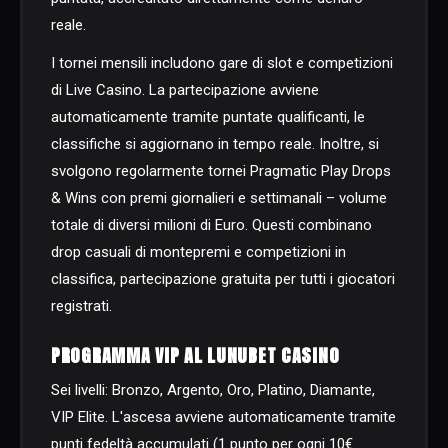
reale.
I tornei mensili includono gare di slot e competizioni
di Live Casino. La partecipazione avviene
automaticamente tramite puntate qualificanti, le
classifiche si aggiornano in tempo reale. Inoltre, si
svolgono regolarmente tornei Pragmatic Play Drops
& Wins con premi giornalieri e settimanali – volume
totale di diversi milioni di Euro. Questi combinano
drop casuali di montepremi e competizioni in
classifica, partecipazione gratuita per tutti i giocatori
registrati.
PROGRAMMA VIP AL LUNUBET CASINO
Sei livelli: Bronzo, Argento, Oro, Platino, Diamante,
VIP Elite. L'ascesa avviene automaticamente tramite
punti fedeltà accumulati (1 punto per ogni 10€