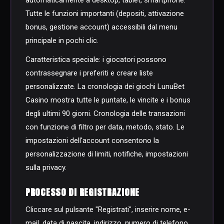
automaticamente a desktop, tablet, smartphone.
Tutte le funzioni importanti (depositi, attivazione
bonus, gestione account) accessibili dal menu
principale in pochi clic.
Caratteristica speciale: i giocatori possono
contrassegnare i preferiti e creare liste
personalizzate. La cronologia dei giochi LunuBet
Casino mostra tutte le puntate, le vincite e i bonus
degli ultimi 90 giorni. Cronologia delle transazioni
con funzione di filtro per data, metodo, stato. Le
impostazioni dell'account consentono la
personalizzazione di limiti, notifiche, impostazioni
sulla privacy.
PROCESSO DI REGISTRAZIONE
Cliccare sul pulsante "Registrati", inserire nome, e-
mail, data di nascita, indirizzo, numero di telefono,