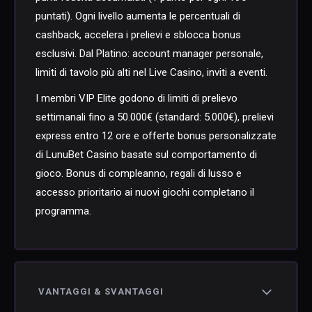
puntati). Ogni livello aumenta le percentuali di
cashback, accelera i prelievi e sblocca bonus
esclusivi. Dal Platino: account manager personale,
limiti di tavolo più alti nel Live Casino, inviti a eventi.
I membri VIP Elite godono di limiti di prelievo
settimanali fino a 50.000€ (standard: 5.000€), prelievi
express entro 12 ore e offerte bonus personalizzate
di LunuBet Casino basate sul comportamento di
gioco. Bonus di compleanno, regali di lusso e
accesso prioritario ai nuovi giochi completano il
programma.
VANTAGGI & SVANTAGGI