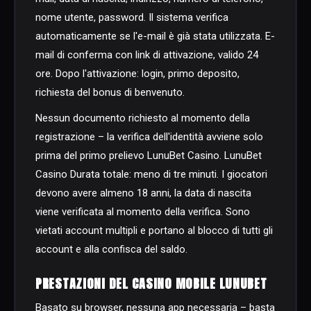
nome utente, password. Il sistema verifica
automaticamente se l'e-mail è già stata utilizzata. E-
mail di conferma con link di attivazione, valido 24
ore. Dopo l'attivazione: login, primo deposito,
richiesta del bonus di benvenuto.
Nessun documento richiesto al momento della
registrazione – la verifica dell'identità avviene solo
prima del primo prelievo LunuBet Casino. LunuBet
Casino Durata totale: meno di tre minuti. I giocatori
devono avere almeno 18 anni, la data di nascita
viene verificata al momento della verifica. Sono
vietati account multipli e portano al blocco di tutti gli
account e alla confisca del saldo.
PRESTAZIONI DEL CASINO MOBILE LUNUBET
Basato su browser, nessuna app necessaria – basta