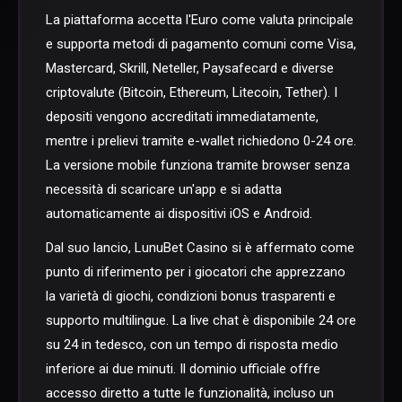
La piattaforma accetta l'Euro come valuta principale
e supporta metodi di pagamento comuni come Visa,
Mastercard, Skrill, Neteller, Paysafecard e diverse
criptovalute (Bitcoin, Ethereum, Litecoin, Tether). I
depositi vengono accreditati immediatamente,
mentre i prelievi tramite e-wallet richiedono 0-24 ore.
La versione mobile funziona tramite browser senza
necessità di scaricare un'app e si adatta
automaticamente ai dispositivi iOS e Android.
Dal suo lancio, LunuBet Casino si è affermato come
punto di riferimento per i giocatori che apprezzano
la varietà di giochi, condizioni bonus trasparenti e
supporto multilingue. La live chat è disponibile 24 ore
su 24 in tedesco, con un tempo di risposta medio
inferiore ai due minuti. Il dominio ufficiale offre
accesso diretto a tutte le funzionalità, incluso un