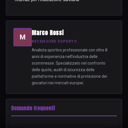
Marco Rossi
M
RECENSORE ESPERTO
Analista sportivo professionale con oltre 8
anni di esperienza nell'industria delle
scommesse. Specializzato nel confronto
delle quote, audit di sicurezza delle
piattaforme e normative di protezione dei
giocatori nei mercati europei.
Domande frequenti