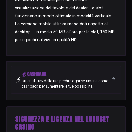
visualizzazione del tavolo e del dealer. Le slot
funzionano in modo ottimale in modalità verticale.
La versione mobile utilizza meno dati rispetto al
desktop – in media 50 MB all'ora per le slot, 150 MB
per i giochi dal vivo in qualità HD.
💰 CASHBACK
⚡
Ottieni il 10% delle tue perdite ogni settimana come
cashback per aumentare le tue possibilità.
SICUREZZA E LICENZA NEL LUNUBET
CASINO