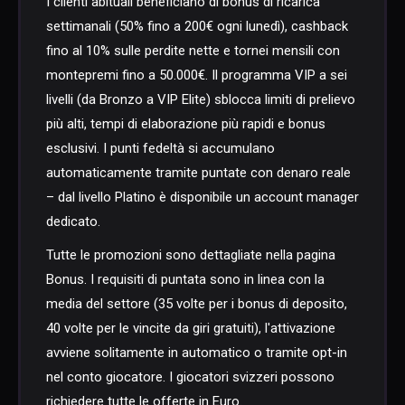
I clienti abituali beneficiano di bonus di ricarica
settimanali (50% fino a 200€ ogni lunedì), cashback
fino al 10% sulle perdite nette e tornei mensili con
montepremi fino a 50.000€. Il programma VIP a sei
livelli (da Bronzo a VIP Elite) sblocca limiti di prelievo
più alti, tempi di elaborazione più rapidi e bonus
esclusivi. I punti fedeltà si accumulano
automaticamente tramite puntate con denaro reale
– dal livello Platino è disponibile un account manager
dedicato.
Tutte le promozioni sono dettagliate nella pagina
Bonus. I requisiti di puntata sono in linea con la
media del settore (35 volte per i bonus di deposito,
40 volte per le vincite da giri gratuiti), l'attivazione
avviene solitamente in automatico o tramite opt-in
nel conto giocatore. I giocatori svizzeri possono
richiedere tutte le offerte in Euro.