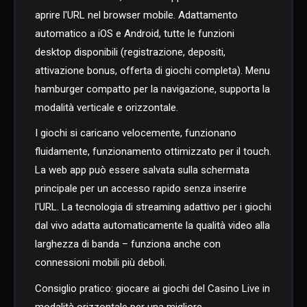
aprire l'URL nel browser mobile. Adattamento
automatico a iOS e Android, tutte le funzioni
desktop disponibili (registrazione, depositi,
attivazione bonus, offerta di giochi completa). Menu
hamburger compatto per la navigazione, supporta la
modalità verticale e orizzontale.
I giochi si caricano velocemente, funzionano
fluidamente, funzionamento ottimizzato per il touch.
La web app può essere salvata sulla schermata
principale per un accesso rapido senza inserire
l'URL. La tecnologia di streaming adattivo per i giochi
dal vivo adatta automaticamente la qualità video alla
larghezza di banda – funziona anche con
connessioni mobili più deboli.
Consiglio pratico: giocare ai giochi del Casino Live in
modalità orizzontale per una migliore