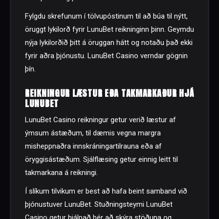
Fylgdu skrefunum í tölvupóstinum til að búa til nýtt,
öruggt lykilorð fyrir LunuBet reikninginn þinn. Geymdu
nýja lykilorðið þitt á öruggan hátt og notaðu það ekki
fyrir aðra þjónustu. LunuBet Casino verndar gögnin
þín.
REIKNINGUR LÆSTUR EÐA TAKMARKAÐUR HJÁ
LUNUBET
LunuBet Casino reikningur getur verið læstur af
ýmsum ástæðum, til dæmis vegna margra
misheppnaðra innskráningartilrauna eða af
öryggisástæðum. Sjálflæsing getur einnig leitt til
takmarkana á reikningi.
Í slíkum tilvikum er best að hafa beint samband við
þjónustuver LunuBet. Stuðningsteymi LunuBet
Casino getur hjálpað þér að skýra stöðuna og