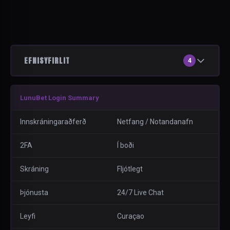
EFNISYFIRLIT
4
LunuBet Login Summary
Innskráningaraðferð
Netfang / Notandanafn
2FA
Í boði
Skráning
Fljótlegt
Þjónusta
24/7 Live Chat
Leyfi
Curaçao