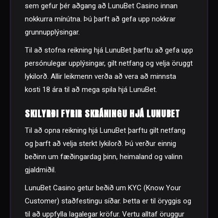
sem gefur þér aðgang að LunuBet Casino innan
nokkurra mínútna. Þú þarft að gefa upp nokkrar
grunnupplýsingar.
Til að stofna reikning hjá LunuBet þarftu að gefa upp
persónulegar upplýsingar, gilt netfang og velja öruggt
lykilorð. Allir leikmenn verða að vera að minnsta
kosti 18 ára til að mega spila hjá LunuBet.
SKILYRÐI FYRIR SKRÁNINGU HJÁ LUNUBET
Til að opna reikning hjá LunuBet þarftu gilt netfang
og þarft að velja sterkt lykilorð. Þú verður einnig
beðinn um fæðingardag þinn, heimaland og valinn
gjaldmiðil.
LunuBet Casino getur beðið um KYC (Know Your
Customer) staðfestingu síðar. Þetta er til öryggis og
til að uppfylla lagalegar kröfur. Vertu alltaf öruggur