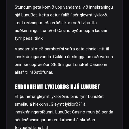
Stundum geta komið upp vandamál við innskráningu
hjá LunuBet. Þetta getur falið í sér gleymt lykilorð,
læst reikningur eða erfiðleikar með tvíþætta
auðkenningu. LunuBet Casino býður upp á lausnir
fyrir þessi tilvik.
Vandamál með samhæfni vafra geta einnig leitt til
innskráningarvanda. Gakktu úr skugga um að vafrinn
þinn sé uppfærður. Stuðningur LunuBet Casino er
alltaf til ráðstöfunar.
ENDURHEIMT LYKILORÐS HJÁ LUNUBET
Ef þú hefur gleymt lykilorðinu þínu fyrir LunuBet,
smelltu á hlekkinn „Gleymt lykilorð?“ á
innskráningarsíðunni. LunuBet Casino mun þá senda
þér leiðbeiningar um endurheimt á skráðan
tölvupóstfang þitt.