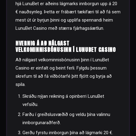
hjá LunuBet er aðeins lágmarks innborgun upp á 20
€ nauðsynleg. Þetta er frábært tækifæri til að fá sem
mest út úr byrjun þinni og upplifa spennandi heim
LunuBet Casino með stærra fjárhagsáætlun.
HVERNIG Á AÐ NÁLGAST
VELKOMINNISBÓNUSINN Í LUNUBET CASINO
Að nálgast velkominnisbónusinn þinn í LunuBet
Casino er einfalt og beint ferli. Fylgdu þessum
skrefum til að fá viðbótarfé þitt fljótt og byrja að
spila.
Skráðu nýjan reikning á opinberri LunuBet
vefsíðu.
Farðu í greiðslusvæðið og veldu þína valinnu
innborgunaraðferð.
Gerðu fyrstu innborgun þína að lágmarki 20 €.