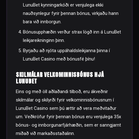
LunuBet kynningarkóði er venjulega ekki
nauðsynlegur fyrir þennan bónus, virkjaðu hann
bara við innborgun.
Bónusupphæðin verður strax lögð inn á LunuBet
leikjareikninginn þinn.
Byrjaðu að njóta uppáhaldsleikjanna þinna í
LunuBet Casino með bónusfé þínu!
SKILMÁLAR VELKOMINNISBÓNUS HJÁ
LUNUBET
Eins og með öll aðlaðandi tilboð, eru ákveðnir
skilmálar og skilyrði fyrir velkominnisbónusnum í
LunuBet Casino sem þú ættir að vera meðvitaður
um. Veðkröfur fyrir þennan bónus eru venjulega 35x
bónus- og innborgunarfjárhæðin, sem er sanngjarnt
miðað við markaðsstaðalinn.