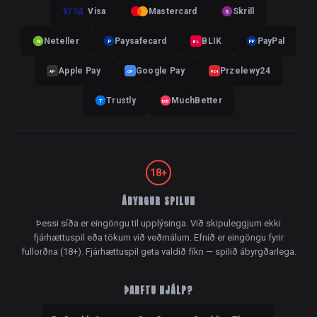
Visa
Mastercard
Skrill
S
Neteller
Paysafecard
BLIK
PayPal
N
P
BL
PP
Apple Pay
Google Pay
Przelewy24
AP
GP
P24
Trustly
MuchBetter
T
MB
18+
ÁBYRGUR SPILUN
Þessi síða er eingöngu til upplýsinga. Við skipuleggjum ekki
fjárhættuspil eða tökum við veðmálum. Efnið er eingöngu fyrir
fullorðna (18+). Fjárhættuspil geta valdið fíkn — spilið ábyrgðarlega.
ÞARFTU HJÁLP?