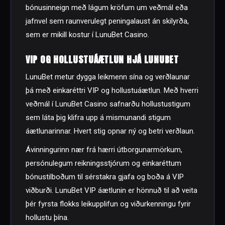
bónusinneign með lágum kröfum um veðmál eða
jafnvel sem raunverulegt peningalaust án skilyrða,
sem er mikill kostur í LunuBet Casino.
VIP OG HOLLUSTUÁÆTLUN HJÁ LUNUBET
LunuBet metur dygga leikmenn sína og verðlaunar
þá með einkaréttri VIP og hollustuáætlun. Með hverri
veðmál í LunuBet Casino safnarðu hollustustigum
sem láta þig klifra upp á mismunandi stigum
áætlunarinnar. Hvert stig opnar ný og betri verðlaun.
Ávinningurinn nær frá hærri útborgunarmörkum,
persónulegum reikningsstjórum og einkaréttum
bónustilboðum til sérstakra gjafa og boða á VIP
viðburði. LunuBet VIP áætlunin er hönnuð til að veita
þér fyrsta flokks leikupplifun og viðurkenningu fyrir
hollustu þína.