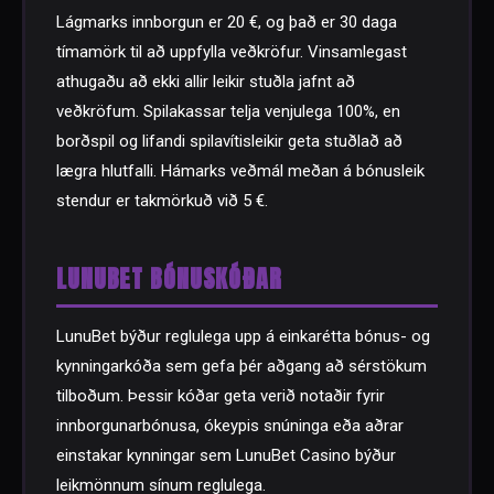
Lágmarks innborgun er 20 €, og það er 30 daga
tímamörk til að uppfylla veðkröfur. Vinsamlegast
athugaðu að ekki allir leikir stuðla jafnt að
veðkröfum. Spilakassar telja venjulega 100%, en
borðspil og lifandi spilavítisleikir geta stuðlað að
lægra hlutfalli. Hámarks veðmál meðan á bónusleik
stendur er takmörkuð við 5 €.
LUNUBET BÓNUSKÓÐAR
LunuBet býður reglulega upp á einkarétta bónus- og
kynningarkóða sem gefa þér aðgang að sérstökum
tilboðum. Þessir kóðar geta verið notaðir fyrir
innborgunarbónusa, ókeypis snúninga eða aðrar
einstakar kynningar sem LunuBet Casino býður
leikmönnum sínum reglulega.