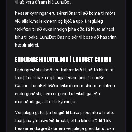
til að vera áfram hjá LunuBet.
Þessar kynningar eru sérsniðnar til að koma til móts
við alls kyns leikmenn og bjóða upp á regluleg
tækifæri til að auka inneign þína eða fá hluta af tapi
þínu til baka. LunuBet Casino sér til þess að hasarinn
hættir aldrei.
ENDURGREIÐSLUTILBOÐ Í LUNUBET CASINO
Endurgreiðslutilboð eru frábær leið til að fá hluta af
tapi þínu til baka og lengja leikinn þinn í LunuBet
Casino. LunuBet býður leikmönnum sínum reglulega
endurgreiðslu, sem er greidd út vikulega eða
mánaðarlega, allt eftir kynningu.
Venjulega getur þú fengið til baka prósentu af nettó
tapi þínu yfir ákveðið tímabil, oft á bilinu 5% til 15%.
Þessar endurgreiðslur eru venjulega greiddar út sem