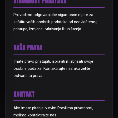
SIGURNOST PODATAKA
Provodimo odgovarajuće sigurnosne mjere za
zaštitu vaših osobnih podataka od neovlaštenog
pristupa, izmjene, otkrivanja ili uništenja.
VAŠA PRAVA
Imate pravo pristupiti, ispraviti ili izbrisati svoje
osobne podatke. Kontaktirajte nas ako želite
ostvariti ta prava.
KONTAKT
Ako imate pitanja o ovim Pravilima privatnosti,
molimo kontaktirajte nas.