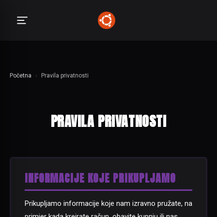
Početna
›
Pravila privatnosti
PRAVILA PRIVATNOSTI
INFORMACIJE KOJE PRIKUPLJAMO
Prikupljamo informacije koje nam izravno pružate, na
primjer kada kreirate račun, obavite kupnju ili nas