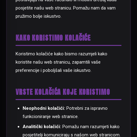
posjetite našu web stranicu. Pomažu nam da vam
pružimo bolje iskustvo.
KAKO KORISTIMO KOLAČIĆE
Koristimo kolačiće kako bismo razumjeli kako
koristite našu web stranicu, zapamtili vaše
preferencije i poboljšali vaše iskustvo.
VRSTE KOLAČIĆA KOJE KORISTIMO
Neophodni kolačići:
Potrebni za ispravno
funkcioniranje web stranice.
Analitički kolačići:
Pomažu nam razumjeti kako
posjetitelji komuniciraju s našom web stranicom.