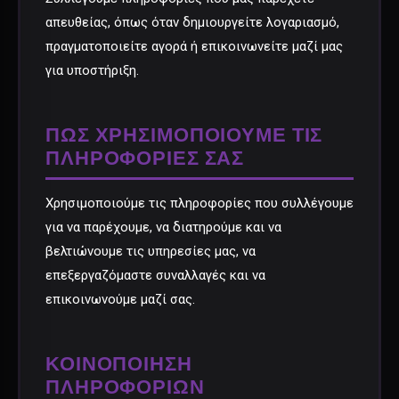
απευθείας, όπως όταν δημιουργείτε λογαριασμό,
πραγματοποιείτε αγορά ή επικοινωνείτε μαζί μας
για υποστήριξη.
ΠΏΣ ΧΡΗΣΙΜΟΠΟΙΟΎΜΕ ΤΙΣ
ΠΛΗΡΟΦΟΡΊΕΣ ΣΑΣ
Χρησιμοποιούμε τις πληροφορίες που συλλέγουμε
για να παρέχουμε, να διατηρούμε και να
βελτιώνουμε τις υπηρεσίες μας, να
επεξεργαζόμαστε συναλλαγές και να
επικοινωνούμε μαζί σας.
ΚΟΙΝΟΠΟΊΗΣΗ
ΠΛΗΡΟΦΟΡΙΏΝ