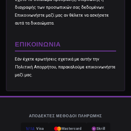
διαγραφής των προσωπικών σας δεδομένων.
Επικοινωνήστε μαζί μας αν θέλετε να ασκήσετε
αυτά τα δικαιώματα.
ΕΠΙΚΟΙΝΩΝΊΑ
Εάν έχετε ερωτήσεις σχετικά με αυτήν την
Πολιτική Απορρήτου, παρακαλούμε επικοινωνήστε
μαζί μας.
ΑΠΟΔΕΚΤΈΣ ΜΈΘΟΔΟΙ ΠΛΗΡΩΜΉΣ
Visa
Mastercard
Skrill
S