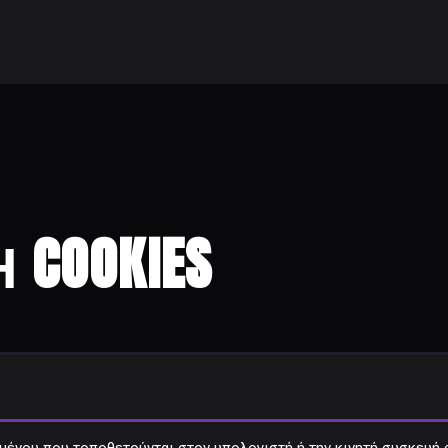
 COOKIES