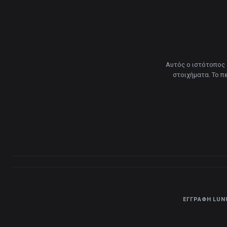
Αυτός ο ιστότοπος 
στοιχήματα. Το π
ΕΓΓΡΑΦΉ LUN