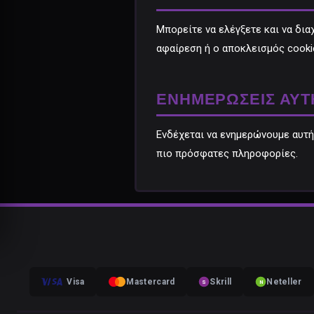
Μπορείτε να ελέγξετε και να δια
αφαίρεση ή ο αποκλεισμός cookie
ΕΝΗΜΕΡΏΣΕΙΣ ΑΥΤΉ
Ενδέχεται να ενημερώνουμε αυτή 
πιο πρόσφατες πληροφορίες.
Visa
Mastercard
Skrill
Neteller
S
N