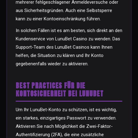
mehrerer fehlgeschlagener Anmeldeversuche oder
aus Sicherheitsgründen. Auch eine Selbstsperre
kann zu einer Kontoeinschränkung führen.
In solchen Fällen ist es am besten, sich direkt an den
Kundenservice von LunuBet Casino zu wenden. Das
Support-Team des LunuBet Casinos kann Ihnen
helfen, die Situation zu klären und Ihr Konto
gegebenenfalls wieder zu aktivieren.
BEST PRACTICES FÜR DIE
KONTOSICHERHEIT BEI LUNUBET
Um Ihr LunuBet-Konto zu schützen, ist es wichtig,
ein starkes, einzigartiges Passwort zu verwenden.
Aktivieren Sie nach Möglichkeit die Zwei-Faktor-
Authentifizierung (2FA), die eine zusätzliche