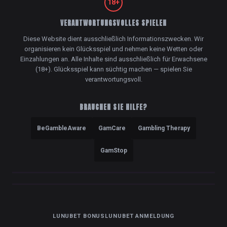
18+
VERANTWORTUNGSVOLLES SPIELEN
Diese Website dient ausschließlich Informationszwecken. Wir
organisieren kein Glücksspiel und nehmen keine Wetten oder
Einzahlungen an. Alle Inhalte sind ausschließlich für Erwachsene
(18+). Glücksspiel kann süchtig machen — spielen Sie
verantwortungsvoll.
BRAUCHEN SIE HILFE?
BeGambleAware
GamCare
Gambling Therapy
GamStop
LUNUBET BONUS
LUNUBET ANMELDUNG