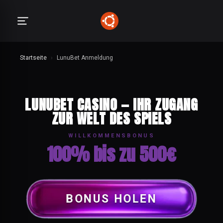
Startseite
›
LunuBet Anmeldung
LUNUBET CASINO — IHR ZUGANG
ZUR WELT DES SPIELS
WILLKOMMENSBONUS
100% bis zu 500€
BONUS HOLEN