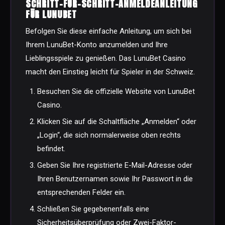
SCHRITT-FÜR-SCHRITT-ANMELDEANLEITUNG
FÜR LUNUBET
Befolgen Sie diese einfache Anleitung, um sich bei
Ihrem LunuBet-Konto anzumelden und Ihre
Lieblingsspiele zu genießen. Das LunuBet Casino
macht den Einstieg leicht für Spieler in der Schweiz.
Besuchen Sie die offizielle Website von LunuBet
Casino.
Klicken Sie auf die Schaltfläche „Anmelden“ oder
„Login“, die sich normalerweise oben rechts
befindet.
Geben Sie Ihre registrierte E-Mail-Adresse oder
Ihren Benutzernamen sowie Ihr Passwort in die
entsprechenden Felder ein.
Schließen Sie gegebenenfalls eine
Sicherheitsüberprüfung oder Zwei-Faktor-