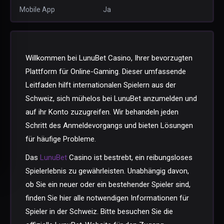
Mobile App
Ja
Willkommen bei LunuBet Casino, Ihrer bevorzugten
Plattform für Online-Gaming. Dieser umfassende
Leitfaden hilft internationalen Spielern aus der
Schweiz, sich mühelos bei LunuBet anzumelden und
auf ihr Konto zuzugreifen. Wir behandeln jeden
Schritt des Anmeldevorgangs und bieten Lösungen
für häufige Probleme.
Das
LunuBet
Casino ist bestrebt, ein reibungsloses
Spielerlebnis zu gewährleisten. Unabhängig davon,
ob Sie ein neuer oder ein bestehender Spieler sind,
finden Sie hier alle notwendigen Informationen für
Spieler in der Schweiz. Bitte besuchen Sie die