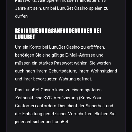
Passworts. Alle Spieler müssen mindestens 18
Jahre alt sein, um bei LunuBet Casino spielen zu
dürfen.
REGISTRIERUNGSANFORDERUNGEN BEI
LUNUBET
Um ein Konto bei LunuBet Casino zu eröffnen,
benötigen Sie eine gültige E-Mail-Adresse und
müssen ein starkes Passwort wählen. Sie werden
auch nach Ihrem Geburtsdatum, Ihrem Wohnsitzland
und Ihrer bevorzugten Währung gefragt.
Das LunuBet Casino kann zu einem späteren
Zeitpunkt eine KYC-Verifizierung (Know Your
Customer) anfordern. Dies dient der Sicherheit und
der Einhaltung gesetzlicher Vorschriften. Bleiben Sie
jederzeit sicher bei LunuBet.