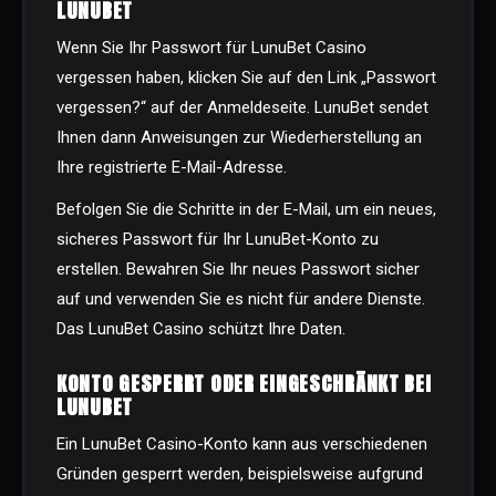
LUNUBET
Wenn Sie Ihr Passwort für LunuBet Casino
vergessen haben, klicken Sie auf den Link „Passwort
vergessen?“ auf der Anmeldeseite. LunuBet sendet
Ihnen dann Anweisungen zur Wiederherstellung an
Ihre registrierte E-Mail-Adresse.
Befolgen Sie die Schritte in der E-Mail, um ein neues,
sicheres Passwort für Ihr LunuBet-Konto zu
erstellen. Bewahren Sie Ihr neues Passwort sicher
auf und verwenden Sie es nicht für andere Dienste.
Das LunuBet Casino schützt Ihre Daten.
KONTO GESPERRT ODER EINGESCHRÄNKT BEI
LUNUBET
Ein LunuBet Casino-Konto kann aus verschiedenen
Gründen gesperrt werden, beispielsweise aufgrund