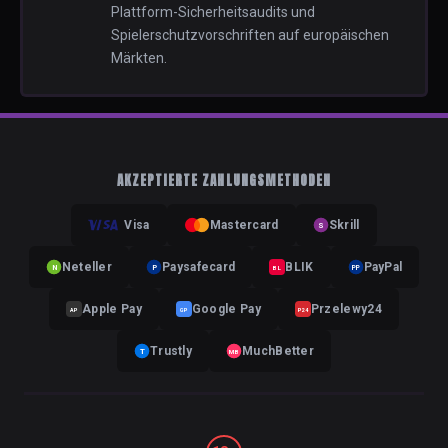
Plattform-Sicherheitsaudits und
Spielerschutzvorschriften auf europäischen
Märkten.
AKZEPTIERTE ZAHLUNGSMETHODEN
Visa
Mastercard
Skrill
S
Neteller
Paysafecard
BLIK
PayPal
N
P
BL
PP
Apple Pay
Google Pay
Przelewy24
AP
GP
P24
Trustly
MuchBetter
T
MB