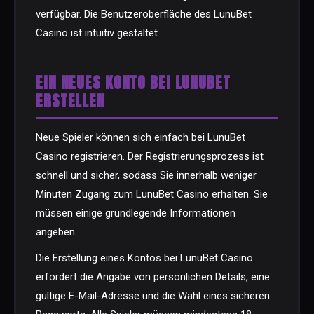
verfügbar. Die Benutzeroberfläche des LunuBet
Casino ist intuitiv gestaltet.
EIN NEUES KONTO BEI LUNUBET
ERSTELLEN
Neue Spieler können sich einfach bei LunuBet
Casino registrieren. Der Registrierungsprozess ist
schnell und sicher, sodass Sie innerhalb weniger
Minuten Zugang zum LunuBet Casino erhalten. Sie
müssen einige grundlegende Informationen
angeben.
Die Erstellung eines Kontos bei LunuBet Casino
erfordert die Angabe von persönlichen Details, eine
gültige E-Mail-Adresse und die Wahl eines sicheren