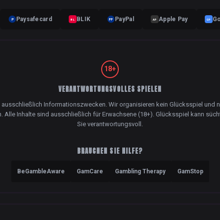
Paysafecard
BLIK
PayPal
Apple Pay
Go
P
BL
PP
AP
GP
18+
VERANTWORTUNGSVOLLES SPIELEN
 ausschließlich Informationszwecken. Wir organisieren kein Glücksspiel und
. Alle Inhalte sind ausschließlich für Erwachsene (18+). Glücksspiel kann süc
Sie verantwortungsvoll.
BRAUCHEN SIE HILFE?
BeGambleAware
GamCare
Gambling Therapy
GamStop