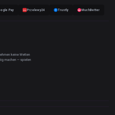
ogle Pay
Przelewy24
Trustly
MuchBetter
T
MB
P24
 nehmen keine Wetten
htig machen — spielen