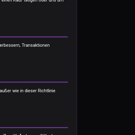
n, einen Kauf tätigen oder uns um
verbessern, Transaktionen
ußer wie in dieser Richtlinie