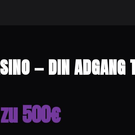
SINO — DIN ADGANG T
 zu 500€