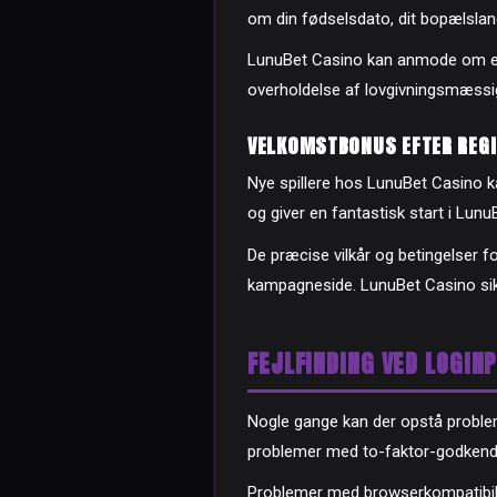
om din fødselsdato, dit bopælsland
LunuBet Casino kan anmode om en K
overholdelse af lovgivningsmæssige
VELKOMSTBONUS EFTER REGI
Nye spillere hos LunuBet Casino ka
og giver en fantastisk start i Lunu
De præcise vilkår og betingelser
kampagneside. LunuBet Casino sik
FEJLFINDING VED LOGIN
Nogle gange kan der opstå problem
problemer med to-faktor-godkendels
Problemer med browserkompatibilite