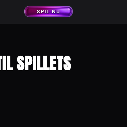
SPIL NU
IL SPILLETS