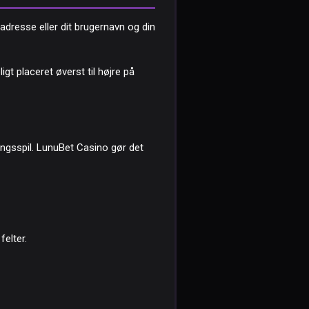
adresse eller dit brugernavn og din
igt placeret øverst til højre på
ingsspil. LunuBet Casino gør det
elter.