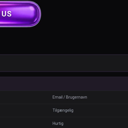
NUS
Email / Brugernavn
Tilgængelig
Hurtig