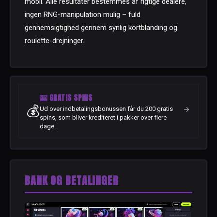
mobil. Alle resultater bestemmes af rigtige dealere,
ingen RNG-manipulation mulig – fuld
gennemsigtighed gennem synlig kortblanding og
roulette-drejninger.
🎰 GRATIS SPINS
💰
Ud over indbetalingsbonussen får du 200 gratis
spins, som bliver krediteret i pakker over flere
dage.
BANK OG BETALINGER