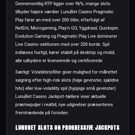
Gennemsnitlig RTP ligger over 96%, mange slots
tilbyder højere værdier. LunuBet Casino Pragmatic
Play fører an med over 200 titler, efterfulgt af
NetEnt, Microgaming, Play'n GO, Yggdrasil, Quickspin.
Evolution Gaming og Pragmatic Play Live dominerer
Live Casino-sektionen med over 200 borde. Spil
indlæses hurtigt, kører stabilt på desktop og mobil,
alle udbydere er licenserede og certificerede.
Særligt: Volatilitetsfilter giver mulighed for målrettet
søgning efter high-risk slots (høje gevinster, sjældne
hits) eller low-volatility spil (hyppige små gevinster).
LunuBet Casino Jackpot-tællere viser aktuelle
præmiepuljer i realtid, nye udgivelser præsenteres
fremtrædende på forsiden.
LUNUBET SLOTS OG PROGRESSIVE JACKPOTS