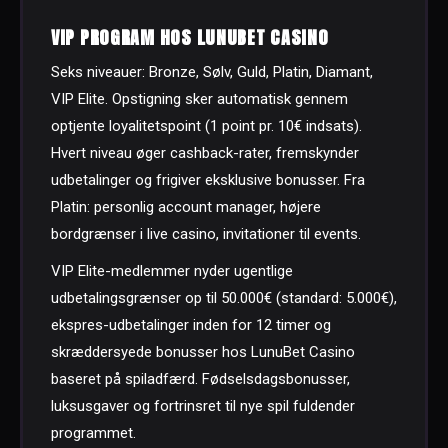
VIP PROGRAM HOS LUNUBET CASINO
Seks niveauer: Bronze, Sølv, Guld, Platin, Diamant,
VIP Elite. Opstigning sker automatisk gennem
optjente loyalitetspoint (1 point pr. 10€ indsats).
Hvert niveau øger cashback-rater, fremskynder
udbetalinger og frigiver eksklusive bonusser. Fra
Platin: personlig account manager, højere
bordgrænser i live casino, invitationer til events.
VIP Elite-medlemmer nyder ugentlige
udbetalingsgrænser op til 50.000€ (standard: 5.000€),
ekspres-udbetalinger inden for 12 timer og
skræddersyede bonusser hos LunuBet Casino
baseret på spiladfærd. Fødselsdagsbonusser,
luksusgaver og fortrinsret til nye spil fuldender
programmet.