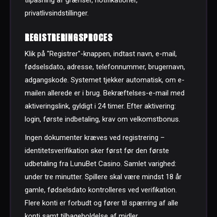
tilpasning af grænser, notifikationer,
privatlivsindstillinger.
REGISTRERINGSPROCES
Klik på "Registrer"-knappen, indtast navn, e-mail,
fødselsdato, adresse, telefonnummer, brugernavn,
adgangskode. Systemet tjekker automatisk, om e-
mailen allerede er i brug. Bekræftelses-e-mail med
aktiveringslink, gyldigt i 24 timer. Efter aktivering:
login, første indbetaling, krav om velkomstbonus.
Ingen dokumenter kræves ved registrering –
identitetsverifikation sker først før den første
udbetaling fra LunuBet Casino. Samlet varighed:
under tre minutter. Spillere skal være mindst 18 år
gamle, fødselsdato kontrolleres ved verifikation.
Flere konti er forbudt og fører til spærring af alle
konti samt tilbageholdelse af midler.