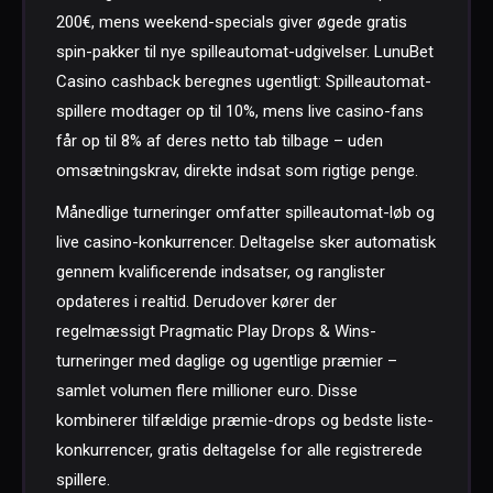
200€, mens weekend-specials giver øgede gratis
spin-pakker til nye spilleautomat-udgivelser. LunuBet
Casino cashback beregnes ugentligt: Spilleautomat-
spillere modtager op til 10%, mens live casino-fans
får op til 8% af deres netto tab tilbage – uden
omsætningskrav, direkte indsat som rigtige penge.
Månedlige turneringer omfatter spilleautomat-løb og
live casino-konkurrencer. Deltagelse sker automatisk
gennem kvalificerende indsatser, og ranglister
opdateres i realtid. Derudover kører der
regelmæssigt Pragmatic Play Drops & Wins-
turneringer med daglige og ugentlige præmier –
samlet volumen flere millioner euro. Disse
kombinerer tilfældige præmie-drops og bedste liste-
konkurrencer, gratis deltagelse for alle registrerede
spillere.