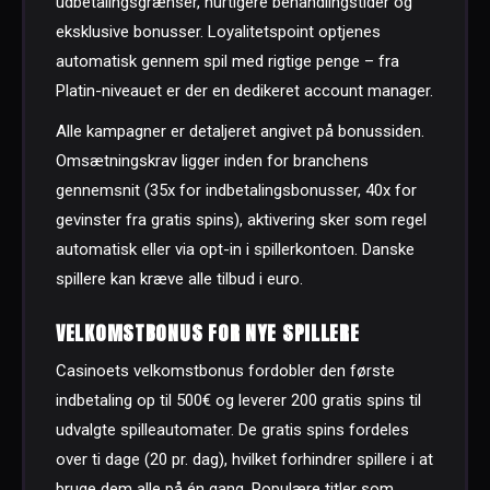
udbetalingsgrænser, hurtigere behandlingstider og
eksklusive bonusser. Loyalitetspoint optjenes
automatisk gennem spil med rigtige penge – fra
Platin-niveauet er der en dedikeret account manager.
Alle kampagner er detaljeret angivet på bonussiden.
Omsætningskrav ligger inden for branchens
gennemsnit (35x for indbetalingsbonusser, 40x for
gevinster fra gratis spins), aktivering sker som regel
automatisk eller via opt-in i spillerkontoen. Danske
spillere kan kræve alle tilbud i euro.
VELKOMSTBONUS FOR NYE SPILLERE
Casinoets velkomstbonus fordobler den første
indbetaling op til 500€ og leverer 200 gratis spins til
udvalgte spilleautomater. De gratis spins fordeles
over ti dage (20 pr. dag), hvilket forhindrer spillere i at
bruge dem alle på én gang. Populære titler som