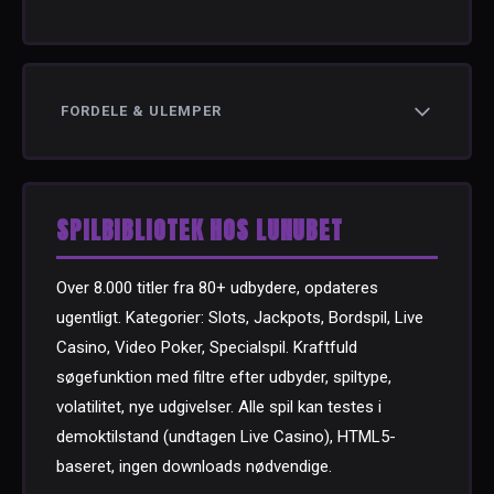
FORDELE & ULEMPER
FORDELE
Attraktiv velkomstbonus og regelmæssige kampagner
SPILBIBLIOTEK HOS LUNUBET
Omfattende live Casino-oplevelse med professionelle
dealere
Over 8.000 titler fra 80+ udbydere, opdateres
Effektiv kundeservice tilgængelig døgnet rundt
ugentligt. Kategorier: Slots, Jackpots, Bordspil, Live
Casino, Video Poker, Specialspil. Kraftfuld
ULEMPER
søgefunktion med filtre efter udbyder, spiltype,
volatilitet, nye udgivelser. Alle spil kan testes i
Omsætningskrav for bonus kan være høje for nogle
spillere
demoktilstand (undtagen Live Casino), HTML5-
baseret, ingen downloads nødvendige.
Telefonsupport er ikke direkte tilgængelig