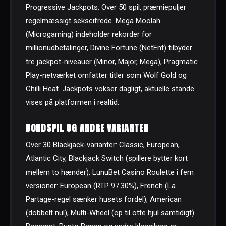
Progressive Jackpots: Over 50 spil, præmiepuljer
regelmæssigt sekscifrede. Mega Moolah
(Microgaming) indeholder rekorder for
millionudbetalinger, Divine Fortune (NetEnt) tilbyder
tre jackpot-niveauer (Minor, Major, Mega), Pragmatic
Play-netværket omfatter titler som Wolf Gold og
Chilli Heat. Jackpots vokser dagligt, aktuelle stande
vises på platformen i realtid.
BORDSPIL OG ANDRE VARIANTER
Over 30 Blackjack-varianter: Classic, European,
Atlantic City, Blackjack Switch (spillere bytter kort
mellem to hænder). LunuBet Casino Roulette i fem
versioner: European (RTP 97.30%), French (La
Partage-regel sænker husets fordel), American
(dobbelt nul), Multi-Wheel (op til otte hjul samtidigt).