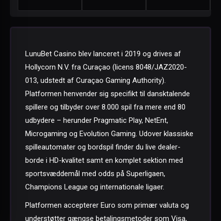
LunuBet Casino blev lanceret i 2019 og drives af
Hollycorn N.V. fra Curaçao (licens 8048/JAZ2020-
013, udstedt af Curaçao Gaming Authority).
Platformen henvender sig specifikt til dansktalende
spillere og tilbyder over 8.000 spil fra mere end 80
udbydere – herunder Pragmatic Play, NetEnt,
Microgaming og Evolution Gaming. Udover klassiske
spilleautomater og bordspil finder du live dealer-
borde i HD-kvalitet samt en komplet sektion med
sportsvæddemål med odds på Superligaen,
Champions League og internationale ligaer.
Platformen accepterer Euro som primær valuta og
understøtter gængse betalingsmetoder som Visa,