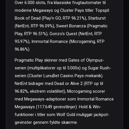
Over 6.000 slots, fra klassiske frugtautomater til
moderne Megaways og Cluster Pays titler. Topspil:
Book of Dead (Play'n GO, RTP 96.21%), Starburst
(NetEnt, RTP 96.09%), Sweet Bonanza (Pragmatic
Play, RTP 96.51%), Gonzo's Quest (NetEnt, RTP
95.97%), Immortal Romance (Microgaming, RTP
96.86%).
Pragmatic Play skinner med Gates of Olympus-
serien (multiplikatorer op til 5.000x) og Sugar Rush-
serien (Cluster LunuBet Casino Pays-mekanik).
NetEnt bidrager med Dead or Alive 2 (RTP op til
96.82%, ekstrem volatilitet), Microgaming scorer
med Megaways-adaptioner som Immortal Romance
Megaways (117.649 gevinstlinjer). Hold & Win-
funktioner i titler som Wolf Gold muliggør jackpot-
gevinster gennem fyldte skærme.