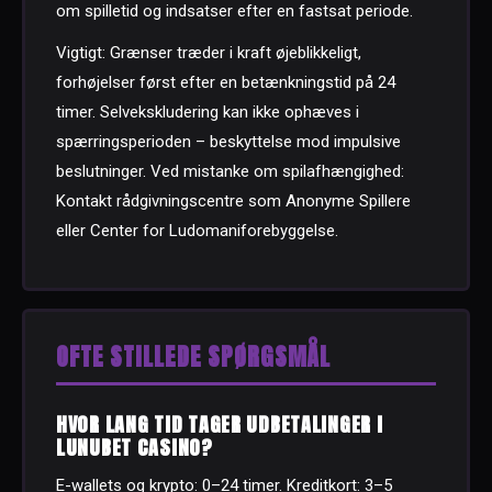
om spilletid og indsatser efter en fastsat periode.
Vigtigt: Grænser træder i kraft øjeblikkeligt,
forhøjelser først efter en betænkningstid på 24
timer. Selvekskludering kan ikke ophæves i
spærringsperioden – beskyttelse mod impulsive
beslutninger. Ved mistanke om spilafhængighed:
Kontakt rådgivningscentre som Anonyme Spillere
eller Center for Ludomaniforebyggelse.
OFTE STILLEDE SPØRGSMÅL
HVOR LANG TID TAGER UDBETALINGER I
LUNUBET CASINO?
E-wallets og krypto: 0–24 timer. Kreditkort: 3–5