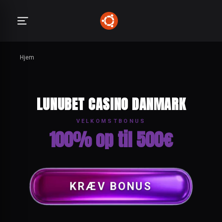
Hjem
LUNUBET CASINO DANMARK
VELKOMSTBONUS
100% op til 500€
KRÆV BONUS