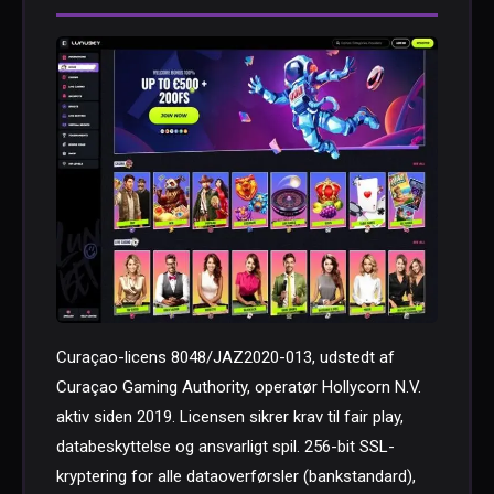
Curaçao-licens 8048/JAZ2020-013, udstedt af
Curaçao Gaming Authority, operatør Hollycorn N.V.
aktiv siden 2019. Licensen sikrer krav til fair play,
databeskyttelse og ansvarligt spil. 256-bit SSL-
kryptering for alle dataoverførsler (bankstandard),