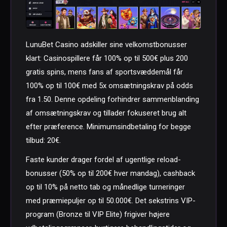
LunuBet Casino adskiller sine velkomstbonusser
klart: Casinospillere får 100% op til 500€ plus 200
gratis spins, mens fans af sportsvæddemål får
100% op til 100€ med 5x omsætningskrav på odds
fra 1.50. Denne opdeling forhindrer sammenblanding
af omsætningskrav og tillader fokuseret brug alt
efter præference. Minimumsindbetaling for begge
tilbud: 20€.
Faste kunder drager fordel af ugentlige reload-
bonusser (50% op til 200€ hver mandag), cashback
op til 10% på netto tab og månedlige turneringer
med præmiepuljer op til 50.000€. Det sekstrins VIP-
program (Bronze til VIP Elite) frigiver højere