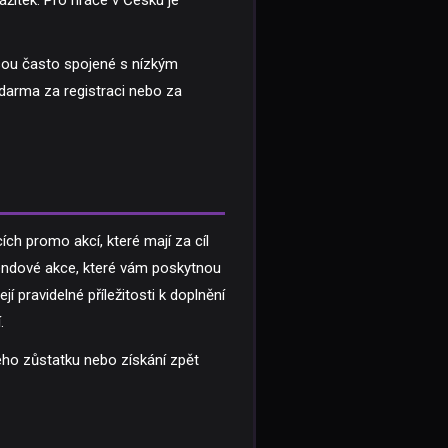
sou často spojené s nízkým
darma za registraci nebo za
ch promo akcí, které mají za cíl
íkendové akce, které vám poskytnou
 pravidelné příležitosti k doplnění
.
šeho zůstatku nebo získání zpět