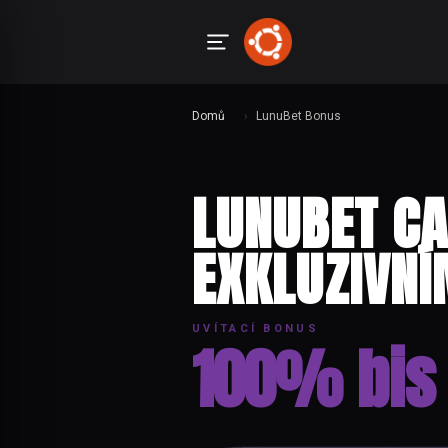
Domů
›
LunuBet Bonus
LUNUBET CA
EXKLUZIVN
UVÍTACÍ BONUS
100% bis