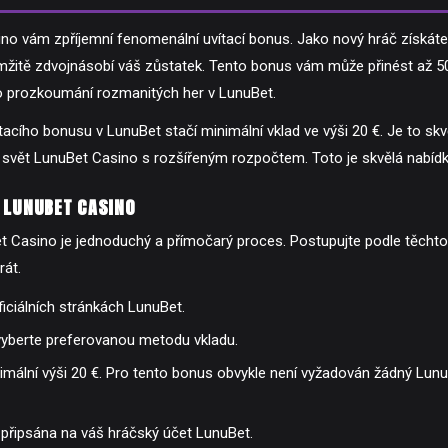
ino vám zpříjemní fenomenální uvítací bonus. Jako nový hráč získá
mžitě zdvojnásobí váš zůstatek. Tento bonus vám může přinést až 5
pro prozkoumání rozmanitých her v LunuBet.
acího bonusu v LunuBet stačí minimální vklad ve výši 20 €. Je to skvěl
í svět LunuBet Casino s rozšířeným rozpočtem. Toto je skvělá nabíd
V LUNUBET CASINO
t Casino je jednoduchý a přímočarý proces. Postupujte podle těchto 
rát.
ficiálních stránkách LunuBet.
vyberte preferovanou metodu vkladu.
nimální výši 20 €. Pro tento bonus obvykle není vyžadován žádný Lunu
připsána na váš hráčský účet LunuBet.