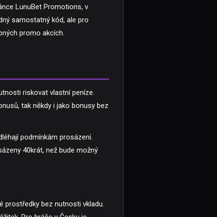
ránce LunuBet Promotions, v
dný samostatný kód, ale pro
upných promo akcích.
osti riskovat vlastní peníze.
onusů, tak někdy i jako bonusy bez
odléhají podmínkám prosázení.
osázeny 40krát, než bude možný
 prostředky bez nutnosti vkladu.
ážitek. Pro hráče v Česku je