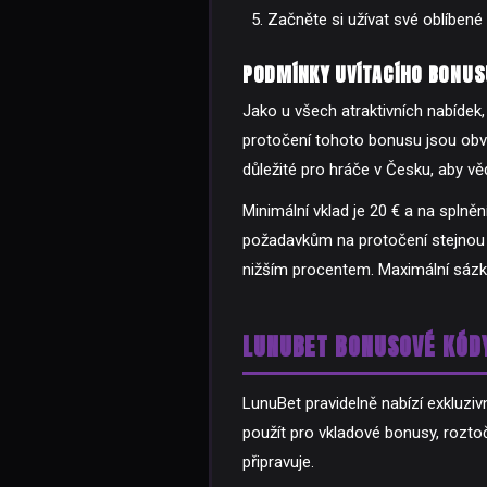
Začněte si užívat své oblíben
PODMÍNKY UVÍTACÍHO BONUS
Jako u všech atraktivních nabídek
protočení tohoto bonusu jsou obv
důležité pro hráče v Česku, aby věd
Minimální vklad je 20 € a na splně
požadavkům na protočení stejnou m
nižším procentem. Maximální sáz
LUNUBET BONUSOVÉ KÓD
LunuBet pravidelně nabízí exkluzi
použít pro vkladové bonusy, rozto
připravuje.