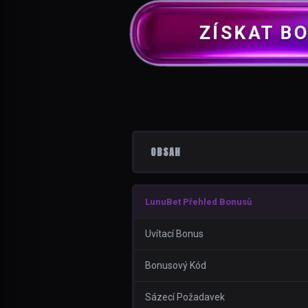
ZÍSKAT B
OBSAH
LunuBet Přehled Bonusů
Uvítací Bonus
Bonusový Kód
Sázecí Požadavek