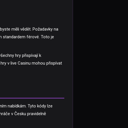
 byste měli vědět. Požadavky na
m standardem férové. Toto je
šechny hry přispívají k
hry v live Casinu mohou přispívat
lním nabídkám. Tyto kódy lze
hráče v Česku pravidelně