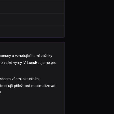
onusy a vzrušující herní zážitky.
ro velké výhry. V LunuBet jsme pro
odcem všemi aktuálními
si ujít příležitost maximalizovat
!