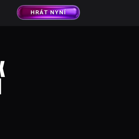
HRÁT NYNÍ
K
M