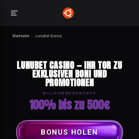
Startseite
›
LunuBet Bonus
LUNUBET CASINO — IHR TOR ZU
EXKLUSIVEN BONI UND
PROMOTIONEN
WILLKOMMENSBONUS
100% bis zu 500€
BONUS HOLEN