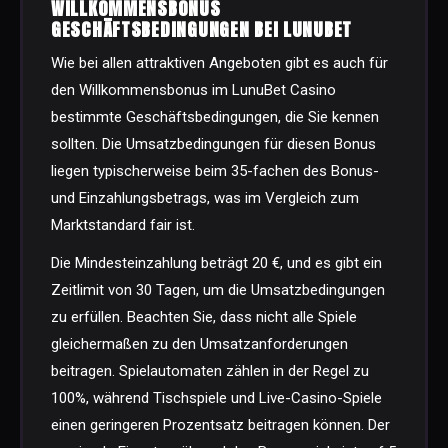
WILLKOMMENSBONUS
GESCHÄFTSBEDINGUNGEN BEI LUNUBET
Wie bei allen attraktiven Angeboten gibt es auch für
den Willkommensbonus im LunuBet Casino
bestimmte Geschäftsbedingungen, die Sie kennen
sollten. Die Umsatzbedingungen für diesen Bonus
liegen typischerweise beim 35-fachen des Bonus-
und Einzahlungsbetrags, was im Vergleich zum
Marktstandard fair ist.
Die Mindesteinzahlung beträgt 20 €, und es gibt ein
Zeitlimit von 30 Tagen, um die Umsatzbedingungen
zu erfüllen. Beachten Sie, dass nicht alle Spiele
gleichermaßen zu den Umsatzanforderungen
beitragen. Spielautomaten zählen in der Regel zu
100%, während Tischspiele und Live-Casino-Spiele
einen geringeren Prozentsatz beitragen können. Der