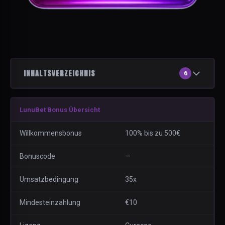
INHALTSVERZEICHNIS
6
LunuBet Bonus Übersicht
Willkommensbonus
100% bis zu 500€
Bonuscode
—
Umsatzbedingung
35x
Mindesteinzahlung
€10