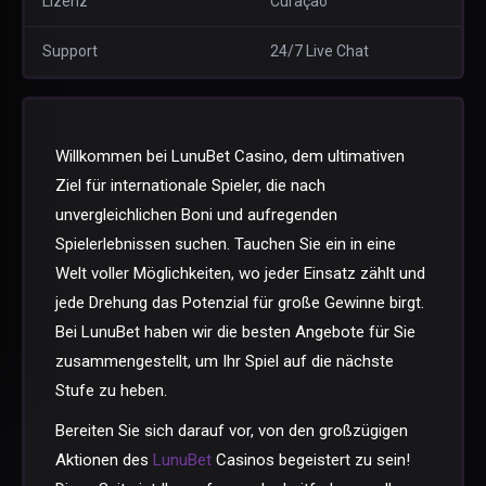
Lizenz
Curaçao
Support
24/7 Live Chat
Willkommen bei LunuBet Casino, dem ultimativen
Ziel für internationale Spieler, die nach
unvergleichlichen Boni und aufregenden
Spielerlebnissen suchen. Tauchen Sie ein in eine
Welt voller Möglichkeiten, wo jeder Einsatz zählt und
jede Drehung das Potenzial für große Gewinne birgt.
Bei LunuBet haben wir die besten Angebote für Sie
zusammengestellt, um Ihr Spiel auf die nächste
Stufe zu heben.
Bereiten Sie sich darauf vor, von den großzügigen
Aktionen des
LunuBet
Casinos begeistert zu sein!