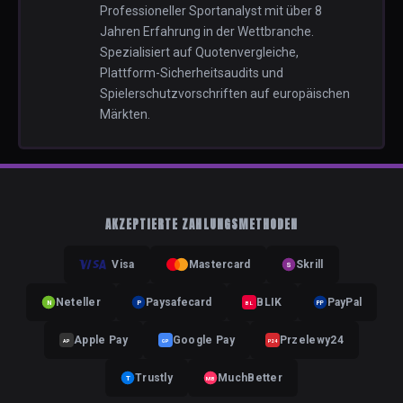
Professioneller Sportanalyst mit über 8
Jahren Erfahrung in der Wettbranche.
Spezialisiert auf Quotenvergleiche,
Plattform-Sicherheitsaudits und
Spielerschutzvorschriften auf europäischen
Märkten.
AKZEPTIERTE ZAHLUNGSMETHODEN
Visa
Mastercard
Skrill
S
Neteller
Paysafecard
BLIK
PayPal
N
P
BL
PP
Apple Pay
Google Pay
Przelewy24
AP
GP
P24
Trustly
MuchBetter
T
MB