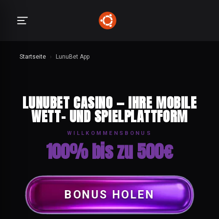
Startseite
›
LunuBet App
LUNUBET CASINO — IHRE MOBILE
WETT- UND SPIELPLATTFORM
WILLKOMMENSBONUS
100% bis zu 500€
BONUS HOLEN