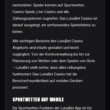
nachstehen. Spieler können auf Sportwetten,
Casino-Spiele, Live-Casino und alle
Zahlungsoptionen zugreifen. Das LunuBet Casino ist
darauf ausgelegt, ein umfassendes Spielerlebnis zu
bieten.
Alle wichtigen Bereiche des LunuBet Casino
Angebots sind intuitiv gestaltet und leicht
zugänglich. Von der Kontoverwaltung bis hin zur
Platzierung von Wetten oder dem Spielen von Slots
– LunuBet stellt sicher, dass alles reibungslos
funktioniert. Das LunuBet Casino hat die
Benutzerfreundlichkeit auf mobilen Geräten
priorisiert.
SPORTWETTEN AUF MOBILE
Die Sportwetten-Funktion der LunuBet App ist für