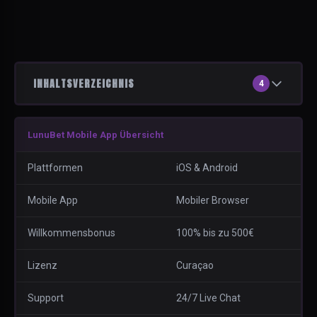
INHALTSVERZEICHNIS
4
LunuBet Mobile App Übersicht
Plattformen
iOS & Android
Mobile App
Mobiler Browser
Willkommensbonus
100% bis zu 500€
Lizenz
Curaçao
Support
24/7 Live Chat