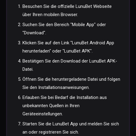
Besuchen Sie die offizielle LunuBet Webseite
über Ihren mobilen Browser.
Suchen Sie den Bereich "Mobile App" oder
"Download".
Klicken Sie auf den Link "LunuBet Android App
herunterladen" oder "LunuBet APK".
Bestätigen Sie den Download der LunuBet APK-
Datei.
Öffnen Sie die heruntergeladene Datei und folgen
Sie den Installationsanweisungen.
Erlauben Sie bei Bedarf die Installation aus
unbekannten Quellen in Ihren
Geräteeinstellungen.
Starten Sie die LunuBet App und melden Sie sich
an oder registrieren Sie sich.