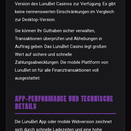
Version des LunuBet Casinos zur Verfügung. Es gibt
keine nennenswerten Einschränkungen im Vergleich
zur Desktop-Version.
Sie können Ihr Guthaben sicher verwalten,
Transaktionen überprüfen und Abhebungen in
Auftrag geben. Das LunuBet Casino legt großen
Wert auf sichere und schnelle
Zahlungsabwicklungen. Die mobile Plattform von
LunuBet ist für alle Finanztransaktionen voll
ausgestattet.
APP-PERFORMANCE UND TECHNISCHE
DETAILS
Die LunuBet App oder mobile Webversion zeichnet
sich durch schnelle Ladezeiten und eine hohe