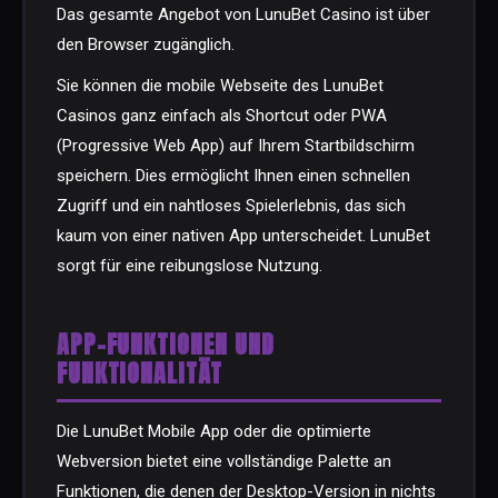
Das gesamte Angebot von LunuBet Casino ist über
den Browser zugänglich.
Sie können die mobile Webseite des LunuBet
Casinos ganz einfach als Shortcut oder PWA
(Progressive Web App) auf Ihrem Startbildschirm
speichern. Dies ermöglicht Ihnen einen schnellen
Zugriff und ein nahtloses Spielerlebnis, das sich
kaum von einer nativen App unterscheidet. LunuBet
sorgt für eine reibungslose Nutzung.
APP-FUNKTIONEN UND
FUNKTIONALITÄT
Die LunuBet Mobile App oder die optimierte
Webversion bietet eine vollständige Palette an
Funktionen, die denen der Desktop-Version in nichts