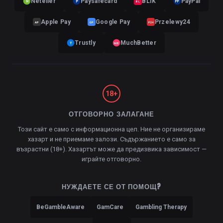
Neteller
Paysafecard
BLIK
PayPal
N
P
BL
PP
Apple Pay
Google Pay
Przelewy24
AP
GP
P24
Trustly
MuchBetter
T
MB
18+
ОТГОВОРНО ЗАЛАГАНЕ
Този сайт е само с информационна цел. Ние не организираме
хазарт и не приемаме залози. Съдържанието е само за
възрастни (18+). Хазартът може да предизвика зависимост —
играйте отговорно.
НУЖДАЕТЕ СЕ ОТ ПОМОЩ?
BeGambleAware
GamCare
Gambling Therapy