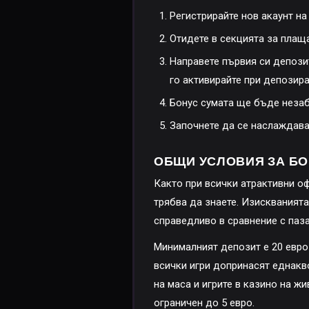
Регистрирайте нов акаунт на
Отидете в секцията за плаща
Направете първия си депозит
го активирайте при депозира
Бонус сумата ще бъде незаб
Започнете да се наслаждават
ОБЩИ УСЛОВИЯ ЗА БОН
Както при всички атрактивни о
трябва да знаете. Изискванията
справедливо в сравнение с паза
Минималният депозит е 20 евро 
всички игри допринасят еднакв
на маса и игрите в казино на ж
ограничен до 5 евро.