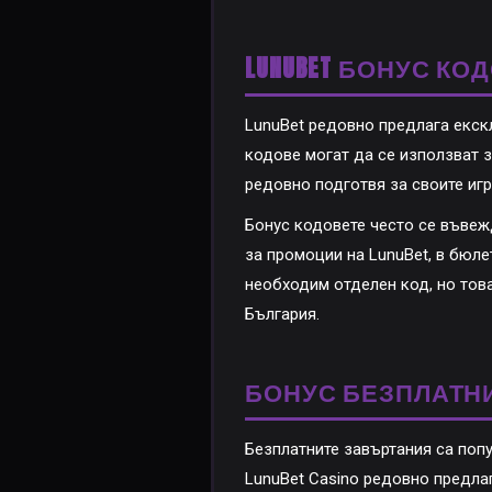
LUNUBET БОНУС КО
LunuBet редовно предлага екск
кодове могат да се използват з
редовно подготвя за своите игр
Бонус кодовете често се въвежд
за промоции на LunuBet, в бюле
необходим отделен код, но това
България.
БОНУС БЕЗПЛАТНИ
Безплатните завъртания са попу
LunuBet Casino редовно предлаг