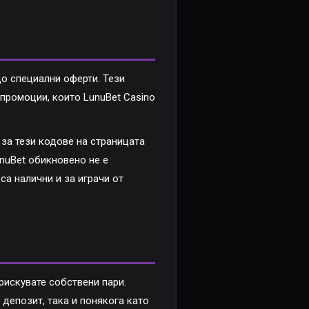
о специални оферти. Тези
 промоции, които LunuBet Casino
 за тези кодове на страницата
unuBet обикновено не е
са налични и за играчи от
 рискувате собствени пари.
 депозит, така и понякога като