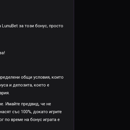
 LunuBet за този бонус, просто
ва!
пределени общи условия, които
нуса и депозита, което е
ария.
е. Имайте предвид, че не
насят със 100%, докато игрите
г по време на бонус играта е