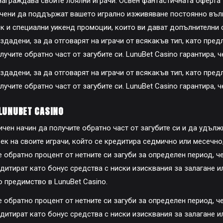
знаграждава своите лоялни играчи. Освен фантастичната оферта
чени да поддържат вашето игрално изживяване постоянно въл
к и специални уикенд промоции, които ви дават допълнителни с
здадени, за да отговарят на играчи от всякакъв тип, като пре
учите обратно част от загубите си. LunuBet Casino гарантира, ч
здадени, за да отговарят на играчи от всякакъв тип, като пре
учите обратно част от загубите си. LunuBet Casino гарантира, ч
NUBET CASINO
чен начин да получите обратно част от загубите си и да удължит
к на своите играчи, който се кредитира седмично или месечно
обратно процент от нетните си загуби за определен период, ч
итират като бонус средства с ниски изисквания за залагане и
о предимство в LunuBet Casino.
обратно процент от нетните си загуби за определен период, ч
итират като бонус средства с ниски изисквания за залагане и