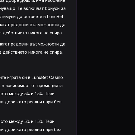
 за добре дошли, има изобилие
нуващо. Те включват бонуси за
тимули да останете в LunuBet.
длагат редовни възможности да
е действието никога не спира.
длагат редовни възможности да
е действието никога не спира.
е играта си в LunuBet Casino.
, в зависимост от промоцията.
есто между 5% и 15%. Тези
ли дори като реални пари без
есто между 5% и 15%. Тези
ли дори като реални пари без