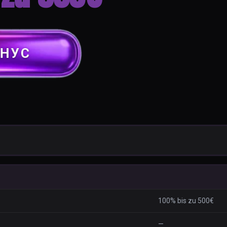
ОНУС
100% bis zu 500€
—