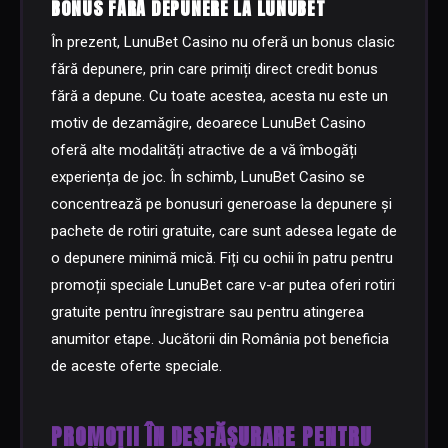
BONUS FĂRĂ DEPUNERE LA LUNUBET
În prezent, LunuBet Casino nu oferă un bonus clasic
fără depunere, prin care primiți direct credit bonus
fără a depune. Cu toate acestea, acesta nu este un
motiv de dezamăgire, deoarece LunuBet Casino
oferă alte modalități atractive de a vă îmbogăți
experiența de joc. În schimb, LunuBet Casino se
concentrează pe bonusuri generoase la depunere și
pachete de rotiri gratuite, care sunt adesea legate de
o depunere minimă mică. Fiți cu ochii în patru pentru
promoții speciale LunuBet care v-ar putea oferi rotiri
gratuite pentru înregistrare sau pentru atingerea
anumitor etape. Jucătorii din România pot beneficia
de aceste oferte speciale.
PROMOȚII ÎN DESFĂȘURARE PENTRU