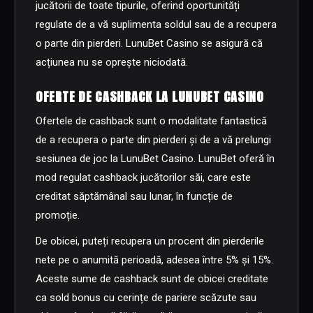
jucătorii de toate tipurile, oferind oportunități
regulate de a vă suplimenta soldul sau de a recupera
o parte din pierderi. LunuBet Casino se asigură că
acțiunea nu se oprește niciodată.
OFERTE DE CASHBACK LA LUNUBET CASINO
Ofertele de cashback sunt o modalitate fantastică
de a recupera o parte din pierderi și de a vă prelungi
sesiunea de joc la LunuBet Casino. LunuBet oferă în
mod regulat cashback jucătorilor săi, care este
creditat săptămânal sau lunar, în funcție de
promoție.
De obicei, puteți recupera un procent din pierderile
nete pe o anumită perioadă, adesea între 5% și 15%.
Aceste sume de cashback sunt de obicei creditate
ca sold bonus cu cerințe de pariere scăzute sau