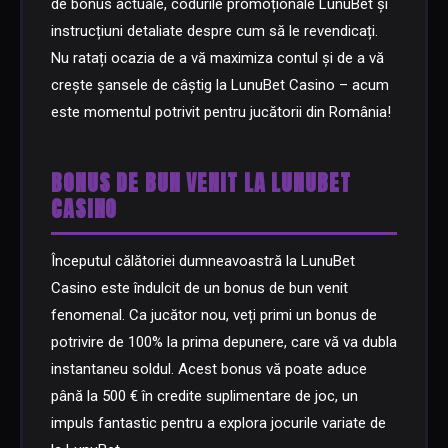
de bonus actuale, codurile promoționale LunuBet și
instrucțiuni detaliate despre cum să le revendicați.
Nu ratați ocazia de a vă maximiza contul și de a vă
crește șansele de câștig la LunuBet Casino – acum
este momentul potrivit pentru jucătorii din România!
BONUS DE BUN VENIT LA LUNUBET
CASINO
Începutul călătoriei dumneavoastră la LunuBet
Casino este îndulcit de un bonus de bun venit
fenomenal. Ca jucător nou, veți primi un bonus de
potrivire de 100% la prima depunere, care vă va dubla
instantaneu soldul. Acest bonus vă poate aduce
până la 500 € în credite suplimentare de joc, un
impuls fantastic pentru a explora jocurile variate de