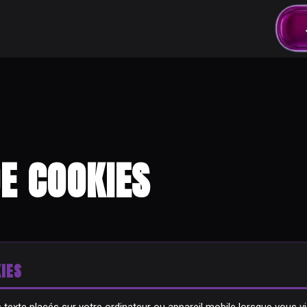
DE COOKIES
KIES