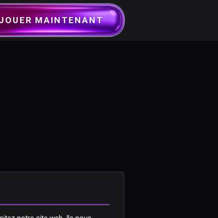
JOUER MAINTENANT