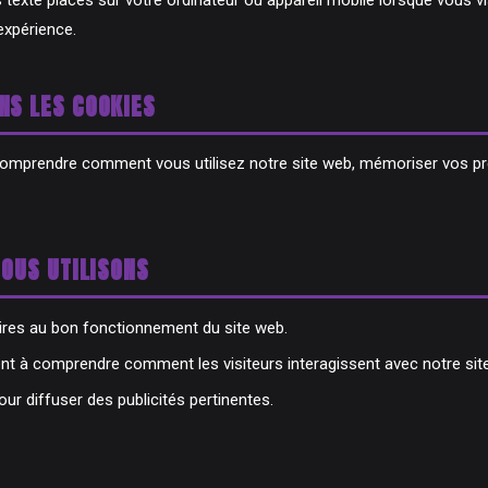
 texte placés sur votre ordinateur ou appareil mobile lorsque vous vi
expérience.
NS LES COOKIES
comprendre comment vous utilisez notre site web, mémoriser vos pr
NOUS UTILISONS
res au bon fonctionnement du site web.
t à comprendre comment les visiteurs interagissent avec notre sit
our diffuser des publicités pertinentes.