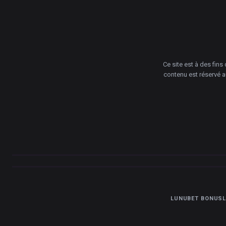
Ce site est à des fin
contenu est réservé 
LUNUBET BONUS