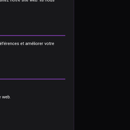
sitez notre site web. Ils nous
éférences et améliorer votre
e web.