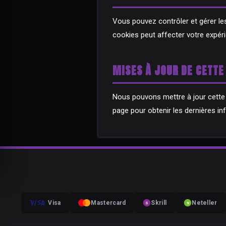
Vous pouvez contrôler et gérer le
cookies peut affecter votre expérie
MISES À JOUR DE CETTE
Nous pouvons mettre à jour cette
page pour obtenir les dernières in
Visa
Mastercard
Skrill
Neteller
S
N